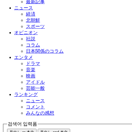
最新記事
ニュース
経済
北朝鮮
スポーツ
オピニオン
社説
コラム
日本関係のコラム
エンタメ
ドラマ
音楽
映画
アイドル
芸能一般
ランキング
ニュース
コメント
みんなの感想
검색어 입력폼