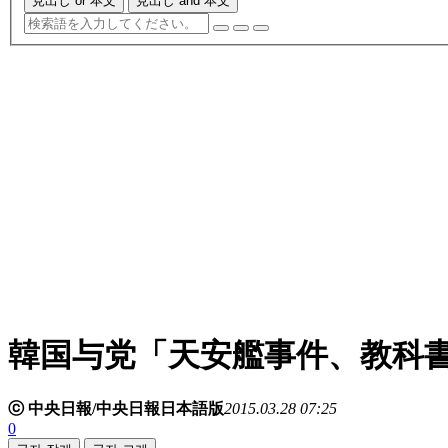
見出し or 本文
見出し and 本文
韓国与党「天安艦事件、教科
ⓒ 中央日報/中央日報日本語版
2015.03.28 07:25
0