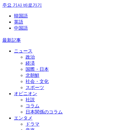
주요 기사 바로가기
韓国語
英語
中国語
最新記事
ニュース
政治
経済
国際・日本
北朝鮮
社会・文化
スポーツ
オピニオン
社説
コラム
日本関係のコラム
エンタメ
ドラマ