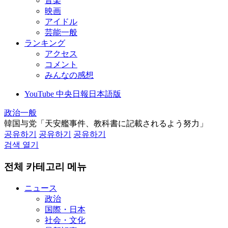
音楽
映画
アイドル
芸能一般
ランキング
アクセス
コメント
みんなの感想
YouTube 中央日報日本語版
政治一般
韓国与党「天安艦事件、教科書に記載されるよう努力」
공유하기
공유하기
공유하기
검색 열기
전체 카테고리 메뉴
ニュース
政治
国際・日本
社会・文化