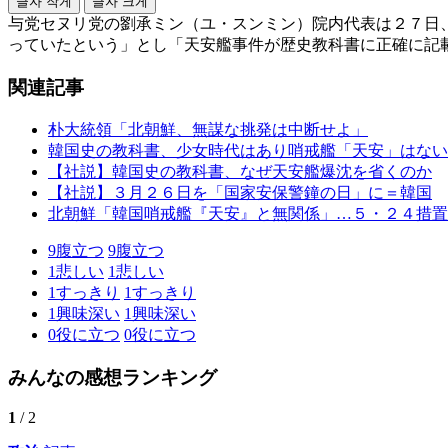
글자 작게
글자 크게
与党セヌリ党の劉承ミン（ユ・スンミン）院内代表は２７日
っていたという」とし「天安艦事件が歴史教科書に正確に記
関連記事
朴大統領「北朝鮮、無謀な挑発は中断せよ」
韓国史の教科書、少女時代はあり哨戒艦「天安」はない
【社説】韓国史の教科書、なぜ天安艦爆沈を省くのか
【社説】３月２６日を「国家安保警鐘の日」に＝韓国
北朝鮮「韓国哨戒艦『天安』と無関係」…５・２４措置
9
腹立つ
9
腹立つ
1
悲しい
1
悲しい
1
すっきり
1
すっきり
1
興味深い
1
興味深い
0
役に立つ
0
役に立つ
みんなの感想ランキング
1
/ 2