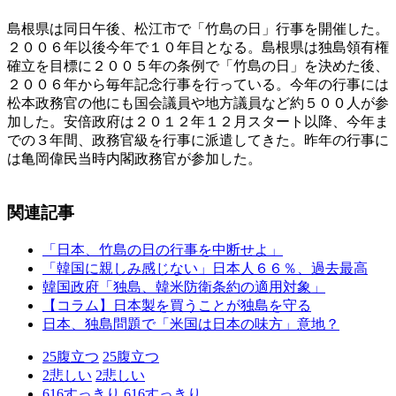
島根県は同日午後、松江市で「竹島の日」行事を開催した。
２００６年以後今年で１０年目となる。島根県は独島領有権
確立を目標に２００５年の条例で「竹島の日」を決めた後、
２００６年から毎年記念行事を行っている。今年の行事には
松本政務官の他にも国会議員や地方議員など約５００人が参
加した。安倍政府は２０１２年１２月スタート以降、今年ま
での３年間、政務官級を行事に派遣してきた。昨年の行事に
は亀岡偉民当時内閣政務官が参加した。
関連記事
「日本、竹島の日の行事を中断せよ」
「韓国に親しみ感じない」日本人６６％、過去最高
韓国政府「独島、韓米防衛条約の適用対象」
【コラム】日本製を買うことが独島を守る
日本、独島問題で「米国は日本の味方」意地？
25
腹立つ
25
腹立つ
2
悲しい
2
悲しい
616
すっきり
616
すっきり