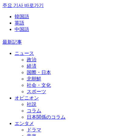
주요 기사 바로가기
韓国語
英語
中国語
最新記事
ニュース
政治
経済
国際・日本
北朝鮮
社会・文化
スポーツ
オピニオン
社説
コラム
日本関係のコラム
エンタメ
ドラマ