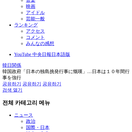
音楽
映画
アイドル
芸能一般
ランキング
アクセス
コメント
みんなの感想
YouTube 中央日報日本語版
韓日関係
韓国政府「日本の独島挑発行事に慨嘆」…日本は１０年間行
事を強行
공유하기
공유하기
공유하기
검색 열기
전체 카테고리 메뉴
ニュース
政治
国際・日本