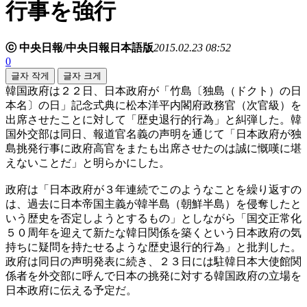
行事を強行
ⓒ 中央日報/中央日報日本語版
2015.02.23 08:52
0
글자 작게
글자 크게
韓国政府は２２日、日本政府が「竹島〔独島（ドクト）の日
本名〕の日」記念式典に松本洋平内閣府政務官（次官級）を
出席させたことに対して「歴史退行的行為」と糾弾した。韓
国外交部は同日、報道官名義の声明を通じて「日本政府が独
島挑発行事に政府高官をまたも出席させたのは誠に慨嘆に堪
えないことだ」と明らかにした。
政府は「日本政府が３年連続でこのようなことを繰り返すの
は、過去に日本帝国主義が韓半島（朝鮮半島）を侵奪したと
いう歴史を否定しようとするもの」としながら「国交正常化
５０周年を迎えて新たな韓日関係を築くという日本政府の気
持ちに疑問を持たせるような歴史退行的行為」と批判した。
政府は同日の声明発表に続き、２３日には駐韓日本大使館関
係者を外交部に呼んで日本の挑発に対する韓国政府の立場を
日本政府に伝える予定だ。