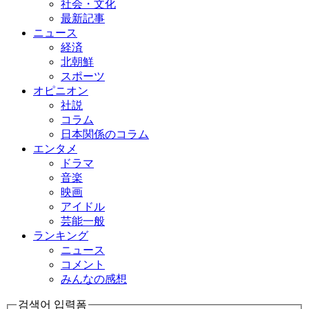
社会・文化
最新記事
ニュース
経済
北朝鮮
スポーツ
オピニオン
社説
コラム
日本関係のコラム
エンタメ
ドラマ
音楽
映画
アイドル
芸能一般
ランキング
ニュース
コメント
みんなの感想
검색어 입력폼