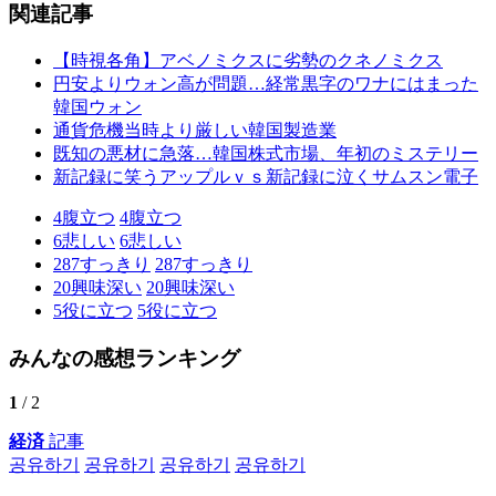
関連記事
【時視各角】アベノミクスに劣勢のクネノミクス
円安よりウォン高が問題…経常黒字のワナにはまった
韓国ウォン
通貨危機当時より厳しい韓国製造業
既知の悪材に急落…韓国株式市場、年初のミステリー
新記録に笑うアップルｖｓ新記録に泣くサムスン電子
4
腹立つ
4
腹立つ
6
悲しい
6
悲しい
287
すっきり
287
すっきり
20
興味深い
20
興味深い
5
役に立つ
5
役に立つ
みんなの感想ランキング
1
/ 2
経済
記事
공유하기
공유하기
공유하기
공유하기