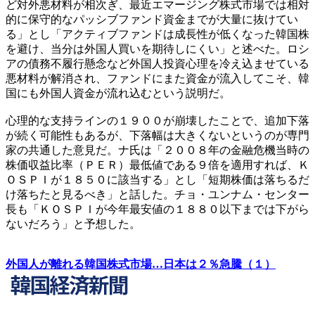
ど対外悪材料が相次ぎ、最近エマージング株式市場では相対
的に保守的なパッシブファンド資金までが大量に抜けてい
る」とし「アクティブファンドは成長性が低くなった韓国株
を避け、当分は外国人買いを期待しにくい」と述べた。ロシ
アの債務不履行懸念など外国人投資心理を冷え込ませている
悪材料が解消され、ファンドにまた資金が流入してこそ、韓
国にも外国人資金が流れ込むという説明だ。
心理的な支持ラインの１９００が崩壊したことで、追加下落
が続く可能性もあるが、下落幅は大きくないというのが専門
家の共通した意見だ。ナ氏は「２００８年の金融危機当時の
株価収益比率（ＰＥＲ）最低値である９倍を適用すれば、Ｋ
ＯＳＰＩが１８５０に該当する」とし「短期株価は落ちるだ
け落ちたと見るべき」と話した。チョ・ユンナム・センター
長も「ＫＯＳＰＩが今年最安値の１８８０以下までは下がら
ないだろう」と予想した。
外国人が離れる韓国株式市場…日本は２％急騰（１）