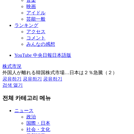
音楽
映画
アイドル
芸能一般
ランキング
アクセス
コメント
みんなの感想
YouTube 中央日報日本語版
株式市況
外国人が離れる韓国株式市場…日本は２％急騰（２）
공유하기
공유하기
공유하기
검색 열기
전체 카테고리 메뉴
ニュース
政治
国際・日本
社会・文化