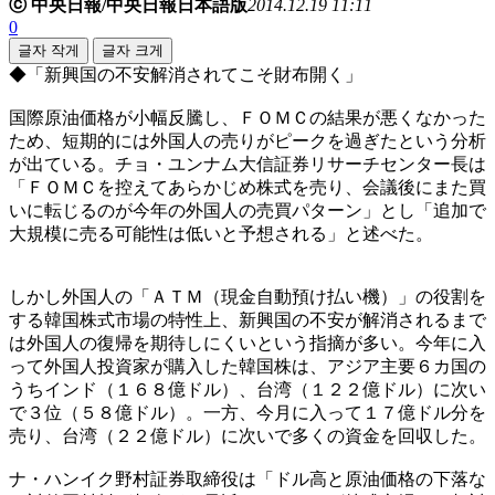
ⓒ 中央日報/中央日報日本語版
2014.12.19 11:11
0
글자 작게
글자 크게
◆「新興国の不安解消されてこそ財布開く」
国際原油価格が小幅反騰し、ＦＯＭＣの結果が悪くなかった
ため、短期的には外国人の売りがピークを過ぎたという分析
が出ている。チョ・ユンナム大信証券リサーチセンター長は
「ＦＯＭＣを控えてあらかじめ株式を売り、会議後にまた買
いに転じるのが今年の外国人の売買パターン」とし「追加で
大規模に売る可能性は低いと予想される」と述べた。
しかし外国人の「ＡＴＭ（現金自動預け払い機）」の役割を
する韓国株式市場の特性上、新興国の不安が解消されるまで
は外国人の復帰を期待しにくいという指摘が多い。今年に入
って外国人投資家が購入した韓国株は、アジア主要６カ国の
うちインド（１６８億ドル）、台湾（１２２億ドル）に次い
で３位（５８億ドル）。一方、今月に入って１７億ドル分を
売り、台湾（２２億ドル）に次いで多くの資金を回収した。
ナ・ハンイク野村証券取締役は「ドル高と原油価格の下落な