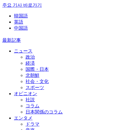
주요 기사 바로가기
韓国語
英語
中国語
最新記事
ニュース
政治
経済
国際・日本
北朝鮮
社会・文化
スポーツ
オピニオン
社説
コラム
日本関係のコラム
エンタメ
ドラマ