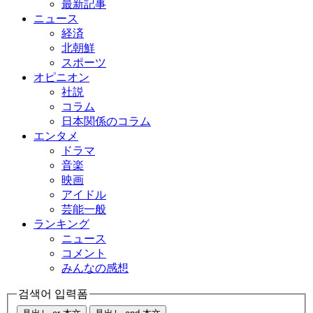
最新記事
ニュース
経済
北朝鮮
スポーツ
オピニオン
社説
コラム
日本関係のコラム
エンタメ
ドラマ
音楽
映画
アイドル
芸能一般
ランキング
ニュース
コメント
みんなの感想
검색어 입력폼