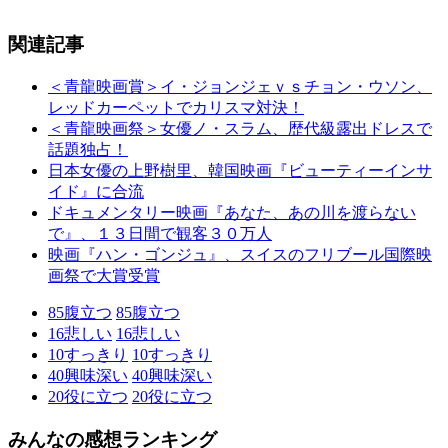
関連記事
＜青龍映画賞＞イ・ジョンジェｖｓチョン・ウソン、
レッドカーペットでカリスマ対決！
＜青龍映画祭＞女優ノ・スラム、歴代級露出ドレスで
話題独占！
日本女優の上野樹里、韓国映画『ビューティーインサ
イド』に合流
ドキュメンタリー映画『あなた、あの川を渡らない
で』、１３日間で観客３０万人
映画『ハン・ゴンジュ』、スイスのフリブール国際映
画祭で大賞受賞
85
腹立つ
85
腹立つ
16
悲しい
16
悲しい
10
すっきり
10
すっきり
40
興味深い
40
興味深い
20
役に立つ
20
役に立つ
みんなの感想ランキング