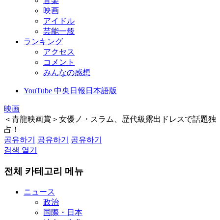
音楽
映画
アイドル
芸能一般
ランキング
アクセス
コメント
みんなの感想
YouTube 中央日報日本語版
映画
＜青龍映画賞＞女優ノ・スラム、歴代級露出ドレスで話題独
占！
공유하기
공유하기
공유하기
검색 열기
전체 카테고리 메뉴
ニュース
政治
国際・日本