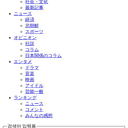
社会・文化
最新記事
ニュース
経済
北朝鮮
スポーツ
オピニオン
社説
コラム
日本関係のコラム
エンタメ
ドラマ
音楽
映画
アイドル
芸能一般
ランキング
ニュース
コメント
みんなの感想
검색어 입력폼