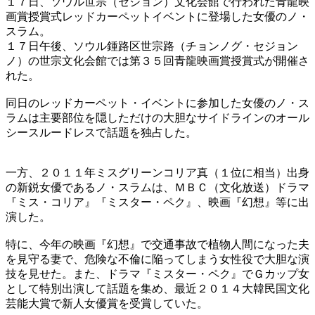
１７日、ソウル世宗（セジョン）文化会館で行われた青龍映
画賞授賞式レッドカーペットイベントに登場した女優のノ・
スラム。
１７日午後、ソウル鍾路区世宗路（チョンノグ・セジョン
ノ）の世宗文化会館では第３５回青龍映画賞授賞式が開催さ
れた。
同日のレッドカーペット・イベントに参加した女優のノ・ス
ラムは主要部位を隠しただけの大胆なサイドラインのオール
シースルードレスで話題を独占した。
一方、２０１１年ミスグリーンコリア真（１位に相当）出身
の新鋭女優であるノ・スラムは、ＭＢＣ（文化放送）ドラマ
『ミス・コリア』『ミスター・ペク』、映画『幻想』等に出
演した。
特に、今年の映画『幻想』で交通事故で植物人間になった夫
を見守る妻で、危険な不倫に陥ってしまう女性役で大胆な演
技を見せた。また、ドラマ『ミスター・ペク』でＧカップ女
として特別出演して話題を集め、最近２０１４大韓民国文化
芸能大賞で新人女優賞を受賞していた。