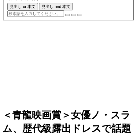
見出し or 本文
見出し and 本文
＜青龍映画賞＞女優ノ・スラ
ム、歴代級露出ドレスで話題