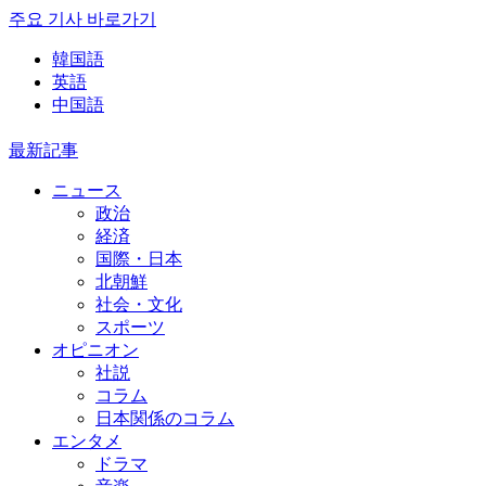
주요 기사 바로가기
韓国語
英語
中国語
最新記事
ニュース
政治
経済
国際・日本
北朝鮮
社会・文化
スポーツ
オピニオン
社説
コラム
日本関係のコラム
エンタメ
ドラマ