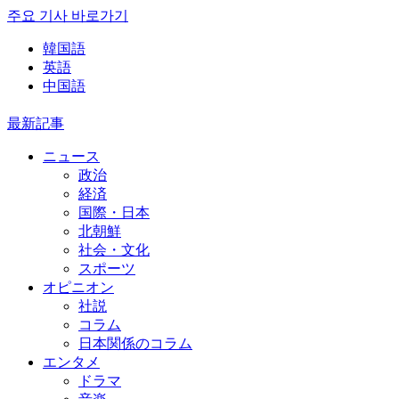
주요 기사 바로가기
韓国語
英語
中国語
最新記事
ニュース
政治
経済
国際・日本
北朝鮮
社会・文化
スポーツ
オピニオン
社説
コラム
日本関係のコラム
エンタメ
ドラマ