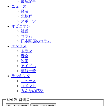
最新記事
ニュース
経済
北朝鮮
スポーツ
オピニオン
社説
コラム
日本関係のコラム
エンタメ
ドラマ
音楽
映画
アイドル
芸能一般
ランキング
ニュース
コメント
みんなの感想
검색어 입력폼