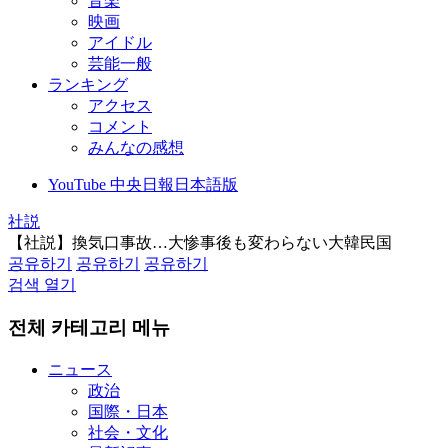
音楽
映画
アイドル
芸能一般
ランキング
アクセス
コメント
みんなの感想
YouTube 中央日報日本語版
社説
【社説】換気口事故…大惨事後も変わらない大韓民国
공유하기
공유하기
공유하기
검색 열기
전체 카테고리 메뉴
ニュース
政治
国際・日本
社会・文化