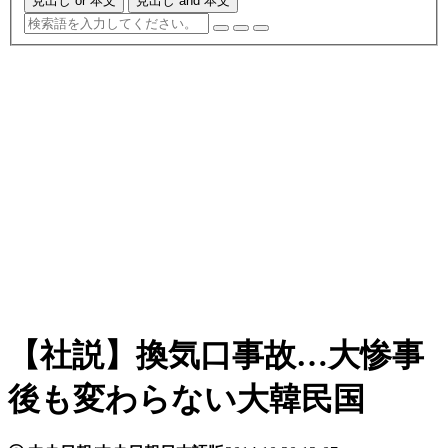
見出し or 本文
見出し and 本文
【社説】換気口事故…大惨事
後も変わらない大韓民国