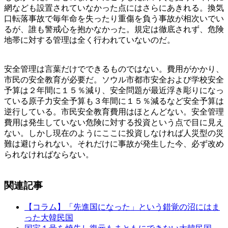
網なども設置されていなかった点にはさらにあきれる。換気
口転落事故で毎年命を失ったり重傷を負う事故が相次いでい
るが、誰も警戒心を抱かなかった。規定は徹底されず、危険
地帯に対する管理は全く行われていないのだ。
安全管理は言葉だけでできるものではない。費用がかかり、
市民の安全教育が必要だ。ソウル市都市安全および学校安全
予算は２年間に１５％減り、安全問題が最近浮き彫りになっ
ている原子力安全予算も３年間に１５％減るなど安全予算は
逆行している。市民安全教育費用はほとんどない。安全管理
費用は発生していない危険に対する投資という点で目に見え
ない。しかし現在のようにここに投資しなければ人災型の災
難は避けられない。それだけに事故が発生した今、必ず改め
られなければならない。
関連記事
【コラム】「先進国になった」という錯覚の沼にはま
った大韓民国