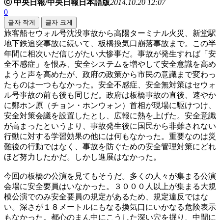
ⓒ 中央日報/中央日報日本語版
2014.10.20 12:07
0
글자 작게
글자 크게
旅客船セウォル号沈没事故から高陽ターミナル火災、新堂駅
地下鉄追突事故に続いて、板橋換気口崩落事故まで。この半
年間に相次いだ信じがたい大惨事だ。事故が発生すれば「安
全不感症」を恨み、安全システムを増やして安全意識を高め
ようと声を高めたが、政府の政策から市民の意識まで変わっ
たものは一つもなかった。安全不感症、安全無対策はセウォ
ル号事故の前も後も同じだ。政府は板橋事故の直後、速やか
に鄭ホン原（チョン・ホンウォン）首相が現場に駆けつけ、
安全対策会議を設置したとし、広報に熱を上げた。安全意識
が高まったというより、事故発生後に国民から非難されない
行動に対する学習効果の他には何もなかった。重要なのは災
難後の行動ではなく、事故を防ぐための安全管理対策にどれ
ほど努力したかだ。しかし進展はなかった。
今回の板橋の公演を見てもそうだ。多くの人々が集まる公演
会場に安全要員はいなかった。３０００人以上が集まる大規
模公演でのみ安全要員の規定があるため、規定違反ではな
い。深さが１８メートルにもなる換気口にいかなる危険表示
もなかった。都心のまん中にこうした深い穴を掘り、中間に