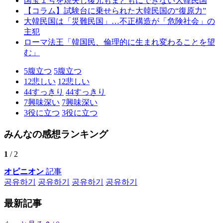
国宝１号を焼失し復元もまともにできない大韓民国
【コラム】試験台に乗せられた大韓民国の“復原力”
大韓民国は「災難民国」…不正構造が「危険社会」の
主犯
ローマ法王「韓国民、倫理的に生まれ変わることを望
む」
5
腹立つ
5
腹立つ
12
悲しい
12
悲しい
44
すっきり
44
すっきり
7
興味深い
7
興味深い
3
役に立つ
3
役に立つ
みんなの感想ランキング
1
/ 2
オピニオン
記事
공유하기
공유하기
공유하기
공유하기
最新記事