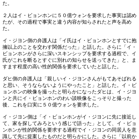
た。
２人はイ・ビョンホンに５０億ウォンを要求した事実は認め
たが、その過程で事実と違う内容が知らされたと声を高め
た。
イ・ジヨン側の弁護人は「イ氏はイ・ビョンホンとすでに抱
擁以上のことを交わす関係だった」と話した。さらに「イ・
ビョンホンがさらに深いスキンシップを要求する過程で、イ
氏がこれを断るとすぐに別れの知らせを送ってきた」と、ま
すます程度の高い性的関係を要求していたと話した。
ダヒ側の弁護人は「親しいイ・ジヨンさんがもてあそばれる
と思い、そうならないようにやったこと」と話した。イ・ビ
ョンホンの映像を撮ったと明らかになったダヒは、イ・ジヨ
ンと共にイ・ビョンホンのわい談映像をこっそりと撮った
後、これを口実に５０億ウォンを要求した。
イ・ジヨン側は「イ・ビョンホンがイ・ジヨンに先に接近し
て、家を探してみろという感じで語った」として、イ・ビョ
ンホンが性的関係を要求する過程でイ・ジヨンの同居人を意
識して先に提案したものだと明らかにした。さらに「以前か