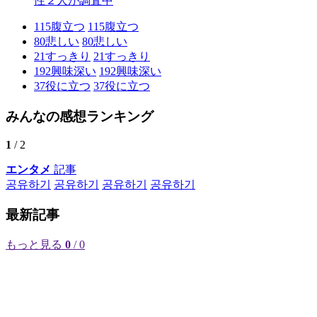
性２人が調査中
115
腹立つ
115
腹立つ
80
悲しい
80
悲しい
21
すっきり
21
すっきり
192
興味深い
192
興味深い
37
役に立つ
37
役に立つ
みんなの感想ランキング
1
/ 2
エンタメ
記事
공유하기
공유하기
공유하기
공유하기
最新記事
もっと見る
0
/ 0