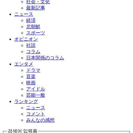
社会・文化
最新記事
ニュース
経済
北朝鮮
スポーツ
オピニオン
社説
コラム
日本関係のコラム
エンタメ
ドラマ
音楽
映画
アイドル
芸能一般
ランキング
ニュース
コメント
みんなの感想
검색어 입력폼