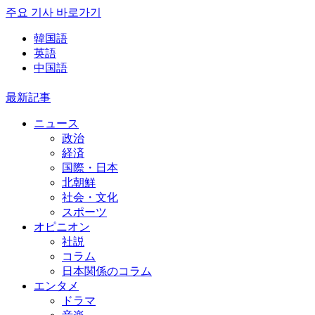
주요 기사 바로가기
韓国語
英語
中国語
最新記事
ニュース
政治
経済
国際・日本
北朝鮮
社会・文化
スポーツ
オピニオン
社説
コラム
日本関係のコラム
エンタメ
ドラマ