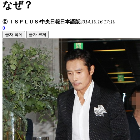
なぜ？
ⓒ ＩＳＰＬＵＳ/中央日報日本語版
2014.10.16 17:10
0
글자 작게
글자 크게