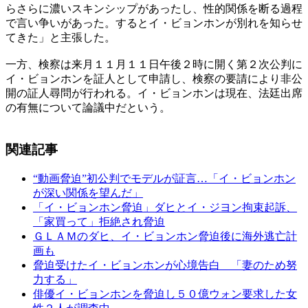
らさらに濃いスキンシップがあったし、性的関係を断る過程
で言い争いがあった。するとイ・ビョンホンが別れを知らせ
てきた」と主張した。
一方、検察は来月１１月１１日午後２時に開く第２次公判に
イ・ビョンホンを証人として申請し、検察の要請により非公
開の証人尋問が行われる。イ・ビョンホンは現在、法廷出席
の有無について論議中だという。
関連記事
“動画脅迫”初公判でモデルが証言…「イ・ビョンホン
が深い関係を望んだ」
「イ・ビョンホン脅迫」ダヒとイ・ジヨン拘束起訴、
「家買って」拒絶され脅迫
ＧＬＡＭのダヒ、イ・ビョンホン脅迫後に海外逃亡計
画も
脅迫受けたイ・ビョンホンが心境告白 「妻のため努
力する」
俳優イ・ビョンホンを脅迫し５０億ウォン要求した女