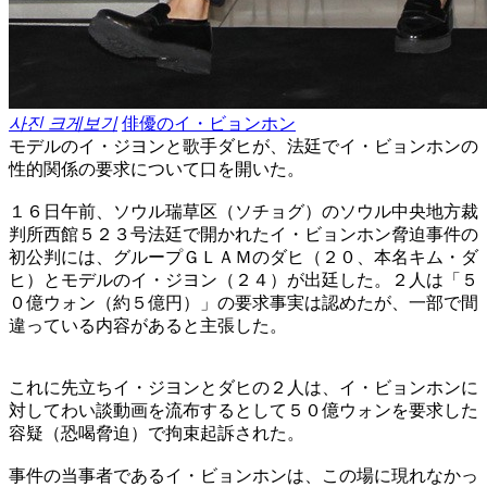
사진 크게보기
俳優のイ・ビョンホン
モデルのイ・ジヨンと歌手ダヒが、法廷でイ・ビョンホンの
性的関係の要求について口を開いた。
１６日午前、ソウル瑞草区（ソチョグ）のソウル中央地方裁
判所西館５２３号法廷で開かれたイ・ビョンホン脅迫事件の
初公判には、グループＧＬＡＭのダヒ（２０、本名キム・ダ
ヒ）とモデルのイ・ジヨン（２４）が出廷した。２人は「５
０億ウォン（約５億円）」の要求事実は認めたが、一部で間
違っている内容があると主張した。
これに先立ちイ・ジヨンとダヒの２人は、イ・ビョンホンに
対してわい談動画を流布するとして５０億ウォンを要求した
容疑（恐喝脅迫）で拘束起訴された。
事件の当事者であるイ・ビョンホンは、この場に現れなかっ