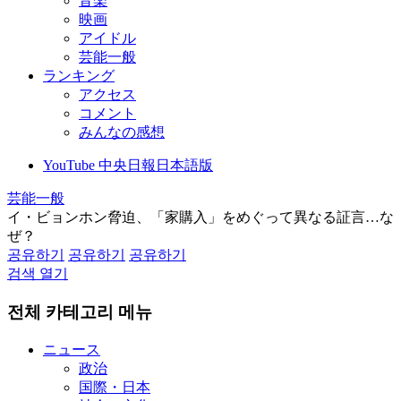
音楽
映画
アイドル
芸能一般
ランキング
アクセス
コメント
みんなの感想
YouTube 中央日報日本語版
芸能一般
イ・ビョンホン脅迫、「家購入」をめぐって異なる証言…な
ぜ？
공유하기
공유하기
공유하기
검색 열기
전체 카테고리 메뉴
ニュース
政治
国際・日本