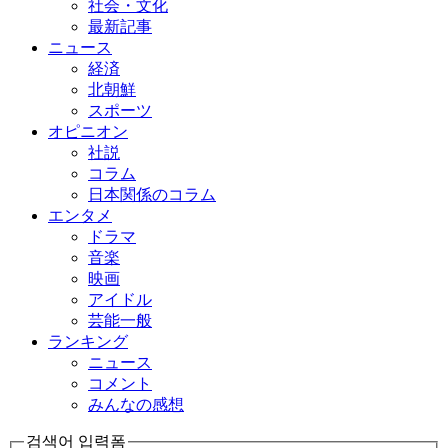
社会・文化
最新記事
ニュース
経済
北朝鮮
スポーツ
オピニオン
社説
コラム
日本関係のコラム
エンタメ
ドラマ
音楽
映画
アイドル
芸能一般
ランキング
ニュース
コメント
みんなの感想
검색어 입력폼