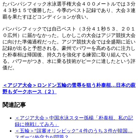
たパンパシフィック水泳選手権大会４００メートルでは３分
４３秒１５で優勝した。今季のベスト記録であり、大会３連
覇を果たすほどコンディションが良い。
パンパシフィックでは自己ベスト（３分４１秒５３、２０１
０広州）に届かなかった。しかしこの大会はアジア競技大会
に向けた準備過程だった。アジア競技大会では全盛期に近い
記録が出ると予想される。豪州でパワーを高めるのに注力し
た朴泰桓は帰国後、持久力を強化する練習に取り組んでい
る。パワーがつき、水に乗る技術がピークに達したという評
価だ。
＜アジア大会＞ロンドン五輪の雪辱を狙う朴泰桓…日本の萩
野もダークホース（２）
関連記事
＜アジア大会＞中国水泳スター孫楊「朴泰桓、私の記
録に挑戦してみろ」
＜五輪＞“誤審オリンピック”４件のうち３件が韓国…
スポーツ外交力が問題？