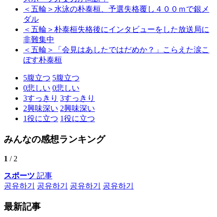
＜五輪＞水泳の朴泰桓、予選失格覆し４００ｍで銀メ
ダル
＜五輪＞朴泰桓失格後にインタビューをした放送局に
非難集中
＜五輪＞「会見はあしたではだめか？」こらえた涙こ
ぼす朴泰桓
5
腹立つ
5
腹立つ
0
悲しい
0
悲しい
3
すっきり
3
すっきり
2
興味深い
2
興味深い
1
役に立つ
1
役に立つ
みんなの感想ランキング
1
/ 2
スポーツ
記事
공유하기
공유하기
공유하기
공유하기
最新記事