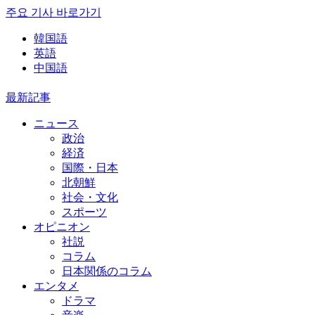
주요 기사 바로가기
韓国語
英語
中国語
最新記事
ニュース
政治
経済
国際・日本
北朝鮮
社会・文化
スポーツ
オピニオン
社説
コラム
日本関係のコラム
エンタメ
ドラマ