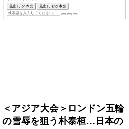
見出し or 本文
見出し and 本文
＜アジア大会＞ロンドン五輪
の雪辱を狙う朴泰桓…日本の