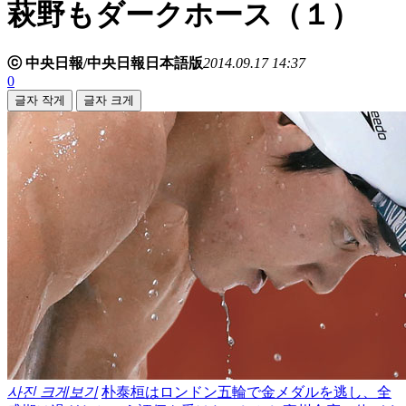
萩野もダークホース（１）
ⓒ 中央日報/中央日報日本語版
2014.09.17 14:37
0
글자 작게
글자 크게
사진 크게보기
朴泰桓はロンドン五輪で金メダルを逃し、全