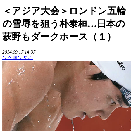
＜アジア大会＞ロンドン五輪
の雪辱を狙う朴泰桓…日本の
萩野もダークホース（１）
2014.09.17 14:37
뉴스 메뉴 보기