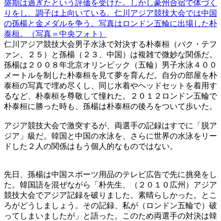
盛期は過ぎたという評価を受けた。しかし豪州合宿で体づく
りをし、調子は上向いている。仁川アジア競技大会では中国
の孫楊と金メダルを争う。写真はロンドン五輪に出場した朴
泰桓。（写真＝中央フォト）
仁川アジア競技大会男子水泳で対決する朴泰桓（パク・テフ
ァン、２５）と孫楊（２３、中国）は複雑で微妙な関係だ。
孫楊は２００８年北京オリンピック（五輪）男子水泳４００
メートルを制した朴泰桓を見て夢を育んだ。自分の部屋を朴
泰桓の写真で埋め尽くし、同じ水着やヘッドセットを着用す
るなど、朴泰桓を尊敬して憧れた。２０１２ロンドン五輪で
朴泰桓に勝った時も、孫楊は朴泰桓の後ろをついて歩いた。
アジア競技大会で激突するが、両選手の記録はすでに「脱ア
ジア」級だ。韓国と中国の水泳を、さらに世界の水泳をリー
ドした２人の関係はもう個人的なものではない。
先日、孫楊は中国スポーツ用品のテレビ広告で先に挑発をし
た。韓国語を混ぜながら「朴先生、（２０１０広州）アジア
競技大会でアジア記録を破りました。素晴らしかった。とこ
ろがどうしましょう。その記録、私が（ロンドン五輪で）破
ってしまいましたが」と語った。このため両選手の対決は韓