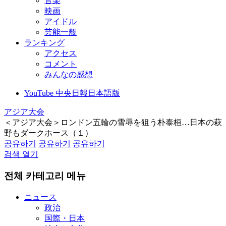
音楽
映画
アイドル
芸能一般
ランキング
アクセス
コメント
みんなの感想
YouTube 中央日報日本語版
アジア大会
＜アジア大会＞ロンドン五輪の雪辱を狙う朴泰桓…日本の萩
野もダークホース（１）
공유하기
공유하기
공유하기
검색 열기
전체 카테고리 메뉴
ニュース
政治
国際・日本