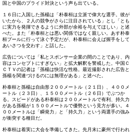
国と中国のプライド対決という声も出ている。
１６日に入国した孫楊は「朴泰桓は立派で偉大な選手。彼が
いたから、２人の競争がさらに注目されている」とし「とも
に実力を発揮できるように外部が余裕を与えてほしい」と述
べた。また「朴泰桓とは悪い関係ではなく親しい。あす朴泰
桓プールに行って泳ぐ予定だが、朴泰桓に会えば握手をして
あいさつを交わす」と話した。
広告については「私とスポンサー企業の間のことであり、内
容はコンセプトにすぎない」と拡大解釈を警戒した。中国Ｃ
ＣＴＶの記者は「孫楊は快活な性格。最近撮影された広告と
孫楊を関連づけるのには無理がある」と述べた。
朴泰桓と孫楊は自由形２００メートル（２１日）、４００メ
ートル（２３日）、１５００メートル（２６日）でぶつか
る。スピードがある朴泰桓は２００メートルで有利、持久力
がある孫楊が１５００メートルで優勢という見方が多い。４
００メートルは「瞬発力」と「持久力」という両選手の強み
が衝突する種目だ。
朴泰桓は着実に大会を準備してきた。先月末に豪州で行われ