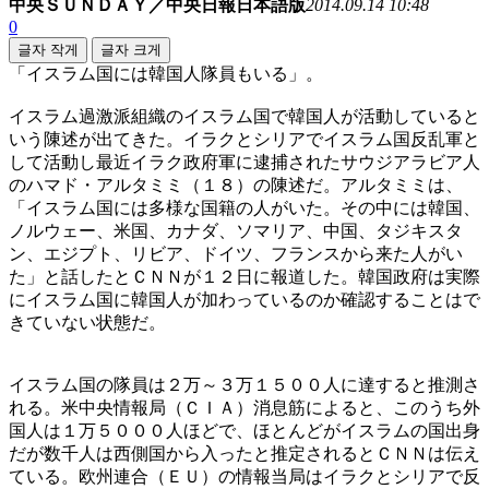
中央ＳＵＮＤＡＹ／中央日報日本語版
2014.09.14 10:48
0
글자 작게
글자 크게
「イスラム国には韓国人隊員もいる」。
イスラム過激派組織のイスラム国で韓国人が活動していると
いう陳述が出てきた。イラクとシリアでイスラム国反乱軍と
して活動し最近イラク政府軍に逮捕されたサウジアラビア人
のハマド・アルタミミ（１８）の陳述だ。アルタミミは、
「イスラム国には多様な国籍の人がいた。その中には韓国、
ノルウェー、米国、カナダ、ソマリア、中国、タジキスタ
ン、エジプト、リビア、ドイツ、フランスから来た人がい
た」と話したとＣＮＮが１２日に報道した。韓国政府は実際
にイスラム国に韓国人が加わっているのか確認することはで
きていない状態だ。
イスラム国の隊員は２万～３万１５００人に達すると推測さ
れる。米中央情報局（ＣＩＡ）消息筋によると、このうち外
国人は１万５０００人ほどで、ほとんどがイスラムの国出身
だが数千人は西側国から入ったと推定されるとＣＮＮは伝え
ている。欧州連合（ＥＵ）の情報当局はイラクとシリアで反