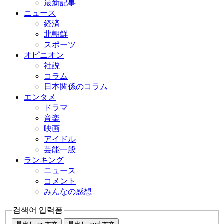
最新記事
ニュース
経済
北朝鮮
スポーツ
オピニオン
社説
コラム
日本関係のコラム
エンタメ
ドラマ
音楽
映画
アイドル
芸能一般
ランキング
ニュース
コメント
みんなの感想
검색어 입력폼