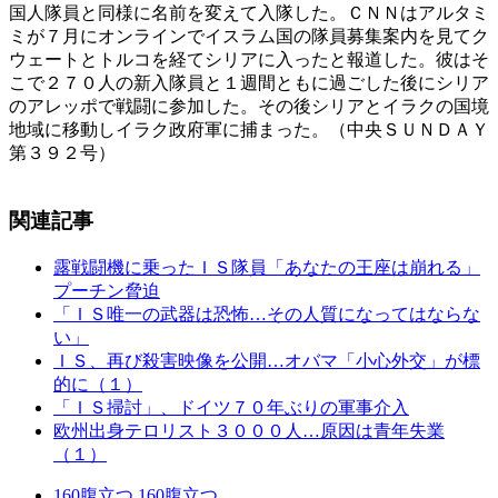
国人隊員と同様に名前を変えて入隊した。ＣＮＮはアルタミ
ミが７月にオンラインでイスラム国の隊員募集案内を見てク
ウェートとトルコを経てシリアに入ったと報道した。彼はそ
こで２７０人の新入隊員と１週間ともに過ごした後にシリア
のアレッポで戦闘に参加した。その後シリアとイラクの国境
地域に移動しイラク政府軍に捕まった。（中央ＳＵＮＤＡＹ
第３９２号）
関連記事
露戦闘機に乗ったＩＳ隊員「あなたの王座は崩れる」
プーチン脅迫
「ＩＳ唯一の武器は恐怖…その人質になってはならな
い」
ＩＳ、再び殺害映像を公開…オバマ「小心外交」が標
的に（１）
「ＩＳ掃討」、ドイツ７０年ぶりの軍事介入
欧州出身テロリスト３０００人…原因は青年失業
（１）
160
腹立つ
160
腹立つ