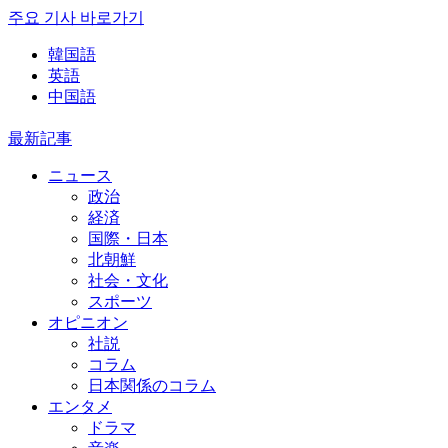
주요 기사 바로가기
韓国語
英語
中国語
最新記事
ニュース
政治
経済
国際・日本
北朝鮮
社会・文化
スポーツ
オピニオン
社説
コラム
日本関係のコラム
エンタメ
ドラマ