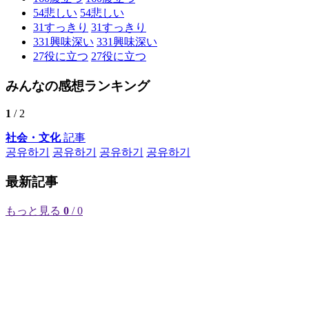
54
悲しい
54
悲しい
31
すっきり
31
すっきり
331
興味深い
331
興味深い
27
役に立つ
27
役に立つ
みんなの感想ランキング
1
/ 2
社会・文化
記事
공유하기
공유하기
공유하기
공유하기
最新記事
もっと見る
0
/ 0