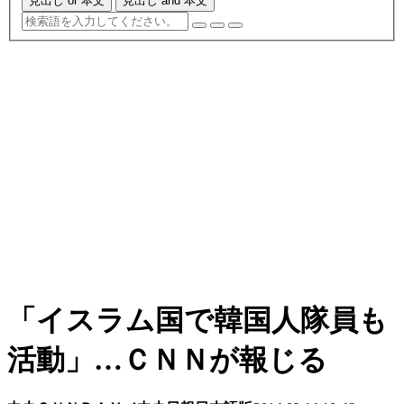
見出し or 本文
見出し and 本文
「イスラム国で韓国人隊員も
活動」…ＣＮＮが報じる