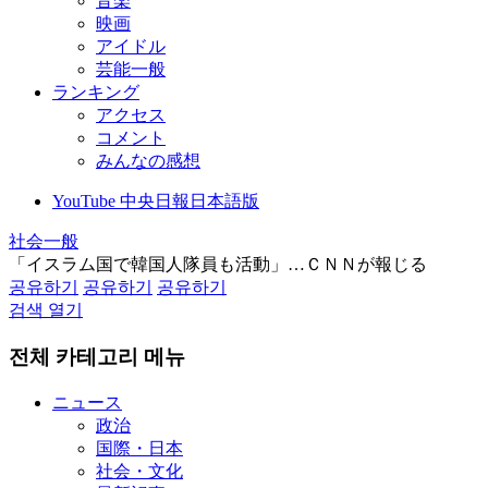
音楽
映画
アイドル
芸能一般
ランキング
アクセス
コメント
みんなの感想
YouTube 中央日報日本語版
社会一般
「イスラム国で韓国人隊員も活動」…ＣＮＮが報じる
공유하기
공유하기
공유하기
검색 열기
전체 카테고리 메뉴
ニュース
政治
国際・日本
社会・文化