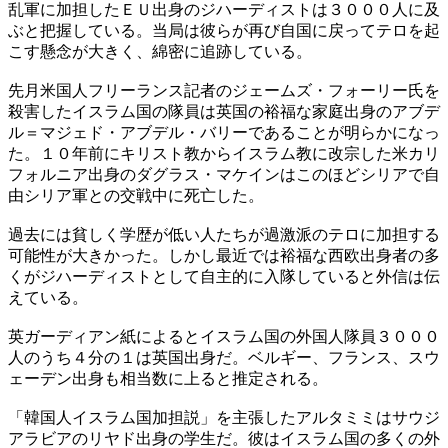
乱軍に加担したＥＵ出身のジハーディストは３０００人に及
ぶと把握している。当局は彼らが再び自国に戻ってテロを起
こす懸念が大きく、綿密に追跡している。
先月米国人フリーランス記者のジェームズ・フォーリー氏を
殺害したイスラム国の隊員は英国の裕福な家庭出身のアブデ
ル＝マジェド・アブデル・バリーであることが明らかになっ
た。１０年前にキリスト教からイスラム教に改宗した米カリ
フォルニア出身のダグラス・マケインはこのほどシリアで自
由シリア軍との交戦中に死亡した。
過去には貧しく学歴が低い人たちが過激派のテロに加担する
可能性が大きかった。しかし最近では裕福な西欧出身者の多
くがジハーディストとして自主的に入隊していると外信は伝
えている。
英ガーディアン紙によるとイスラム国の外国人隊員３０００
人のうち４分の１は英国出身だ。ベルギー、フランス、スウ
ェーデン出身も相当数に上ると推定される。
「韓国人イスラム国加担説」を主張したアルタミミはサウジ
アラビアのリヤド出身の学生だ。彼はイスラム国の多くの外