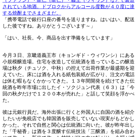
（ファソン）・龍仁（龍仁）・義王（ウィワン）などで製造
されている地酒。ドブロクからアルコール度数が４０度に達
する焼酎までさまざまだ。
「携帯電話で銀行口座の番号を送りますね。はいはい、配送
した後ですね。ありがとうございます～」
「はい、社長。今、商品を出す準備をしています」
今月３日、京畿道義王市（キョンギド・ウィワンシ）にある
小規模醸造場。住宅を改造して伝統酒を造っているこの醸造
場は秋夕（チュソク、中秋）の控えて出荷作業が最盛期を迎
えていた。床には酒を入れる紙包装紙が広がり、注文の電話
は休む暇もなくかかってきた。１３年間開発を続けてきた伝
統酒を昨年市場に出したイ・ソクジュン代表（６３）は「今
回の秋夕だけで１２００本が売れた」と話して笑顔を浮かべ
た。
彼は元銀行員だ。海外出張に行くと外国人に自国の酒を紹介
したいが免税店でも韓国酒を販売していない現実がもどかし
かった。それで自然と関心は伝統酒に向いた。彼が昨年出し
た「千秘香」は酒を３度醸す伝統技法「三醸酒」を組み合わ