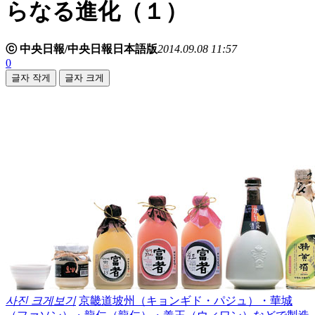
らなる進化（１）
ⓒ 中央日報/中央日報日本語版
2014.09.08 11:57
0
글자 작게
글자 크게
사진 크게보기
京畿道坡州（キョンギド・パジュ）・華城