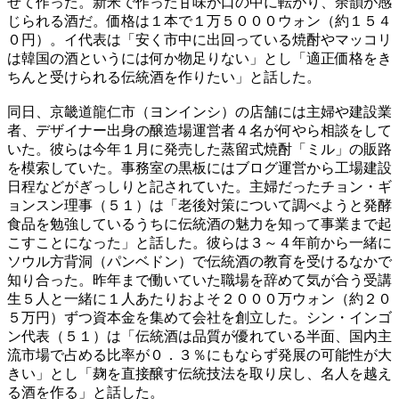
せて作った。新米で作った甘味が口の中に転がり、余韻が感
じられる酒だ。価格は１本で１万５０００ウォン（約１５４
０円）。イ代表は「安く市中に出回っている焼酎やマッコリ
は韓国の酒というには何か物足りない」とし「適正価格をき
ちんと受けられる伝統酒を作りたい」と話した。
同日、京畿道龍仁市（ヨンインシ）の店舗には主婦や建設業
者、デザイナー出身の醸造場運営者４名が何やら相談をして
いた。彼らは今年１月に発売した蒸留式焼酎「ミル」の販路
を模索していた。事務室の黒板にはブログ運営から工場建設
日程などがぎっしりと記されていた。主婦だったチョン・ギ
ョンスン理事（５１）は「老後対策について調べようと発酵
食品を勉強しているうちに伝統酒の魅力を知って事業まで起
こすことになった」と話した。彼らは３～４年前から一緒に
ソウル方背洞（パンベドン）で伝統酒の教育を受けるなかで
知り合った。昨年まで働いていた職場を辞めて気が合う受講
生５人と一緒に１人あたりおよそ２０００万ウォン（約２０
５万円）ずつ資本金を集めて会社を創立した。シン・インゴ
ン代表（５１）は「伝統酒は品質が優れている半面、国内主
流市場で占める比率が０．３％にもならず発展の可能性が大
きい」とし「麹を直接醸す伝統技法を取り戻し、名人を越え
る酒を作る」と話した。