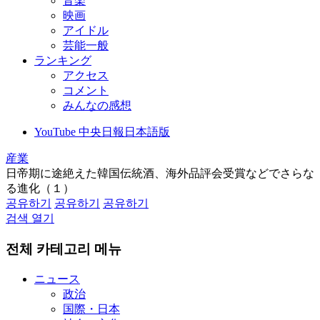
音楽
映画
アイドル
芸能一般
ランキング
アクセス
コメント
みんなの感想
YouTube 中央日報日本語版
産業
日帝期に途絶えた韓国伝統酒、海外品評会受賞などでさらな
る進化（１）
공유하기
공유하기
공유하기
검색 열기
전체 카테고리 메뉴
ニュース
政治
国際・日本