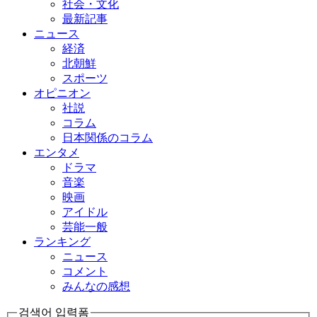
社会・文化
最新記事
ニュース
経済
北朝鮮
スポーツ
オピニオン
社説
コラム
日本関係のコラム
エンタメ
ドラマ
音楽
映画
アイドル
芸能一般
ランキング
ニュース
コメント
みんなの感想
검색어 입력폼