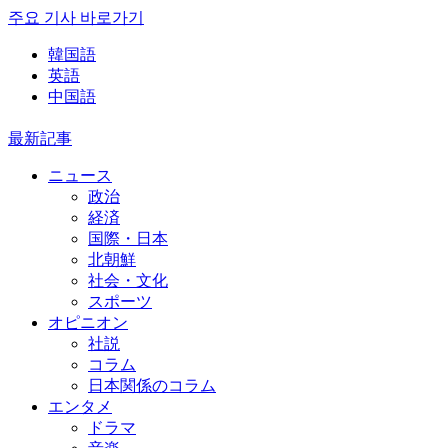
주요 기사 바로가기
韓国語
英語
中国語
最新記事
ニュース
政治
経済
国際・日本
北朝鮮
社会・文化
スポーツ
オピニオン
社説
コラム
日本関係のコラム
エンタメ
ドラマ