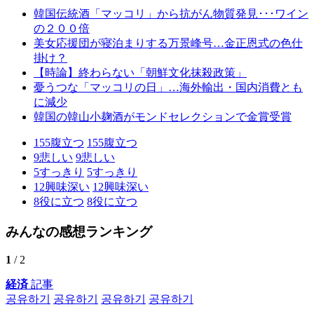
韓国伝統酒「マッコリ」から抗がん物質発見･･･ワイン
の２００倍
美女応援団が寝泊まりする万景峰号…金正恩式の色仕
掛け？
【時論】終わらない「朝鮮文化抹殺政策」
憂うつな「マッコリの日」…海外輸出・国内消費とも
に減少
韓国の韓山小麹酒がモンドセレクションで金賞受賞
155
腹立つ
155
腹立つ
9
悲しい
9
悲しい
5
すっきり
5
すっきり
12
興味深い
12
興味深い
8
役に立つ
8
役に立つ
みんなの感想ランキング
1
/ 2
経済
記事
공유하기
공유하기
공유하기
공유하기