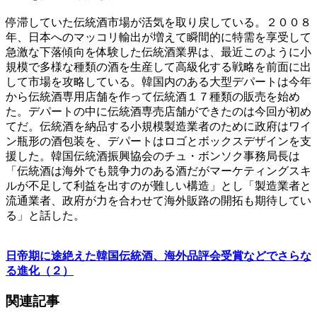
停滞していた伝統酒市場が活気を取り戻している。２００８
年、日本へのマッコリ輸出が増えて瞬間的に特需を享受して
急激な下落傾向を体験した伝統酒業界は、最近このように小
規模で多様な種類の酒を生産して高級化する戦略を前面に出
して市場を攻略している。韓国内のある大型デパートは今年
から伝統酒専用店舗を作って伝統酒１７種類の販売を始め
た。デパートの中に伝統酒専売店舗ができたのは今回が初め
てだ。伝統酒を納品する小規模製造業者のために政府はワイ
ン瓶形の酒包装を、デパートはロゴとボックスデザインを支
援した。韓国伝統酒振興協会のチュ・ボンソク事務局長は
「伝統酒は海外でも競争力のある酒だがマーケティングスキ
ルが不足して利益を出すのが難しい構造」とし「製造業者と
流通業者、政府が力を合わせて海外販路の開拓も期待してい
る」と話した。
日帝期に途絶えた韓国伝統酒、海外品評会受賞などでさらな
る進化（２）
関連記事