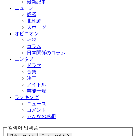
最新記事
ニュース
経済
北朝鮮
スポーツ
オピニオン
社説
コラム
日本関係のコラム
エンタメ
ドラマ
音楽
映画
アイドル
芸能一般
ランキング
ニュース
コメント
みんなの感想
검색어 입력폼