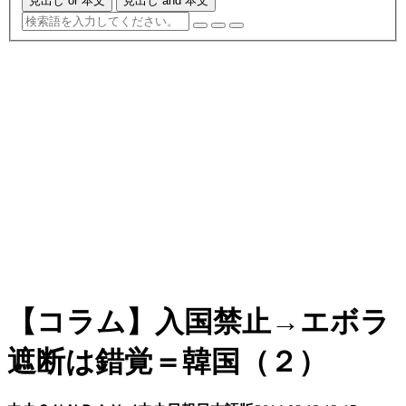
見出し or 本文
見出し and 本文
【コラム】入国禁止→エボラ
遮断は錯覚＝韓国（２）