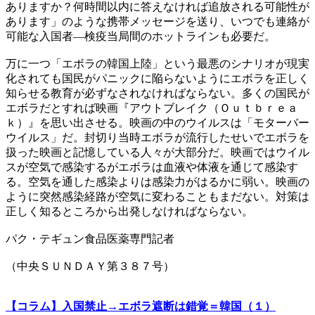
ありますか？何時間以内に答えなければ追放される可能性が
あります」のような携帯メッセージを送り、いつでも連絡が
可能な入国者―検疫当局間のホットラインも必要だ。
万に一つ「エボラの韓国上陸」という最悪のシナリオが現実
化されても国民がパニックに陥らないようにエボラを正しく
知らせる教育が必ずなされなければならない。多くの国民が
エボラだとすれば映画『アウトブレイク（Ｏｕｔｂｒｅａ
ｋ）』を思い出させる。映画の中のウイルスは「モターバー
ウイルス」だ。封切り当時エボラが流行したせいでエボラを
扱った映画と記憶している人々が大部分だ。映画ではウイル
スが空気で感染するがエボラは血液や体液を通じて感染す
る。空気を通した感染よりは感染力がはるかに弱い。映画の
ように突然感染経路が空気に変わることもまだない。対策は
正しく知るところから出発しなければならない。
パク・テギュン食品医薬専門記者
（中央ＳＵＮＤＡＹ第３８７号）
【コラム】入国禁止→エボラ遮断は錯覚＝韓国（１）