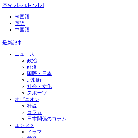
주요 기사 바로가기
韓国語
英語
中国語
最新記事
ニュース
政治
経済
国際・日本
北朝鮮
社会・文化
スポーツ
オピニオン
社説
コラム
日本関係のコラム
エンタメ
ドラマ