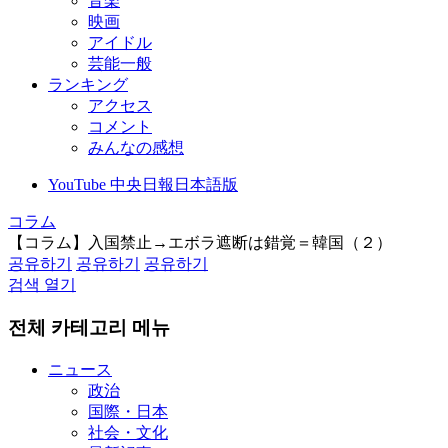
音楽
映画
アイドル
芸能一般
ランキング
アクセス
コメント
みんなの感想
YouTube 中央日報日本語版
コラム
【コラム】入国禁止→エボラ遮断は錯覚＝韓国（２）
공유하기
공유하기
공유하기
검색 열기
전체 카테고리 메뉴
ニュース
政治
国際・日本
社会・文化