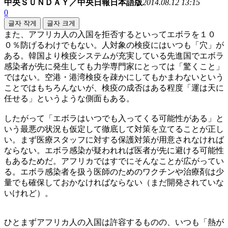
中央ＳＵＮＤＡＹ／中央日報日本語版
2014.08.12 13:15
0
글자 작게
글자 크게
また、アフリカ人の入国を拒否するといってエボラを１０
０％防げるわけでもない。人対象の検疫にはいつも「穴」が
ある。韓国より検疫システムが充実している先進国でエボラ
感染者が先に発生しても力学専門家にとっては「驚くこと」
ではない。空港・港湾検疫を疎かにしてもかまわないという
ことではもちろんないが、検疫の成否はある程度「運は天に
任せる」というような側面もある。
したがって「エボラはいつでも入ってくる可能性がある」と
いう最悪の状況も仮定して徹底して対策を立てることが正し
い。まず医療スタッフに対する保護対策が用意されなければ
ならない。エボラ感染が疑われれば医者が先に避ける可能性
もあるためだ。アフリカではすでにそんなことが広がってい
る。エボラ感染者を扱う医師のためのワクチンや治療剤は少
量でも確保しておかなければならない（まだ開発されていな
いけれど）。
ひとまずアフリカ人の入国は許容するものの、いつも「熱が