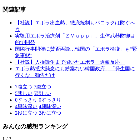
関連記事
【社説】エボラ出血熱、徹底統制もパニックは防ぐべ
き
実験用エボラ治療剤「ＺＭａｐｐ」、生体武器防御目
的で開発
国際行事開催に賛否両論…韓国の「エボラ検疫」も“緊
急事態”
【社説】人権論争まで招いたエボラ「過敏反応」
エボラ熱拡大懸念にも妙案ない韓国政府…「発生国に
行くな」勧告だけ
7
腹立つ
7
腹立つ
5
悲しい
5
悲しい
0
すっきり
0
すっきり
4
興味深い
4
興味深い
2
役に立つ
2
役に立つ
みんなの感想ランキング
1
/ 2