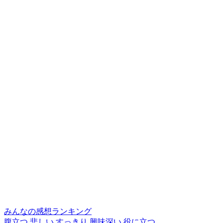
みんなの感想ランキング
腹立つ
悲しい
すっきり
興味深い
役に立つ