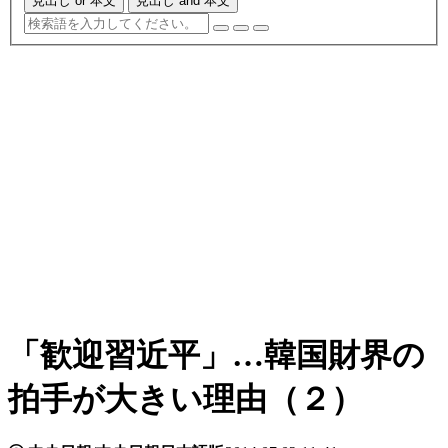
見出し or 本文
見出し and 本文
「歓迎習近平」…韓国財界の
拍手が大きい理由（２）