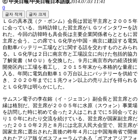
ⓒ 中央日報/中央日報日本語版
2014.07.03 11:41
0
글자 작게
글자 크게
ＬＧの具本茂（ク・ボンム）会長は習近平主席と２００５年
に会っている。当時訪韓した習主席がＬＧツインタワーを訪
れた。今回の訪韓時も具会長は主要企業関係者らとともに習
主席と会う。この席でＬＧ化学が中国・南京に建設する電気
自動車バッテリー工場などに関する話を交わすものとみられ
る。ＬＧ化学は２日に南京市と工場設立に向けた包括的協力
了解覚書（ＭＯＵ）を交換した。９月に南京市内の経済技術
開発区内に工場を着工し、２０１５年末から本格的な量産に
入る。年間に電気自動車１０万台以上にバッテリーを供給で
き、２０２０年までに１兆ウォン以上の売り上げを得られる
とＬＧ化学は明らかにした。
サムスン電子の李在鎔（イ・ジェヨン）副会長と習主席との
縁は格別だ。習主席が２００５年に水原（スウォン）事業場
を訪問した時に初めて会った２人はこれまでに５回会ってお
り１０年にわたり交流を続けている。習主席が国家副主席だ
った２０１０年２月と８月には北京人民大会堂で、習主席が
国家主席に選出された直後の昨年４月には中国海南省で開催
されたアジア版ダボスフォーラムである「ボアオアジアフォ