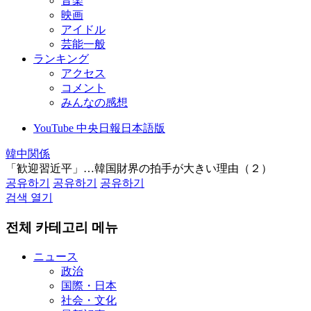
音楽
映画
アイドル
芸能一般
ランキング
アクセス
コメント
みんなの感想
YouTube 中央日報日本語版
韓中関係
「歓迎習近平」…韓国財界の拍手が大きい理由（２）
공유하기
공유하기
공유하기
검색 열기
전체 카테고리 메뉴
ニュース
政治
国際・日本
社会・文化