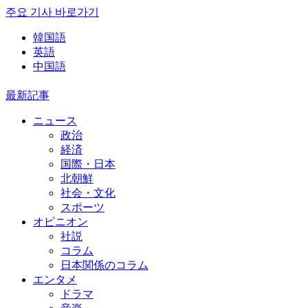
주요 기사 바로가기
韓国語
英語
中国語
最新記事
ニュース
政治
経済
国際・日本
北朝鮮
社会・文化
スポーツ
オピニオン
社説
コラム
日本関係のコラム
エンタメ
ドラマ