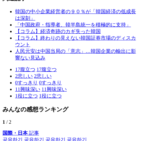
韓国の中小企業経営者の９０％が「韓国経済の低成長
は深刻」
「中国政府・指導者、韓半島統一を積極的に支持」
【コラム】経済奇跡のカギ失った韓国
【コラム】終わりの見えない韓国証券市場のディスカ
ウント
人民元安は中国当局の「意志」…韓国企業の輸出に影
響ない見込み
17
腹立つ
17
腹立つ
2
悲しい
2
悲しい
0
すっきり
0
すっきり
11
興味深い
11
興味深い
1
役に立つ
1
役に立つ
みんなの感想ランキング
1
/ 2
国際・日本
記事
공유하기
공유하기
공유하기
공유하기