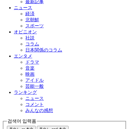
最新記事
ニュース
経済
北朝鮮
スポーツ
オピニオン
社説
コラム
日本関係のコラム
エンタメ
ドラマ
音楽
映画
アイドル
芸能一般
ランキング
ニュース
コメント
みんなの感想
검색어 입력폼