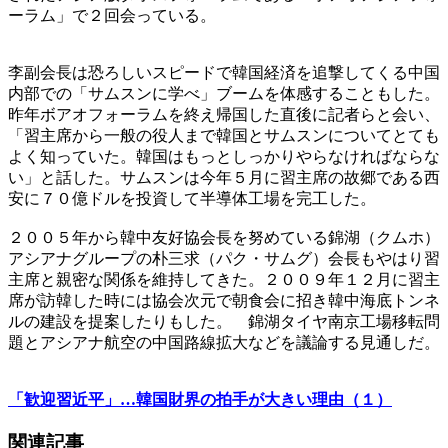
ーラム」で２回会っている。
李副会長は恐ろしいスピードで韓国経済を追撃してくる中国
内部での「サムスンに学べ」ブームを体感することもした。
昨年ボアオフォーラムを終え帰国した直後に記者らと会い、
「習主席から一般の役人まで韓国とサムスンについてとても
よく知っていた。韓国はもっとしっかりやらなければならな
い」と話した。サムスンは今年５月に習主席の故郷である西
安に７０億ドルを投資して半導体工場を完工した。
２００５年から韓中友好協会長を努めている錦湖（クムホ）
アシアナグループの朴三求（パク・サムグ）会長もやはり習
主席と親密な関係を維持してきた。２００９年１２月に習主
席が訪韓した時には協会次元で朝食会に招き韓中海底トンネ
ルの建設を提案したりもした。 錦湖タイヤ南京工場移転問
題とアシアナ航空の中国路線拡大などを議論する見通しだ。
「歓迎習近平」…韓国財界の拍手が大きい理由（１）
関連記事