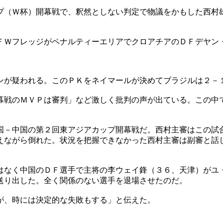
プ（Ｗ杯）開幕戦で、釈然としない判定で物議をかもした西村
ＦＷフレッジがペナルティーエリアでクロアチアのＤＦデヤン
ンが疑われる。このＰＫをネイマールが決めてブラジルは２－
幕戦のＭＶＰは審判」など激しく批判の声が出ている。この中
国－中国の第２回東アジアカップ開幕戦だ。西村主審はこの試
えながら倒れた。状況を把握できなかった西村主審は副審と話
はなく中国のＤＦ選手で主将の李ウェイ鋒（３６、天津）がユ
送り出した。全く関係のない選手を退場させたのだ。
が、時には決定的な失敗もする」と伝えた。