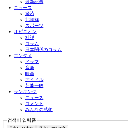
最新記事
ニュース
経済
北朝鮮
スポーツ
オピニオン
社説
コラム
日本関係のコラム
エンタメ
ドラマ
音楽
映画
アイドル
芸能一般
ランキング
ニュース
コメント
みんなの感想
검색어 입력폼