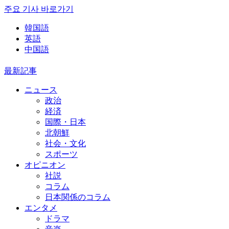
주요 기사 바로가기
韓国語
英語
中国語
最新記事
ニュース
政治
経済
国際・日本
北朝鮮
社会・文化
スポーツ
オピニオン
社説
コラム
日本関係のコラム
エンタメ
ドラマ