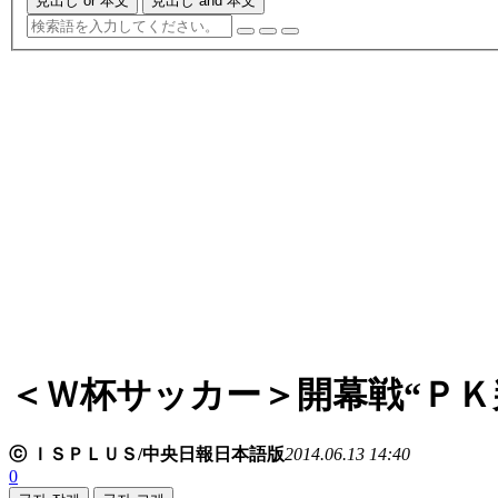
見出し or 本文
見出し and 本文
＜Ｗ杯サッカー＞開幕戦“Ｐ
ⓒ ＩＳＰＬＵＳ/中央日報日本語版
2014.06.13 14:40
0