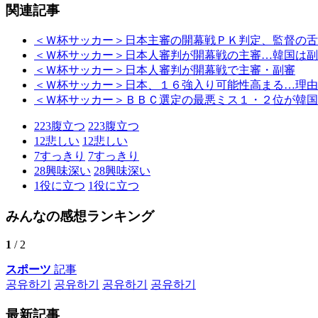
関連記事
＜Ｗ杯サッカー＞日本主審の開幕戦ＰＫ判定、監督の舌
＜Ｗ杯サッカー＞日本人審判が開幕戦の主審…韓国は副
＜Ｗ杯サッカー＞日本人審判が開幕戦で主審・副審
＜Ｗ杯サッカー＞日本、１６強入り可能性高まる…理由
＜Ｗ杯サッカー＞ＢＢＣ選定の最悪ミス１・２位が韓国
223
腹立つ
223
腹立つ
12
悲しい
12
悲しい
7
すっきり
7
すっきり
28
興味深い
28
興味深い
1
役に立つ
1
役に立つ
みんなの感想ランキング
1
/ 2
スポーツ
記事
공유하기
공유하기
공유하기
공유하기
最新記事