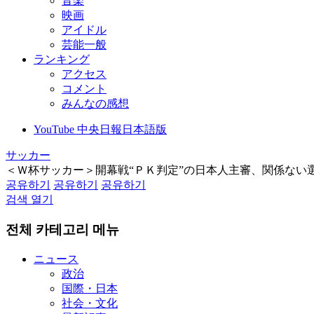
音楽
映画
アイドル
芸能一般
ランキング
アクセス
コメント
みんなの感想
YouTube 中央日報日本語版
サッカー
＜Ｗ杯サッカー＞開幕戦“ＰＫ判定”の日本人主審、関係ない
공유하기
공유하기
공유하기
검색 열기
전체 카테고리 메뉴
ニュース
政治
国際・日本
社会・文化