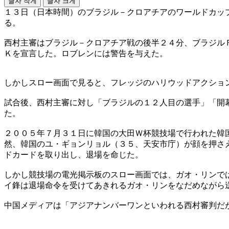
글자 작게
글자 크게
１３日（日本時間）のブラジル－クロアチアのワールドカッ
る。
西村主審はブラジル－クロアチア戦の後半２４分、ブラジル
Ｋを宣言した。ロブレンには警告を与えた。
しかしスロー画面で見ると、フレッジのハリウッドアクショ
試合後、西村主審に対し「ブラジルの１２人目の選手」「開
た。
２００５年７月３１日に韓国の大田Ｗ杯競技場で行われた韓
然、韓国のユ・ギョンリョル（３５、天安市庁）が顔を押さ
ドカードを取り出し、退場を命じた。
しかし競技場の電光掲示板のスロー画面では、ガオ・リンで
イ鋒は退場命令を受けてあきれるガオ・リンをなだめながら
中国メディアは「アジアナンバーワンといわれる西村審判だ