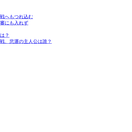
戦へもつれ込む
審にも入れず
は？
戦、悲運の主人公は誰？