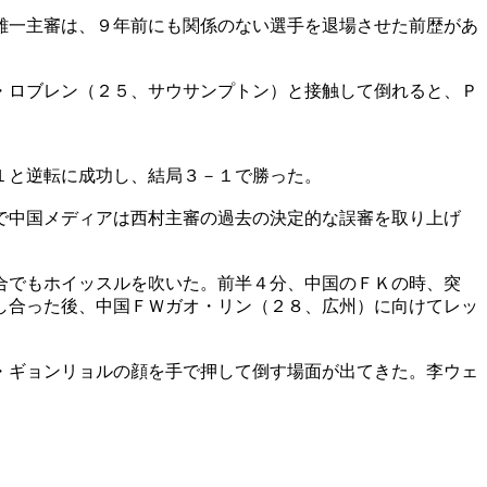
雄一主審は、９年前にも関係のない選手を退場させた前歴があ
・ロブレン（２５、サウサンプトン）と接触して倒れると、Ｐ
１と逆転に成功し、結局３－１で勝った。
で中国メディアは西村主審の過去の決定的な誤審を取り上げ
合でもホイッスルを吹いた。前半４分、中国のＦＫの時、突
し合った後、中国ＦＷガオ・リン（２８、広州）に向けてレッ
・ギョンリョルの顔を手で押して倒す場面が出てきた。李ウェ