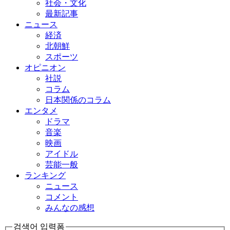
社会・文化
最新記事
ニュース
経済
北朝鮮
スポーツ
オピニオン
社説
コラム
日本関係のコラム
エンタメ
ドラマ
音楽
映画
アイドル
芸能一般
ランキング
ニュース
コメント
みんなの感想
검색어 입력폼