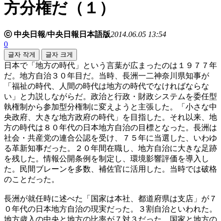
方分権だ（１）
ⓒ 中央日報/中央日報日本語版
2014.06.05 13:54
0
글자 작게
글자 크게
日本で「地方の時代」という言葉が広まったのは１９７７年
だ。地方自治３０年目だ。当時、長洲一二神奈川県知事が
「福祉の時代、人間の時代は地方の時代でなければならな
い」と力説しながらだ。政治と行政・財政システムを委任型
執権制から参加型分権制に変えようと主張した。「小さな中
央政府、大きな地方政府の時代」を目指した。それ以来、地
方の時代は８０年代の日本地方自治の目標となった。長洲は
社会・共産党の連合公認を受け、７５年に当選した、いわゆ
る革新知事だった。２０年間在職し、地方自治に大きな足跡
を残した。情報公開条例を制定し、環境影響評価を導入し
た。民間ブレーンを多数、補佐官に活用した。当時では破格
のことだった。
長洲が就任時に述べた「国家は本社、都道府県は支店」が７
０年代の日本地方自治の現実だった。３割自治といわれた。
地方歳入の中央と地方の比率が７対３だった。国家と地方の