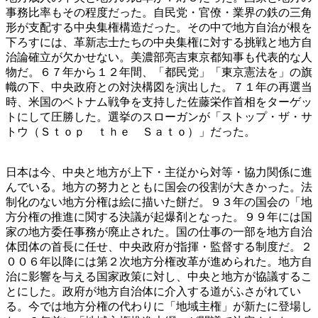
事務比率もその程度だった。自民党・官僚・業界の鉄の三角
形が支配する中央集権構造だった。その中で地方自治が根を
下ろすには、革新志士たちの中央集権に対する挑戦と地方自
治論確立が欠かせない。美濃部亮吉東京都知事も代表的な人
物だ。６７年から１２年間、「都民党」「東京憲法を」の旗
幟の下、中央政府との対決構図を演出した。７１年の再選当
時、米国のベトナム戦争を支持した佐藤栄作首相をターゲッ
トにして圧勝した。選挙のスローガンが「ストップ・ザ・サ
トウ（Ｓｔｏｐ ｔｈｅ Ｓａｔｏ）」だった。
日本は今、中央と地方が上下・主従から対等・協力関係に進
んでいる。地方の努力とともに国会の役割が大きかった。法
制化のない地方分権は絵に描いた餅だ。９３年の国会の「地
方分権の推進に関する決議が起爆剤となった。９９年には国
家の地方委任事務が廃止された。国の仕事の一部を地方自治
体団体の首長に任せ、中央政府が指揮・監督する制度だ。２
００６年以降には第２次地方分権改革が進められた。地方自
治に影響を与える国家政策に対し、中央と地方が協議するこ
とにした。政府が地方自治体に介入する道がふさがれてい
る。今では地方分権の代わりに「地域主権」が新たに登場し