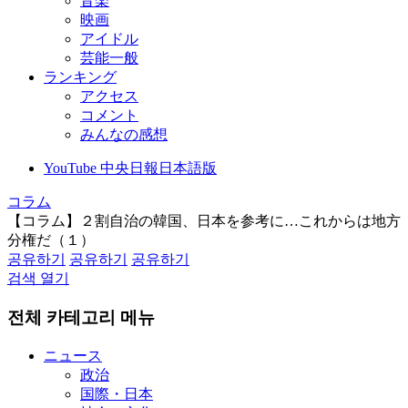
音楽
映画
アイドル
芸能一般
ランキング
アクセス
コメント
みんなの感想
YouTube 中央日報日本語版
コラム
【コラム】２割自治の韓国、日本を参考に…これからは地方
分権だ（１）
공유하기
공유하기
공유하기
검색 열기
전체 카테고리 메뉴
ニュース
政治
国際・日本