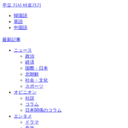
주요 기사 바로가기
韓国語
英語
中国語
最新記事
ニュース
政治
経済
国際・日本
北朝鮮
社会・文化
スポーツ
オピニオン
社説
コラム
日本関係のコラム
エンタメ
ドラマ