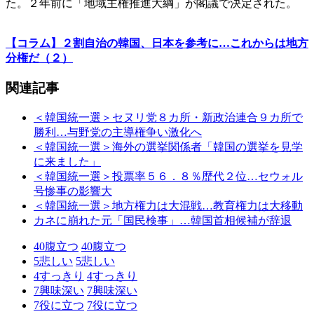
た。２年前に「地域主権推進大綱」が閣議で決定された。
【コラム】２割自治の韓国、日本を参考に…これからは地方
分権だ（２）
関連記事
＜韓国統一選＞セヌリ党８カ所・新政治連合９カ所で
勝利…与野党の主導権争い激化へ
＜韓国統一選＞海外の選挙関係者「韓国の選挙を見学
に来ました」
＜韓国統一選＞投票率５６．８％歴代２位…セウォル
号惨事の影響大
＜韓国統一選＞地方権力は大混戦…教育権力は大移動
カネに崩れた元「国民検事」…韓国首相候補が辞退
40
腹立つ
40
腹立つ
5
悲しい
5
悲しい
4
すっきり
4
すっきり
7
興味深い
7
興味深い
7
役に立つ
7
役に立つ