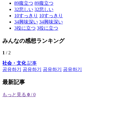
89
腹立つ
89
腹立つ
32
悲しい
32
悲しい
10
すっきり
10
すっきり
34
興味深い
34
興味深い
3
役に立つ
3
役に立つ
みんなの感想ランキング
1
/ 2
社会・文化
記事
공유하기
공유하기
공유하기
공유하기
最新記事
もっと見る
0
/ 0