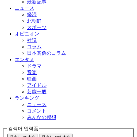
最新記事
ニュース
経済
北朝鮮
スポーツ
オピニオン
社説
コラム
日本関係のコラム
エンタメ
ドラマ
音楽
映画
アイドル
芸能一般
ランキング
ニュース
コメント
みんなの感想
검색어 입력폼