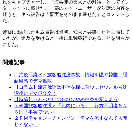
れをキャプチャーし、「海兵隊の友人との対話」としてイン
ターネットに載せた。一部のネットユーザーが対話の内容を
疑うと、キム被告は「事実をそのまま載せた」とコメントし
た。
警察に出頭したキム被告は当初、知人と共謀したと主張して
いたが、追及を受けると、後に単独犯行であることを明らか
にした。
関連記事
口蹄疫汚染水・旅客船沈没事故…情報を隠す韓国、隠
蔽疑惑でデマ拡散
【コラム】流言飛語は不信を糧に育つ…セウォル号沈
没後にデマ飛び交う
【時論】うわべだけの化粧はやめ中身を変えよう
＜韓国旅客船沈没＞「船内にいる」…行方不明者ＳＮ
Ｓは「事実でない」
２ＰＭテギョン－チャンソン「デマを流すなんて人間
じゃない」