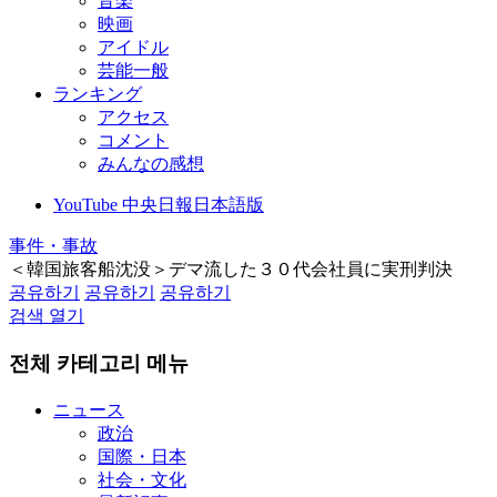
音楽
映画
アイドル
芸能一般
ランキング
アクセス
コメント
みんなの感想
YouTube 中央日報日本語版
事件・事故
＜韓国旅客船沈没＞デマ流した３０代会社員に実刑判決
공유하기
공유하기
공유하기
검색 열기
전체 카테고리 메뉴
ニュース
政治
国際・日本
社会・文化