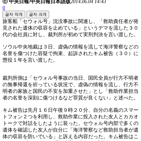
ⓒ 中央日報/中央日報日本語版
2014.06.04 14:43
0
글자 작게
글자 크게
旅客船「セウォル号」沈没事故に関連し、「救助責任者が発
見された遺体の収容を止めている」というデマを流した３０
代の会社員に対し、裁判所が初めて実刑判決を言い渡した。
ソウル中央地裁は３日、虚偽の情報を流して海洋警察などの
名誉を傷つけた容疑で拘束、起訴されたキム被告（３０）に
懲役１年を言い渡した。
裁判所側は「セウォル号事故の当日、国民全員が行方不明者
の無事帰還を祈っている状況で、虚偽の情報を流し、行方不
明者の家族と国民の不安を加重させた」とし「救助作業担当
者の名誉を深刻に傷つけるなど罪質が良くない」と述べた。
キム被告は先月１６日午後９時２０分、自分の名義のスマー
トフォン２つを利用し、救助作業に投入された友人とカカオ
トークで対話をしたように装った。セウォル号内部で多くの
遺体を確認した友人が自分に「海洋警察など救助担当者が遺
体の収容を防いでいる」と訴える内容だった。キム被告はこ