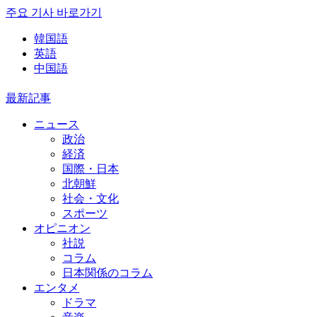
주요 기사 바로가기
韓国語
英語
中国語
最新記事
ニュース
政治
経済
国際・日本
北朝鮮
社会・文化
スポーツ
オピニオン
社説
コラム
日本関係のコラム
エンタメ
ドラマ