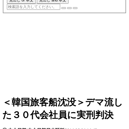
見出し or 本文
見出し and 本文
＜韓国旅客船沈没＞デマ流し
た３０代会社員に実刑判決