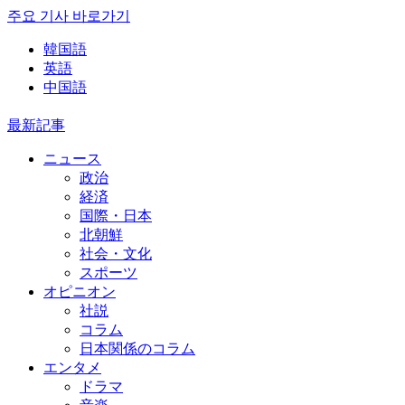
주요 기사 바로가기
韓国語
英語
中国語
最新記事
ニュース
政治
経済
国際・日本
北朝鮮
社会・文化
スポーツ
オピニオン
社説
コラム
日本関係のコラム
エンタメ
ドラマ