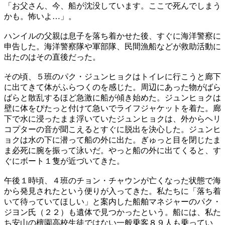
「お父さん、今、船が沈没しています。ここで死んでしまう
かも。怖いよ…」。
ハンイルの父親は息子を落ち着かせた後、すぐに海洋警察に
申告した。海洋警察隊や軍部隊、民間漁船などが救助活動に
出たのはその直後だった。
その頃、５班のパク・ジュンヒョクはトイレに行こうと廊下
に出てきて体がふらつくのを感じた。周辺にあった物がばら
ばらと散乱するほど急激に船が傾き始めた。ジュンヒョクは
壁に体をぴたっと付けて急いでライフジャケットを着た。廊
下で水に浸ったまま浮いていたジュンヒョクは、外からヘリ
コプターの音が聞こえるとすぐに脱出を決心した。ジュンヒ
ョクは水の下に潜って船の外に出た。ぎゅっと目を閉じたま
ま必死に腕を振って泳いだ。やっと船の外に出てくると、す
ぐにボート１隻が近づいてきた。
午後１時頃、４班のチョン・チャウンが亡くなった状態で海
から発見されたという便りが入ってきた。私たちに「落ち着
いて待っていてほしい」と案内した船舶マネジャーのパク・
ジヨン氏（２２）も遺体で見つかったという。船には、私た
ち安山の檀園高校生徒ではない一般乗客８９人も乗ってい