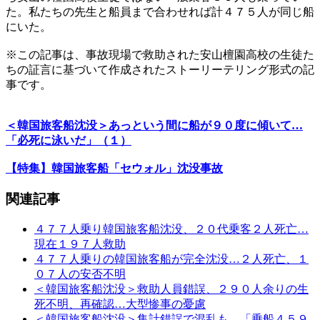
た。私たちの先生と船員まで合わせれば計４７５人が同じ船
にいた。
※この記事は、事故現場で救助された安山檀園高校の生徒た
ちの証言に基づいて作成されたストーリーテリング形式の記
事です。
＜韓国旅客船沈没＞あっという間に船が９０度に傾いて…
「必死に泳いだ」（１）
【特集】韓国旅客船「セウォル」沈没事故
関連記事
４７７人乗り韓国旅客船沈没、２０代乗客２人死亡…
現在１９７人救助
４７７人乗りの韓国旅客船が完全沈没…２人死亡、１
０７人の安否不明
＜韓国旅客船沈没＞救助人員錯誤、２９０人余りの生
死不明、再確認…大型惨事の憂慮
＜韓国旅客船沈没＞集計錯誤で混乱も…「乗船４５９