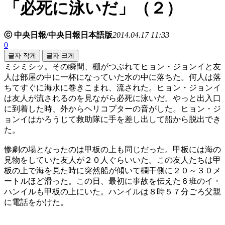
「必死に泳いだ」（２）
ⓒ 中央日報/中央日報日本語版
2014.04.17 11:33
0
글자 작게
글자 크게
ミシミシッ。その瞬間、棚がつぶれてヒョン・ジョンイと友
人は部屋の中に一杯になっていた水の中に落ちた。何人は落
ちてすぐに海水に巻きこまれ、流された。ヒョン・ジョンイ
は友人が流されるのを見ながら必死に泳いだ。やっと出入口
に到着した時、外からヘリコプターの音がした。ヒョン・ジ
ョンイはかろうじて救助隊に手を差し出して船から脱出でき
た。
惨劇の場となったのは甲板の上も同じだった。甲板には海の
見物をしていた友人が２０人ぐらいいた。この友人たちは甲
板の上で海を見た時に突然船が傾いて欄干側に２０～３０メ
ートルほど滑った。この日、最初に事故を伝えた６班のイ・
ハンイルも甲板の上にいた。ハンイルは８時５７分ごろ父親
に電話をかけた。