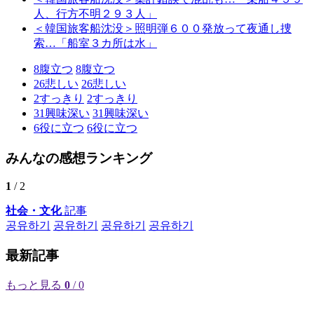
人、行方不明２９３人」
＜韓国旅客船沈没＞照明弾６００発放って夜通し捜
索…「船室３カ所は水」
8
腹立つ
8
腹立つ
26
悲しい
26
悲しい
2
すっきり
2
すっきり
31
興味深い
31
興味深い
6
役に立つ
6
役に立つ
みんなの感想ランキング
1
/ 2
社会・文化
記事
공유하기
공유하기
공유하기
공유하기
最新記事
もっと見る
0
/ 0