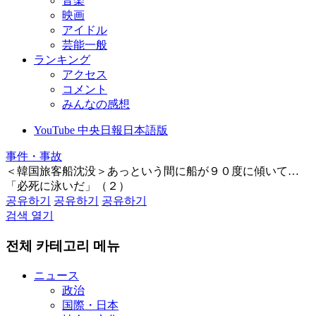
音楽
映画
アイドル
芸能一般
ランキング
アクセス
コメント
みんなの感想
YouTube 中央日報日本語版
事件・事故
＜韓国旅客船沈没＞あっという間に船が９０度に傾いて…
「必死に泳いだ」（２）
공유하기
공유하기
공유하기
검색 열기
전체 카테고리 메뉴
ニュース
政治
国際・日本