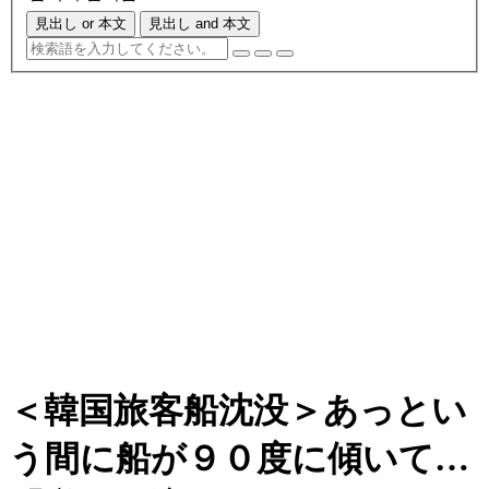
見出し or 本文
見出し and 本文
＜韓国旅客船沈没＞あっとい
う間に船が９０度に傾いて…