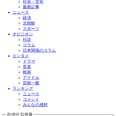
社会・文化
最新記事
ニュース
経済
北朝鮮
スポーツ
オピニオン
社説
コラム
日本関係のコラム
エンタメ
ドラマ
音楽
映画
アイドル
芸能一般
ランキング
ニュース
コメント
みんなの感想
검색어 입력폼