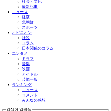
社会・文化
最新記事
ニュース
経済
北朝鮮
スポーツ
オピニオン
社説
コラム
日本関係のコラム
エンタメ
ドラマ
音楽
映画
アイドル
芸能一般
ランキング
ニュース
コメント
みんなの感想
검색어 입력폼