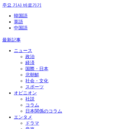
주요 기사 바로가기
韓国語
英語
中国語
最新記事
ニュース
政治
経済
国際・日本
北朝鮮
社会・文化
スポーツ
オピニオン
社説
コラム
日本関係のコラム
エンタメ
ドラマ