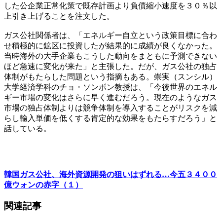
した公企業正常化策で既存計画より負債縮小速度を３０％以
上引き上げることを注文した。
ガス公社関係者は、「エネルギー自立という政策目標に合わ
せ積極的に鉱区に投資したが結果的に成績が良くなかった。
当時海外の大手企業もこうした動向をまともに予測できない
ほど急速に変化が来た」と主張した。だが、ガス公社の独占
体制がもたらした問題という指摘もある。崇実（スンシル）
大学経済学科のチョ・ソンボン教授は、「今後世界のエネル
ギー市場の変化はさらに早く進むだろう。現在のようなガス
市場の独占体制よりは競争体制を導入することがリスクを減
らし輸入単価を低くする肯定的な効果をもたらすだろう」と
話している。
韓国ガス公社、海外資源開発の狙いはずれる…今五３４００
億ウォンの赤字（１）
関連記事