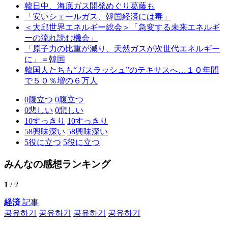
韓日中、海底ガス開発めぐり葛藤も
「安いシェールガス、韓国経済には毒」
＜大邱世界エネルギー総会＞「急変する未来エネルギ
ーの流れ読む機会」
「原子力の比重が減り、天然ガスが次世代エネルギー
に」＝韓国
韓国人たちも“ガスラッシュ”のテキサスへ…１０年間
で５０％増の６万人
0
腹立つ
0
腹立つ
0
悲しい
0
悲しい
10
すっきり
10
すっきり
58
興味深い
58
興味深い
5
役に立つ
5
役に立つ
みんなの感想ランキング
1
/ 2
経済
記事
공유하기
공유하기
공유하기
공유하기