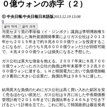
０億ウォンの赤字（２）
ⓒ 中央日報/中央日報日本語版
2013.12.19 13:08
0
글자 작게
글자 크게
与党セヌリ党の李珍福（イ・ジンボク）議員は李明博政権５
年間に推進した海外資源開発事業によりガス公社は２０１３
年から２０１５年まで約９兆８０００億ウォンを投資するこ
とになるが、このうち５兆６０００億ウォンだけが回収可能
で、４兆４０００億ウォンは損失になると予想した。
ガス公社は莫大な借金を抱える。２００７年末に８兆７００
０億ウォンだったガス公社の負債は昨年末基準で３２兆３０
００億ウォンに達する。ＬＨと韓国電力に次いで負債増加幅
が３番目に大きい公企業だ。負債比率は３８５％に達した。
結局莫大な負債のためにガス公社は高く買い入れた鉱区を安
く売るほかない状況だ。ガス公社は９月に出した中長期債務
管理計画で２０１６年までに負債比率を２４６％まで引き下
げるという計画を立てた。これに対して韓国政府は最近発表