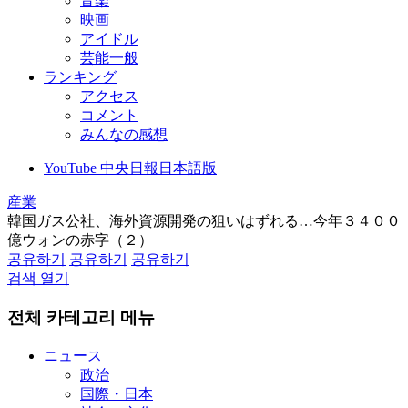
音楽
映画
アイドル
芸能一般
ランキング
アクセス
コメント
みんなの感想
YouTube 中央日報日本語版
産業
韓国ガス公社、海外資源開発の狙いはずれる…今年３４００
億ウォンの赤字（２）
공유하기
공유하기
공유하기
검색 열기
전체 카테고리 메뉴
ニュース
政治
国際・日本