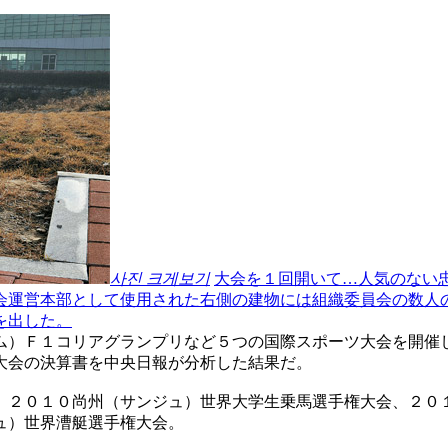
사진 크게보기
大会を１回開いて…人気のない
会運営本部として使用された右側の建物には組織委員会の数人
を出した。
ム）Ｆ１コリアグランプリなど５つの国際スポーツ大会を開催
大会の決算書を中央日報が分析した結果だ。
、２０１０尚州（サンジュ）世界大学生乗馬選手権大会、２０
ュ）世界漕艇選手権大会。