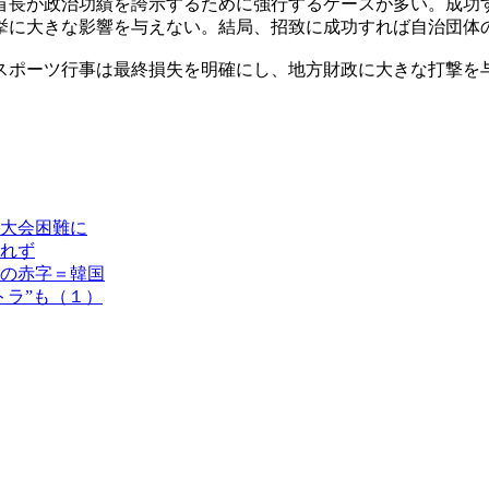
首長が政治功績を誇示するために強行するケースが多い。成功
挙に大きな影響を与えない。結局、招致に成功すれば自治団体
スポーツ行事は最終損失を明確にし、地方財政に大きな打撃を
大会困難に
れず
の赤字＝韓国
トラ”も（１）