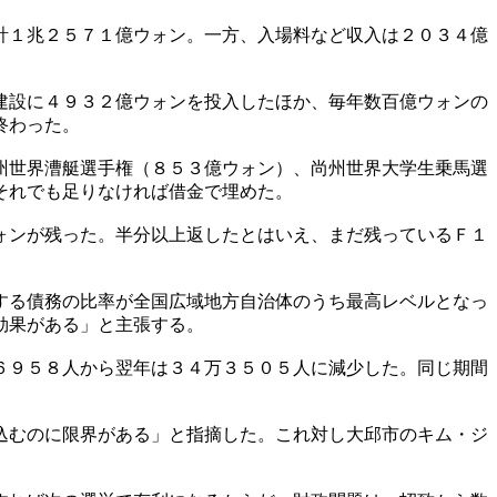
計１兆２５７１億ウォン。一方、入場料など収入は２０３４億
建設に４９３２億ウォンを投入したほか、毎年数百億ウォンの
終わった。
州世界漕艇選手権（８５３億ウォン）、尚州世界大学生乗馬選
それでも足りなければ借金で埋めた。
ォンが残った。半分以上返したとはいえ、まだ残っているＦ１
する債務の比率が全国広域地方自治体のうち最高レベルとなっ
効果がある」と主張する。
６９５８人から翌年は３４万３５０５人に減少した。同じ期間
込むのに限界がある」と指摘した。これ対し大邱市のキム・ジ