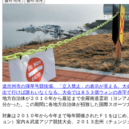
글자 작게
글자 크게
道忠州市の弾琴号競技場。「立入禁止」の表示が見える。大
出て行けば誰もいなくなる。大会では８５３億ウォンの赤字
地方自治体が２０１０年から最近まで全羅南道霊岩（ヨンア
分かった。この期間に各地方自治体が招致した国際スポーツ
対象は２０１０年から今年まで毎年開催されたＦ１をはじめ
ョン）室内＆武道アジア競技大会、２０１３忠州（チュンジ