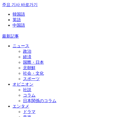
주요 기사 바로가기
韓国語
英語
中国語
最新記事
ニュース
政治
経済
国際・日本
北朝鮮
社会・文化
スポーツ
オピニオン
社説
コラム
日本関係のコラム
エンタメ
ドラマ