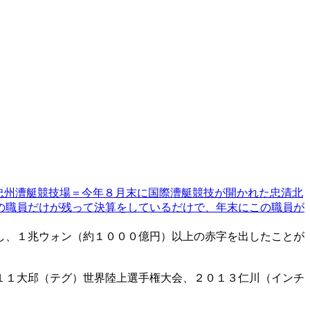
忠州漕艇競技場＝今年８月末に国際漕艇競技が開かれた忠清北
の職員だけが残って決算をしているだけで、年末にこの職員が
し、１兆ウォン（約１０００億円）以上の赤字を出したことが
１１大邱（テグ）世界陸上選手権大会、２０１３仁川（インチ