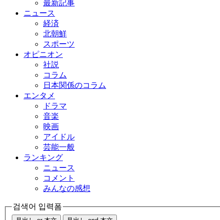
最新記事
ニュース
経済
北朝鮮
スポーツ
オピニオン
社説
コラム
日本関係のコラム
エンタメ
ドラマ
音楽
映画
アイドル
芸能一般
ランキング
ニュース
コメント
みんなの感想
검색어 입력폼