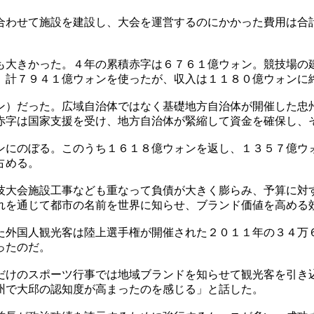
合わせて施設を建設し、大会を運営するのにかかった費用は合
も大きかった。４年の累積赤字は６７６１億ウォン。競技場の
、計７９４１億ウォンを使ったが、収入は１１８０億ウォンに
ン）だった。広域自治体ではなく基礎地方自治体が開催した忠
赤字は国家支援を受け、地方自治体が緊縮して資金を確保し、
ンにのぼる。このうち１６１８億ウォンを返し、１３５７億ウ
占める。
技大会施設工事なども重なって負債が大きく膨らみ、予算に対
れを通じて都市の名前を世界に知らせ、ブランド価値を高める
た外国人観光客は陸上選手権が開催された２０１１年の３４万
ったのだ。
だけのスポーツ行事では地域ブランドを知らせて観光客を引き
州で大邱の認知度が高まったのを感じる」と話した。