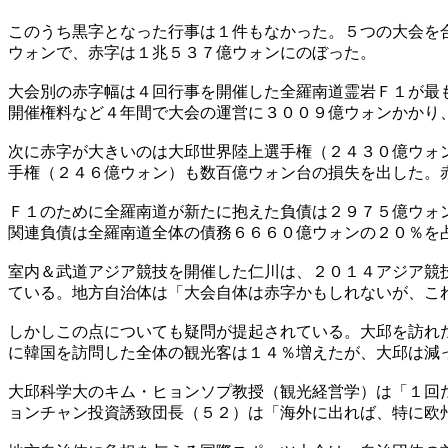
このうち黒字となった行事は１件もなかった。５つの大会を
ウォンで、赤字は１兆５３７億ウォンにのぼった。
大会別の赤字幅は４回行事を開催した全羅南道霊岩Ｆ１が最
開催権料など４年間で大会の運営に３００９億ウォンかかり
次に赤字が大きいのは大邱世界陸上選手権（２４３０億ウォ
手権（２４６億ウォン）も数百億ウォン台の損失を出した。
Ｆ１のために全羅南道が新たに抱えた負債は２９７５億ウォ
関連負債は全羅南道全体の債務６６６０億ウォンの２０％を
室内＆武道アジア競技を開催した仁川は、２０１４アジア競
ている。地方自治体は「大会自体は赤字かもしれないが、こ
しかしこの点についても疑問が提起されている。大邱を訪れ
に韓国を訪問した全体の観光客は１４％増えたが、大邱は減
大邱科学大のキム・ヒョンソプ教授（観光経営学）は「１回
ョンチャン投資誘致団長（５２）は「海外に出れば、特に欧