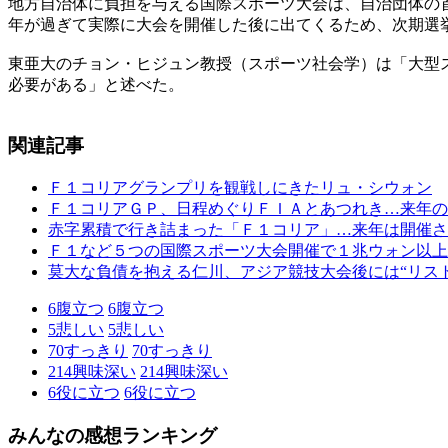
地方自治体に負担を与える国際スポーツ大会は、自治団体の
年が過ぎて実際に大会を開催した後に出てくるため、次期選
東亜大のチョン・ヒジュン教授（スポーツ社会学）は「大型
必要がある」と述べた。
関連記事
Ｆ１コリアグランプリを観戦しにきたリュ・シウォン
Ｆ１コリアＧＰ、日程めぐりＦＩＡとあつれき…来年の
赤字累積で行き詰まった「Ｆ１コリア」…来年は開催さ
Ｆ１など５つの国際スポーツ大会開催で１兆ウォン以上
莫大な負債を抱える仁川、アジア競技大会後には“リス
6
腹立つ
6
腹立つ
5
悲しい
5
悲しい
70
すっきり
70
すっきり
214
興味深い
214
興味深い
6
役に立つ
6
役に立つ
みんなの感想ランキング