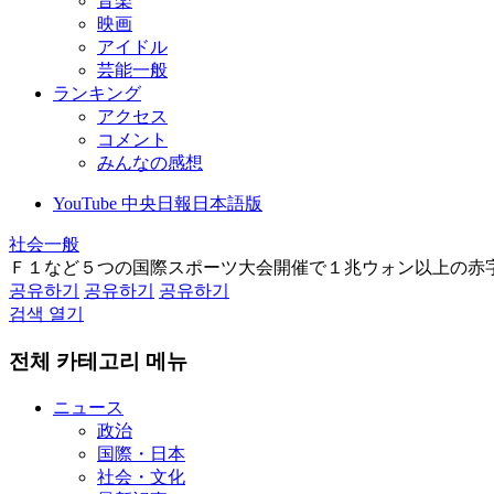
音楽
映画
アイドル
芸能一般
ランキング
アクセス
コメント
みんなの感想
YouTube 中央日報日本語版
社会一般
Ｆ１など５つの国際スポーツ大会開催で１兆ウォン以上の赤
공유하기
공유하기
공유하기
검색 열기
전체 카테고리 메뉴
ニュース
政治
国際・日本
社会・文化