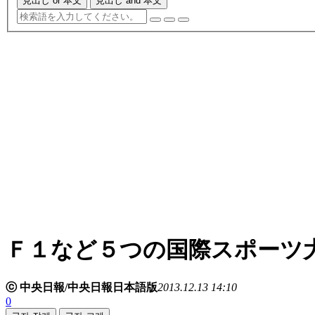
見出し or 本文
見出し and 本文
Ｆ１など５つの国際スポーツ
ⓒ 中央日報/中央日報日本語版
2013.12.13 14:10
0