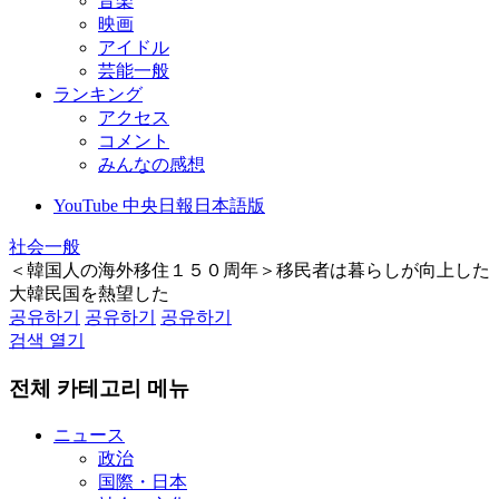
音楽
映画
アイドル
芸能一般
ランキング
アクセス
コメント
みんなの感想
YouTube 中央日報日本語版
社会一般
＜韓国人の海外移住１５０周年＞移民者は暮らしが向上した
大韓民国を熱望した
공유하기
공유하기
공유하기
검색 열기
전체 카테고리 메뉴
ニュース
政治
国際・日本