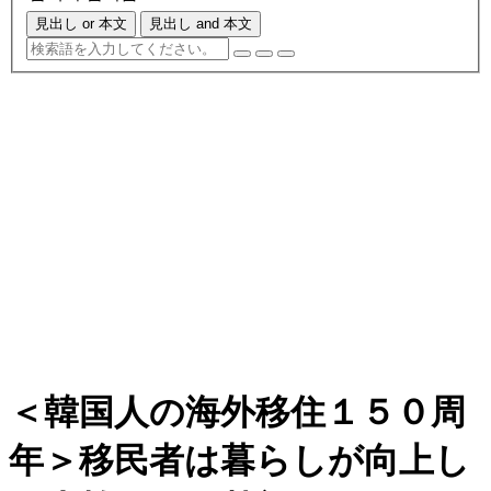
見出し or 本文
見出し and 本文
＜韓国人の海外移住１５０周
年＞移民者は暮らしが向上し