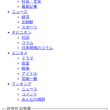
社会・文化
最新記事
ニュース
経済
北朝鮮
スポーツ
オピニオン
社説
コラム
日本関係のコラム
エンタメ
ドラマ
音楽
映画
アイドル
芸能一般
ランキング
ニュース
コメント
みんなの感想
검색어 입력폼