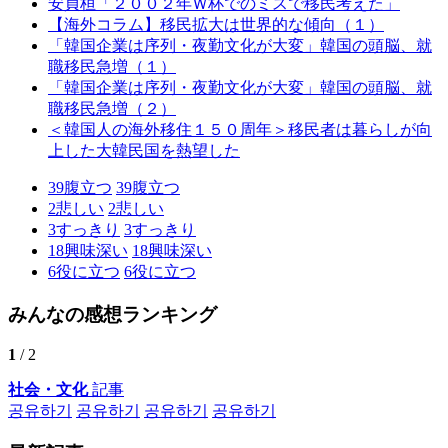
安貞桓「２００２年Ｗ杯でのミスで移民考えた」
【海外コラム】移民拡大は世界的な傾向（１）
「韓国企業は序列・夜勤文化が大変」韓国の頭脳、就
職移民急増（１）
「韓国企業は序列・夜勤文化が大変」韓国の頭脳、就
職移民急増（２）
＜韓国人の海外移住１５０周年＞移民者は暮らしが向
上した大韓民国を熱望した
39
腹立つ
39
腹立つ
2
悲しい
2
悲しい
3
すっきり
3
すっきり
18
興味深い
18
興味深い
6
役に立つ
6
役に立つ
みんなの感想ランキング
1
/ 2
社会・文化
記事
공유하기
공유하기
공유하기
공유하기