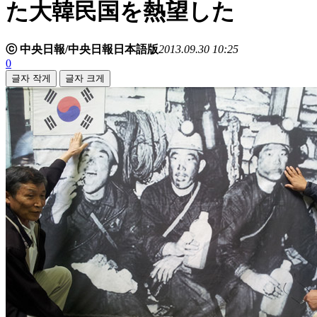
た大韓民国を熱望した
ⓒ 中央日報/中央日報日本語版
2013.09.30 10:25
0
글자 작게
글자 크게