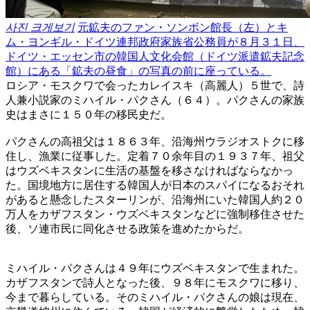
사진 크게보기
元鉱夫のファン・ソンボン館長（左）とキ
ム・ヨンギル・ドイツ連邦政府家族省公務員が８月３１日、
ドイツ・エッセン市の韓国人文化会館（ドイツ派遣鉱夫記念
館）にある「鉱夫の昼食」の写真の前に座っている。
ロシア・モスクワで会ったカレイスキ（高麗人）５世で、詩
人兼小説家のミハイル・パクさん（６４）。パクさんの家族
史はまさに１５０年の移民史だ。
パクさんの高祖父は１８６３年、沿海州ウラジオストクに移
住し、漁業に従事した。定着７０余年目の１９３７年、祖父
はウズベキスタンに生活の基盤を移さなければならなかっ
た。国境地方に居住する韓国人が日本のスパイになるおそれ
があると懸念したスターリンが、沿海州にいた韓国人約２０
万人をカザフスタン・ウズベキスタンなどに強制移住させた
後、ソ連市民に同化させる政策を進めたからだ。
ミハイル・パクさんは４９年にウズベキスタンで生まれた。
カザフスタンで詩人となった後、９８年にモスクワに移り、
今まで暮らしている。そのミハイル・パクさんの娘は現在、