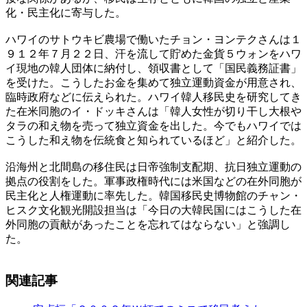
化・民主化に寄与した。
ハワイのサトウキビ農場で働いたチョン・ヨンテクさんは１
９１２年７月２２日、汗を流して貯めた金貨５ウォンをハワ
イ現地の韓人団体に納付し、領収書として「国民義務証書」
を受けた。こうしたお金を集めて独立運動資金が用意され、
臨時政府などに伝えられた。ハワイ韓人移民史を研究してき
た在米同胞のイ・ドッキさんは「韓人女性が切り干し大根や
タラの和え物を売って独立資金を出した。今でもハワイでは
こうした和え物を伝統食と知られているほど」と紹介した。
沿海州と北間島の移住民は日帝強制支配期、抗日独立運動の
拠点の役割をした。軍事政権時代には米国などの在外同胞が
民主化と人権運動に率先した。韓国移民史博物館のチャン・
ヒスク文化観光開設担当は「今日の大韓民国にはこうした在
外同胞の貢献があったことを忘れてはならない」と強調し
た。
関連記事