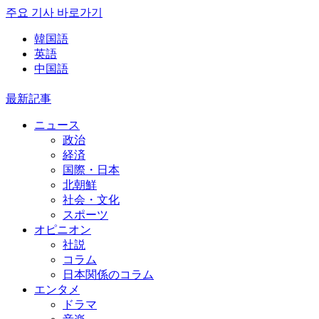
주요 기사 바로가기
韓国語
英語
中国語
最新記事
ニュース
政治
経済
国際・日本
北朝鮮
社会・文化
スポーツ
オピニオン
社説
コラム
日本関係のコラム
エンタメ
ドラマ