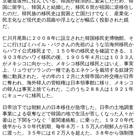
京畿道坡州に住んでいる。韓国が経済的に繁栄したため、韓
国に留学し、韓国人と結婚した。移民６世が祖国に逆移住し
たのだ。韓民族の移民史は貧困と亡国だけでなく、産業化・
民主化など現代史の屈曲や浮上などが幅広く投影された鏡
だ。
仁川月尾島に２００８年に設立された韓国移民史博物館。そ
こに行けばミハイル・パクさんの先祖のような沿海州移民か
らハワイ公式移民まで、１５０年の移民史を確認できる。１
９０３年のハワイ移民の後、１９０５年４月には１０３３人
がメキシコに向かった。メキシコ移民は移民とはいえ、事実
上、リュウゼツランの一種であるエネケンを栽培する奴隷労
働に動員された。その年の１２月に大韓帝国の外交権が日帝
に奪われ、海外韓人の管轄権は日本領事館に移り、メキシコ
の韓人は事実上捨てられた。このうち２８８人は１９２１年
にキューバに移民した。
日帝治下では朝鮮人の日本移住が急増した。日帝の土地調査
事業による収奪などで韓国の地で生活が苦しくなった人々が
釜山と下関をつなぐ「釜関連絡船」に乗った。１９２０年代
後半から３０年代初期、毎年８万－１５万人の朝鮮人が日本
に渡った。３５年には６２万人を超えた。３８年から強制徴