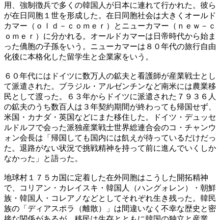
用、強制徴兵で多くの韓国人が日本に連れて行かれた。彼ら
が在日同胞１世を形成した。在日同胞社会は大きくオールド
カマー（ｏｌｄ－ｃｏｍｅｒ）とニューカマー（ｎｅｗ－ｃ
ｏｍｅｒ）に分かれる。オールドカマーは日帝時代から始ま
った僑胞の子孫をいう。ニューカマーは８０年代の旅行自由
化後に本格化した留学生と企業家をいう。
６０年代にはドイツに数万人の鉱夫と看護師が産業戦士とし
て派遣された。ブラジル・アルゼンチンなど南米には農業移
民として渡った。６３年からドイツに派遣された７９３６人
の鉱夫のうち数百人は３年契約期間が終わっても帰国せず、
米国・カナダ・英国などにまた移住した。ドイツ・デュッセ
ルドルフで会った派独産業戦士世界総連合会のコ・チャンウ
ォン会長は「帰国しても国内には飢えが待っているだけだっ
た。退路がない状況で挑戦精神を持って前に進んでいくしか
なかった」と語った。
地球村１７５カ国に定着した在外同胞はこうした開拓精神
で、コリアン・カレイスキ・韓国人（ハングォレン）・朝鮮
族・韓国人・コレアノなどとしてそれぞれ生き残った。韓民
族の「ディアスポラ（離散）」は間違いなく不幸な歴史と密
接な関係があるが、移民は生存とともに韓国の独立と産業