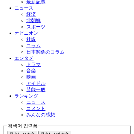
最新記事
ニュース
経済
北朝鮮
スポーツ
オピニオン
社説
コラム
日本関係のコラム
エンタメ
ドラマ
音楽
映画
アイドル
芸能一般
ランキング
ニュース
コメント
みんなの感想
검색어 입력폼