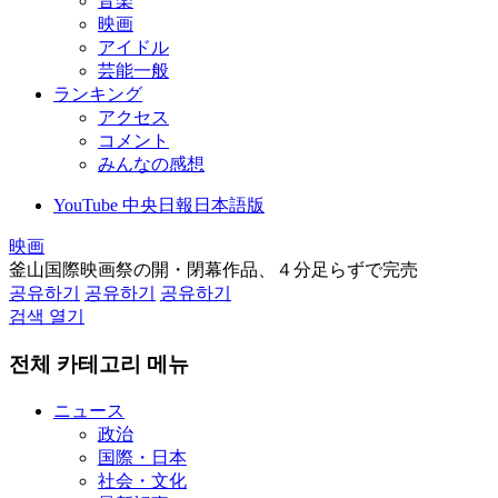
音楽
映画
アイドル
芸能一般
ランキング
アクセス
コメント
みんなの感想
YouTube 中央日報日本語版
映画
釜山国際映画祭の開・閉幕作品、４分足らずで完売
공유하기
공유하기
공유하기
검색 열기
전체 카테고리 메뉴
ニュース
政治
国際・日本
社会・文化