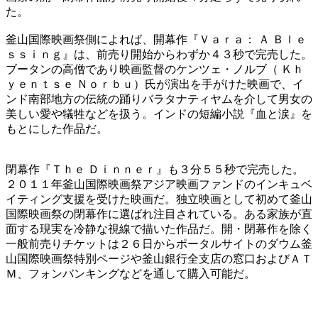
た。
釜山国際映画祭側によれば、開幕作『Ｖａｒａ： Ａ Ｂｌｅ
ｓｓｉｎｇ』は、前売り開始からわずか４３秒で完売した。
ブータンの高僧であり映画監督のケンツェ・ノルブ（ Ｋｈ
ｙｅｎｔｓｅ Ｎｏｒｂｕ）氏が演出を手がけた映画で、イ
ンド南部地方の伝統の踊りバラタナティヤムを介して男女の
美しい愛や犠牲などを扱う。インドの短編小説『血と涙』を
もとにした作品だ。
閉幕作『Ｔｈｅ Ｄｉｎｎｅｒ』も３分５５秒で完売した。
２０１１年釜山国際映画祭アジア映画ファンドのインキュベ
イティング支援を受けた映画だ。独立映画として初めて釜山
国際映画祭の閉幕作に選ばれ注目されている。ある家族が直
面する現実を冷静な視線で描いた作品だ。開・閉幕作を除く
一般前売りチケットは２６日からポータルサイトのダウム釜
山国際映画祭特別ページや釜山銀行全支店の窓口およびＡＴ
Ｍ、フォンバンキングなどを通して購入可能だ。