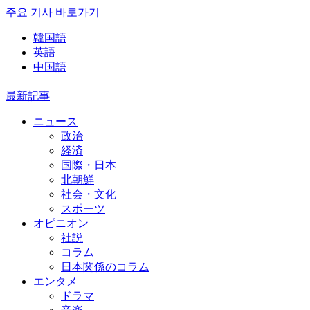
주요 기사 바로가기
韓国語
英語
中国語
最新記事
ニュース
政治
経済
国際・日本
北朝鮮
社会・文化
スポーツ
オピニオン
社説
コラム
日本関係のコラム
エンタメ
ドラマ