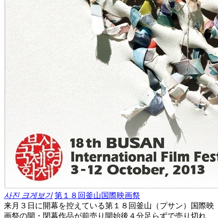
사진 크게보기
第１８回釜山国際映画祭
来月３日に開幕を控えている第１８回釜山（プサン）国際映
画祭の開・閉幕作品が前売り開始後４分足らずで売り切れ