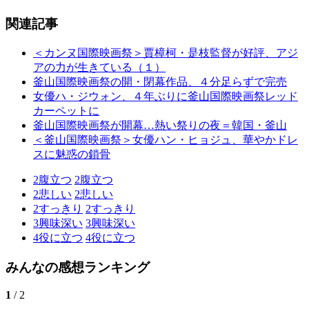
関連記事
＜カンヌ国際映画祭＞賈樟柯・是枝監督が好評、アジ
アの力が生きている（１）
釜山国際映画祭の開・閉幕作品、４分足らずで完売
女優ハ・ジウォン、４年ぶりに釜山国際映画祭レッド
カーペットに
釜山国際映画祭が開幕…熱い祭りの夜＝韓国・釜山
＜釜山国際映画祭＞女優ハン・ヒョジュ、華やかドレ
スに魅惑の鎖骨
2
腹立つ
2
腹立つ
2
悲しい
2
悲しい
2
すっきり
2
すっきり
3
興味深い
3
興味深い
4
役に立つ
4
役に立つ
みんなの感想ランキング
1
/ 2