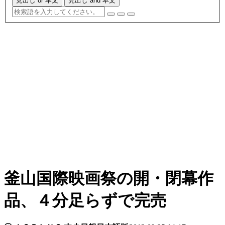
見出し or 本文
見出し and 本文
釜山国際映画祭の開・閉幕作
品、４分足らずで完売