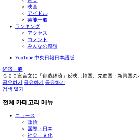
音楽
映画
アイドル
芸能一般
ランキング
アクセス
コメント
みんなの感想
YouTube 中央日報日本語版
経済一般
Ｇ２０宣言文に「創造経済」反映…韓国、先進国・新興国の
공유하기
공유하기
공유하기
검색 열기
전체 카테고리 메뉴
ニュース
政治
国際・日本
社会・文化