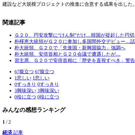
建設など大規模プロジェクトの推進に合意する成果を出した
関連記事
Ｇ２０、円安攻撃に“けん制”だけ…韓国が提起した円
朴槿恵大統領がＧ２０に参加し多国間外交デビュー…話
朴大統領、Ｇ２０で「先進国・新興国協力」強調へ
朴大統領、安倍首相とＧ２０会議で遭遇したが…
習主席、Ｇ２０で安倍首相に「歴史を直視すべき」警告
67
腹立つ
67
腹立つ
1
悲しい
1
悲しい
0
すっきり
0
すっきり
3
興味深い
3
興味深い
0
役に立つ
0
役に立つ
みんなの感想ランキング
1
/ 2
経済
記事