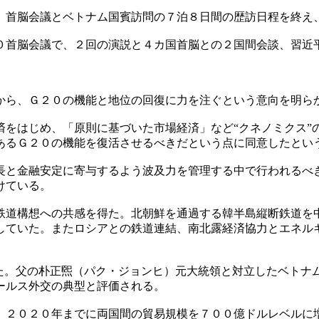
）首脳会議とベトナム国賓訪問の７泊８日間の歴訪日程を終え
０首脳会議で、２回の演説と４カ国首脳との２国間会談、習近
から、Ｇ２０の機能と地位の回復に力を注ぐという意向を明ら
済をはじめ、「原則に基づいた市場経済」など“クネノミクス”
あるＧ２０の機能を復活させるべきだという点に同意したとい
長と金融安定に寄与するよう波及力を管理する中で行われるべ
けている。
鉄道構想への共感を得た。北朝鮮を通過する韓半島縦断鉄道を
していた。またロシアとの鉄道連結、南北露経済協力とエネル
した。父の朴正煕（パク・ジョンヒ）元大統領と対立したベトナ
ールス外交の典型と評価される。
、２０２０年までに両国間の貿易規模を７００億ドルレベルに