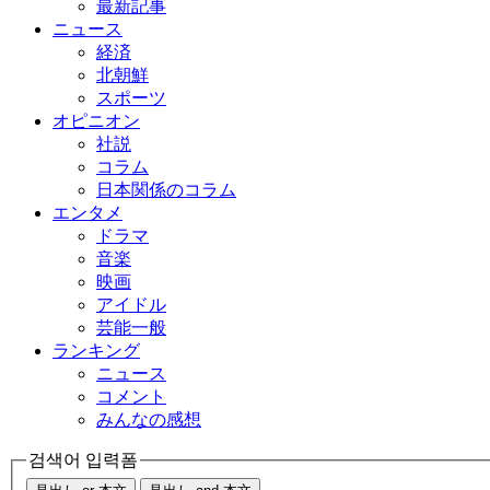
最新記事
ニュース
経済
北朝鮮
スポーツ
オピニオン
社説
コラム
日本関係のコラム
エンタメ
ドラマ
音楽
映画
アイドル
芸能一般
ランキング
ニュース
コメント
みんなの感想
검색어 입력폼