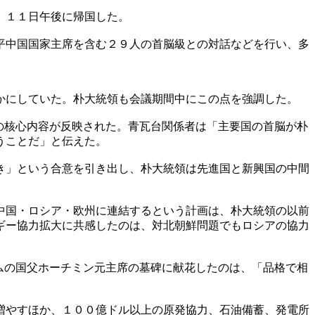
、１１日午後に帰国した。
平中国国家主席を含む２９人の首脳級との対話などを行い、多
かにしていた。朴大統領も会議期間中にこの点を強調した。
の核心内容が反映された。青瓦台関係者は「主要国の首脳が朴
うことだ」と伝えた。
き」という合意を引き出し、朴大統領は先進国と新興国の中間
中国・ロシア・欧州に連結するという計画は、朴大統領の以前
ギー協力拡大に共感したのは、対北朝鮮問題でもロシアの協力
ムの国父ホーチミン元主席の墓碑に献花したのは、「品格で相
増やすほか、１００億ドル以上の原発協力、石油備蓄、発電所