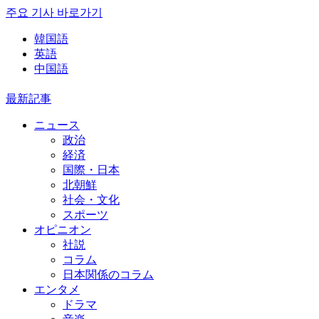
주요 기사 바로가기
韓国語
英語
中国語
最新記事
ニュース
政治
経済
国際・日本
北朝鮮
社会・文化
スポーツ
オピニオン
社説
コラム
日本関係のコラム
エンタメ
ドラマ