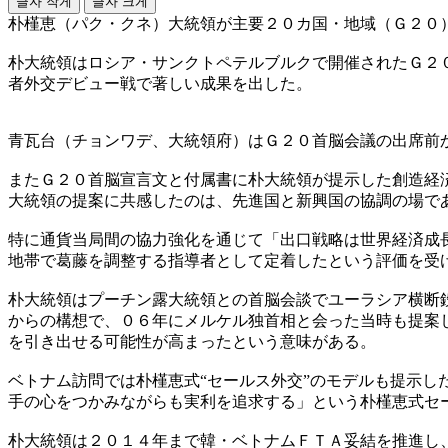
글자 작게
글자 크게
朴槿恵（パク・クネ）大統領が主要２０カ国・地域（Ｇ２０
朴大統領はロシア・サンクトペテルブルクで開催されたＧ２
者外交デビュー戦で著しい成果を出した。
青瓦台（チョンワデ、大統領府）はＧ２０首脳会議の出席前
またＧ２０首脳宣言文と付属書に朴大統領が提示した創造経
大統領の提案に共感したのは、先進国と新興国の協調の場で
特に通貨当局間の協力強化を通じて「出口戦略は世界経済成
地帯で葛藤を調整する指導者として定着したという評価を受
朴大統領はプーチン露大統領との首脳会談でユーラシア横断
からの構想で、０６年にメルケル独首相と会った当時も提案
を引き出せる可能性が高まったという意味がある。
ベトナム訪問では朴槿恵式“セールス外交”のモデルも提示
手の心をつかみながらも実利を追求する」という朴槿恵式セ
朴大統領は２０１４年まで韓・ベトナムＦＴＡ妥結を推進し