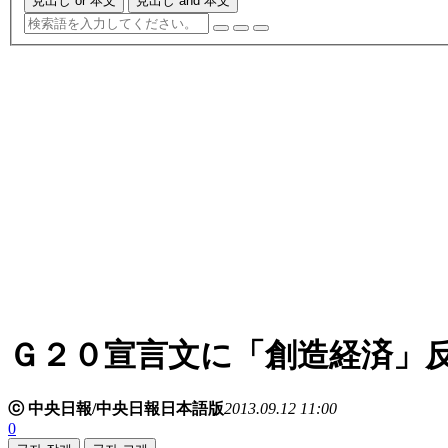
見出し or 本文
見出し and 本文
Ｇ２０宣言文に「創造経済」
ⓒ 中央日報/中央日報日本語版
2013.09.12 11:00
0