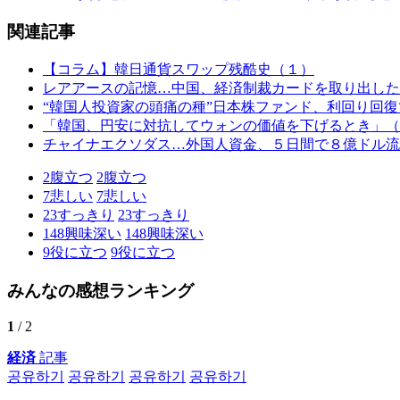
関連記事
【コラム】韓日通貨スワップ残酷史（１）
レアアースの記憶…中国、経済制裁カードを取り出した
“韓国人投資家の頭痛の種”日本株ファンド、利回り回
「韓国、円安に対抗してウォンの価値を下げるとき」（
チャイナエクソダス…外国人資金、５日間で８億ドル流
2
腹立つ
2
腹立つ
7
悲しい
7
悲しい
23
すっきり
23
すっきり
148
興味深い
148
興味深い
9
役に立つ
9
役に立つ
みんなの感想ランキング
1
/ 2
経済
記事
공유하기
공유하기
공유하기
공유하기