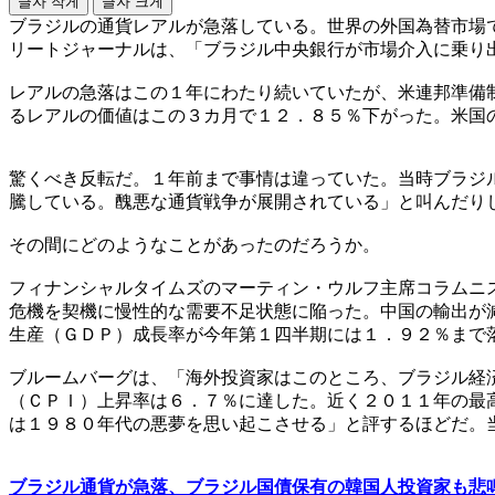
글자 작게
글자 크게
ブラジルの通貨レアルが急落している。世界の外国為替市場
リートジャーナルは、「ブラジル中央銀行が市場介入に乗り
レアルの急落はこの１年にわたり続いていたが、米連邦準備
るレアルの価値はこの３カ月で１２．８５％下がった。米国
驚くべき反転だ。１年前まで事情は違っていた。当時ブラジ
騰している。醜悪な通貨戦争が展開されている」と叫んだり
その間にどのようなことがあったのだろうか。
フィナンシャルタイムズのマーティン・ウルフ主席コラムニ
危機を契機に慢性的な需要不足状態に陥った。中国の輸出が
生産（ＧＤＰ）成長率が今年第１四半期には１．９２％まで
ブルームバーグは、「海外投資家はこのところ、ブラジル経
（ＣＰＩ）上昇率は６．７％に達した。近く２０１１年の最
は１９８０年代の悪夢を思い起こさせる」と評するほどだ。
ブラジル通貨が急落、ブラジル国債保有の韓国人投資家も悲