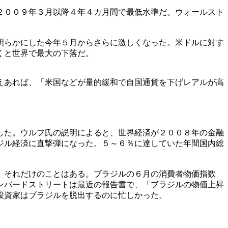
２００９年３月以降４年４カ月間で最低水準だ。ウォールスト
明らかにした今年５月からさらに激しくなった。米ドルに対す
くと世界で最大の下落だ。
えあれば、「米国などが量的緩和で自国通貨を下げレアルが高
した。ウルフ氏の説明によると、世界経済が２００８年の金融
ジル経済に直撃弾になった。５～６％に達していた年間国内総
。それだけのことはある。ブラジルの６月の消費者物価指数
ンバードストリートは最近の報告書で、「ブラジルの物価上昇
投資家はブラジルを脱出するのに忙しかった。