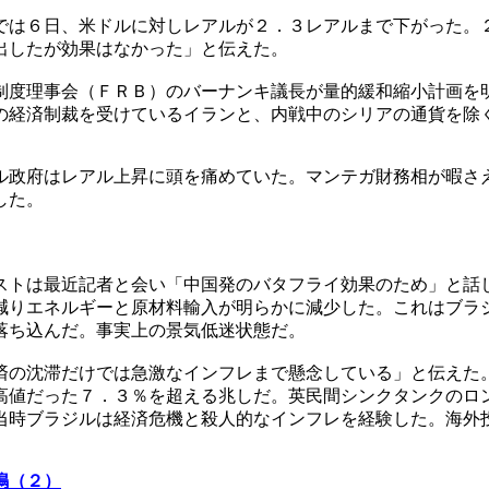
では６日、米ドルに対しレアルが２．３レアルまで下がった。
出したが効果はなかった」と伝えた。
制度理事会（ＦＲＢ）のバーナンキ議長が量的緩和縮小計画を
の経済制裁を受けているイランと、内戦中のシリアの通貨を除
ル政府はレアル上昇に頭を痛めていた。マンテガ財務相が暇さ
した。
ストは最近記者と会い「中国発のバタフライ効果のため」と話
減りエネルギーと原材料輸入が明らかに減少した。これはブラ
落ち込んだ。事実上の景気低迷状態だ。
済の沈滞だけでは急激なインフレまで懸念している」と伝えた
高値だった７．３％を超える兆しだ。英民間シンクタンクのロ
当時ブラジルは経済危機と殺人的なインフレを経験した。海外
鳴（２）