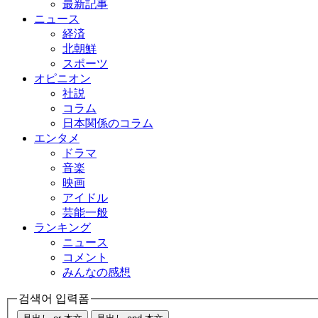
最新記事
ニュース
経済
北朝鮮
スポーツ
オピニオン
社説
コラム
日本関係のコラム
エンタメ
ドラマ
音楽
映画
アイドル
芸能一般
ランキング
ニュース
コメント
みんなの感想
검색어 입력폼