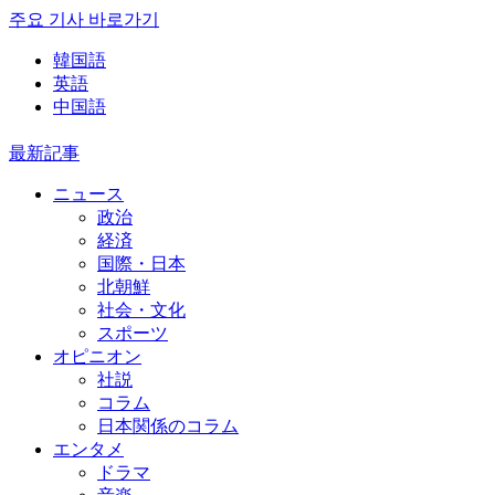
주요 기사 바로가기
韓国語
英語
中国語
最新記事
ニュース
政治
経済
国際・日本
北朝鮮
社会・文化
スポーツ
オピニオン
社説
コラム
日本関係のコラム
エンタメ
ドラマ