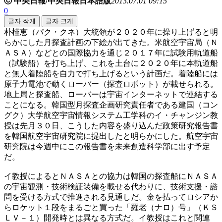
ⓒ 中央日報/中央日報日本語版
2013.07.01 09:15
0
글자 작게
글자 크게
朴槿恵（パク・クネ）大統領が２０２０年に操り上げると明
らかにした月探査計画の下絵が出てきた。米航空宇宙局（Ｎ
ＡＳＡ）などとの国際協力を通じ２０１７年に試験用軌道船
（試験船）を打ち上げ、これを土台に２０２０年に本軌道船
と無人着陸船を自力で打ち上げるという計画だ。着陸船には
原子力電池で動くローバー（探査ロボット）が載せられる。
地上局と探査船、ローバーは宇宙インターネットで連結する
ことになる。韓国型月探査企画研究責任者である建国（コン
グク）大学航空宇宙情報システム工学科のイ・チャンジン教
授は先月３０日、こうした内容を盛り込んだ政策研究報告書
を韓国航空宇宙研究院に提出したと明らかにした。航空宇宙
研究院は今週中にこの報告書を未来創造科学部に出す予定
だ。
イ教授によるとＮＡＳＡとの協力は韓国の探査船にＮＡＳＡ
の宇宙観測・技術検証装備を載せる代わりに、技術支援・諮
問を受ける方式で推進される見通しだ。金を払ってロシアか
らロケット１段をまるごと買った「羅老（ナロ）号」（ＫＳ
ＬＶ－１）開発時とは異なる方式だ。イ教授はこれと関連