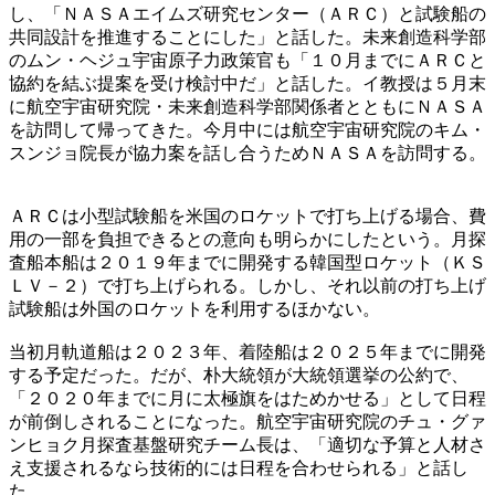
し、「ＮＡＳＡエイムズ研究センター（ＡＲＣ）と試験船の
共同設計を推進することにした」と話した。未来創造科学部
のムン・ヘジュ宇宙原子力政策官も「１０月までにＡＲＣと
協約を結ぶ提案を受け検討中だ」と話した。イ教授は５月末
に航空宇宙研究院・未来創造科学部関係者とともにＮＡＳＡ
を訪問して帰ってきた。今月中には航空宇宙研究院のキム・
スンジョ院長が協力案を話し合うためＮＡＳＡを訪問する。
ＡＲＣは小型試験船を米国のロケットで打ち上げる場合、費
用の一部を負担できるとの意向も明らかにしたという。月探
査船本船は２０１９年までに開発する韓国型ロケット（ＫＳ
ＬＶ－２）で打ち上げられる。しかし、それ以前の打ち上げ
試験船は外国のロケットを利用するほかない。
当初月軌道船は２０２３年、着陸船は２０２５年までに開発
する予定だった。だが、朴大統領が大統領選挙の公約で、
「２０２０年までに月に太極旗をはためかせる」として日程
が前倒しされることになった。航空宇宙研究院のチュ・グァ
ンヒョク月探査基盤研究チーム長は、「適切な予算と人材さ
え支援されるなら技術的には日程を合わせられる」と話し
た。