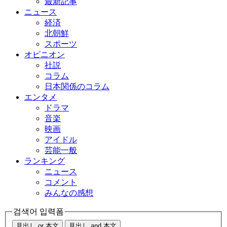
最新記事
ニュース
経済
北朝鮮
スポーツ
オピニオン
社説
コラム
日本関係のコラム
エンタメ
ドラマ
音楽
映画
アイドル
芸能一般
ランキング
ニュース
コメント
みんなの感想
검색어 입력폼
見出し or 本文
見出し and 本文