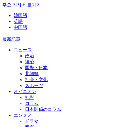
주요 기사 바로가기
韓国語
英語
中国語
最新記事
ニュース
政治
経済
国際・日本
北朝鮮
社会・文化
スポーツ
オピニオン
社説
コラム
日本関係のコラム
エンタメ
ドラマ