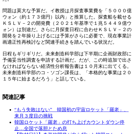
問題は莫大な予算だ。イ教授は月探査事業費を「５０００億
ウォン（約１７３億円）以内」と推算した。探査船を載せる
ＫＳＬＶ－２の開発費（２０２１年基準で１兆５４４９億ウ
ォン）は別途だ。さらに月探査日程に合わせＫＳＬＶ－２の
開発を２年操り上げるには予算がさらに必要で、現在事業計
画適正性再検討など関連手続きを踏んでいる状況だ。
日程もギリギリだ。未来創造科学部は下半期に企画財政部に
予備妥当性調査を申請する計画だ。だが、この時追加で出さ
なければならない経済性分析報告書は１０月末に出てくる。
未来創造科学部のコ・ソゴン課長は、「本格的な事業は２０
１５年に始まるだろう」と話している。
関連記事
“もう失敗はない” 韓国初の宇宙ロケット「羅老」、
来月３度目の挑戦
韓国ロケット「羅老」の打ち上げカウントダウン停
止…全国で落胆とため息