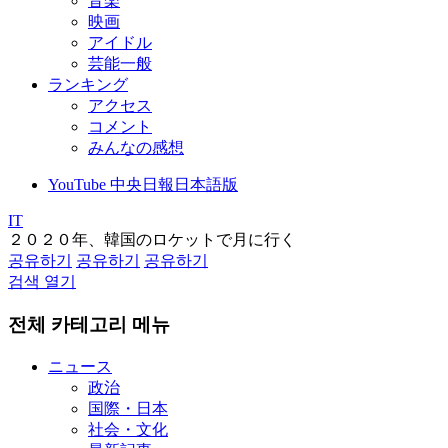
音楽
映画
アイドル
芸能一般
ランキング
アクセス
コメント
みんなの感想
YouTube 中央日報日本語版
IT
２０２０年、韓国のロケットで月に行く
공유하기
공유하기
공유하기
검색 열기
전체 카테고리 메뉴
ニュース
政治
国際・日本
社会・文化