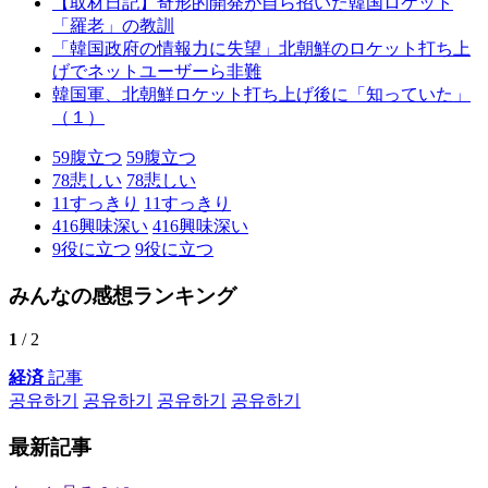
【取材日記】奇形的開発が自ら招いた韓国ロケット
「羅老」の教訓
「韓国政府の情報力に失望」北朝鮮のロケット打ち上
げでネットユーザーら非難
韓国軍、北朝鮮ロケット打ち上げ後に「知っていた」
（１）
59
腹立つ
59
腹立つ
78
悲しい
78
悲しい
11
すっきり
11
すっきり
416
興味深い
416
興味深い
9
役に立つ
9
役に立つ
みんなの感想ランキング
1
/ 2
経済
記事
공유하기
공유하기
공유하기
공유하기
最新記事