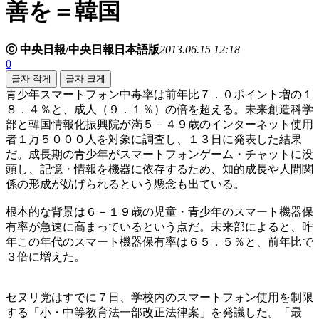
善を＝韓国
ⓒ 中央日報/中央日報日本語版
2013.06.15 12:18
0
글자 작게
글자 크게
青少年スマートフォン中毒率は前年比７．０ポイント増の１
８．４％と、成人（９．１％）の倍を超える。未来創造科学
部と韓国情報化振興院が満５－４９歳のインターネット使用
者１万５０００人を対象に調査し、１３日に発表した結果
だ。成長期の青少年がスマートフォンゲーム・チャットに没
頭し、記憶・情報を機器に依存するため、知的成長や人間関
係の形成が妨げられるという懸念も出ている。
根本的な背景は６－１９歳の児童・青少年のスマート機器保
有率が急速に高まっているという点だ。未来部によると、昨
年この年代のスマート機器保有率は６５．５％と、前年比で
３倍に増えた。
セヌリ党はすでに７日、学校内のスマートフォン使用を制限
する「小・中等教育法一部改正法律案」を発議した。「最