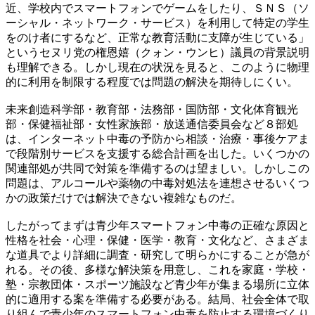
近、学校内でスマートフォンでゲームをしたり、ＳＮＳ（ソ
ーシャル・ネットワーク・サービス）を利用して特定の学生
をのけ者にするなど、正常な教育活動に支障が生じている」
というセヌリ党の権恩嬉（クォン・ウンヒ）議員の背景説明
も理解できる。しかし現在の状況を見ると、このように物理
的に利用を制限する程度では問題の解決を期待しにくい。
未来創造科学部・教育部・法務部・国防部・文化体育観光
部・保健福祉部・女性家族部・放送通信委員会など８部処
は、インターネット中毒の予防から相談・治療・事後ケアま
で段階別サービスを支援する総合計画を出した。いくつかの
関連部処が共同で対策を準備するのは望ましい。しかしこの
問題は、アルコールや薬物の中毒対処法を連想させるいくつ
かの政策だけでは解決できない複雑なものだ。
したがってまずは青少年スマートフォン中毒の正確な原因と
性格を社会・心理・保健・医学・教育・文化など、さまざま
な道具でより詳細に調査・研究して明らかにすることが急が
れる。その後、多様な解決策を用意し、これを家庭・学校・
塾・宗教団体・スポーツ施設など青少年が集まる場所に立体
的に適用する案を準備する必要がある。結局、社会全体で取
り組んで青少年のスマートフォン中毒を防止する環境づくり