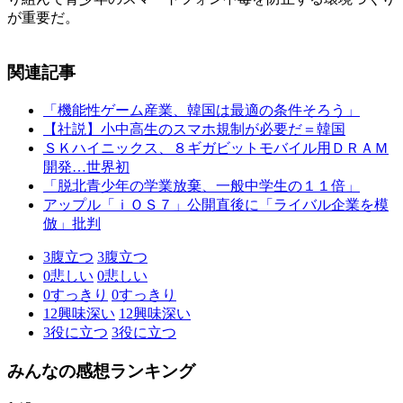
が重要だ。
関連記事
「機能性ゲーム産業、韓国は最適の条件そろう」
【社説】小中高生のスマホ規制が必要だ＝韓国
ＳＫハイニックス、８ギガビットモバイル用ＤＲＡＭ
開発…世界初
「脱北青少年の学業放棄、一般中学生の１１倍」
アップル「ｉＯＳ７」公開直後に「ライバル企業を模
倣」批判
3
腹立つ
3
腹立つ
0
悲しい
0
悲しい
0
すっきり
0
すっきり
12
興味深い
12
興味深い
3
役に立つ
3
役に立つ
みんなの感想ランキング