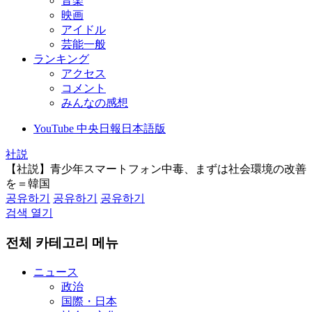
音楽
映画
アイドル
芸能一般
ランキング
アクセス
コメント
みんなの感想
YouTube 中央日報日本語版
社説
【社説】青少年スマートフォン中毒、まずは社会環境の改善
を＝韓国
공유하기
공유하기
공유하기
검색 열기
전체 카테고리 메뉴
ニュース
政治
国際・日本