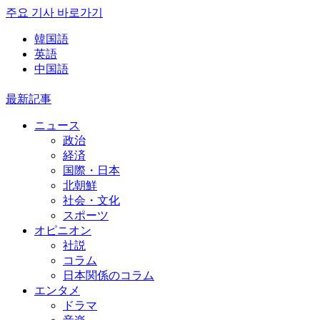
주요 기사 바로가기
韓国語
英語
中国語
最新記事
ニュース
政治
経済
国際・日本
北朝鮮
社会・文化
スポーツ
オピニオン
社説
コラム
日本関係のコラム
エンタメ
ドラマ