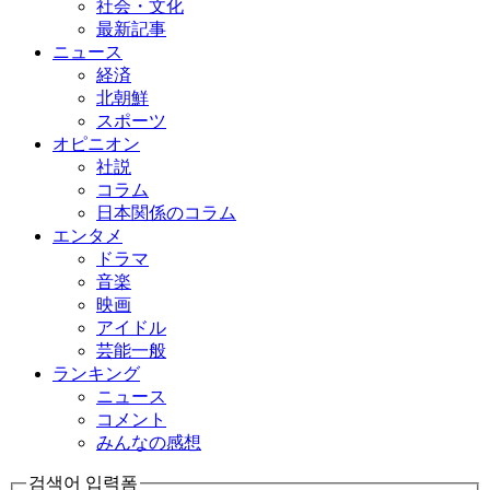
社会・文化
最新記事
ニュース
経済
北朝鮮
スポーツ
オピニオン
社説
コラム
日本関係のコラム
エンタメ
ドラマ
音楽
映画
アイドル
芸能一般
ランキング
ニュース
コメント
みんなの感想
검색어 입력폼