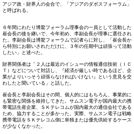
アジア政・財界人の会合で、「アジアのダボスフォーラム」
と呼ばれる。
６年間にわたり博鰲フォーラム理事会の一員として活動した
崔会長の後を継いで、今年初め、李副会長が理事に選任され
た。李副会長は博鰲フォーラムで記者らに対し、「崔会長か
ら特別にお願いされただけに、３年の任期中は頑張って活動
したい」と述べた。
財界関係者は「２人は最近のイシューの情報通信技術（ＩＣ
Ｔ）などについて対話し、『経済が厳しい時であるほど、企
業がよりいっそう頑張らなければいけない』という意見を交
わしたと聞いている」と話した。
崔会長と李副会長はその間、個人的にはもちろん、事業的に
も緊密な関係を維持してきた。サムスン電子が国内最大の携
帯電話生産企業、ＳＫテレコムが国内最大の通信会社である
ため、協力することが多かった。実際、サムスン電子は戦略
携帯電話をＳＫテレコム側に単独または優先供給するケース
が少なくなかった。