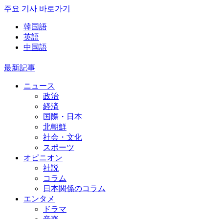
주요 기사 바로가기
韓国語
英語
中国語
最新記事
ニュース
政治
経済
国際・日本
北朝鮮
社会・文化
スポーツ
オピニオン
社説
コラム
日本関係のコラム
エンタメ
ドラマ