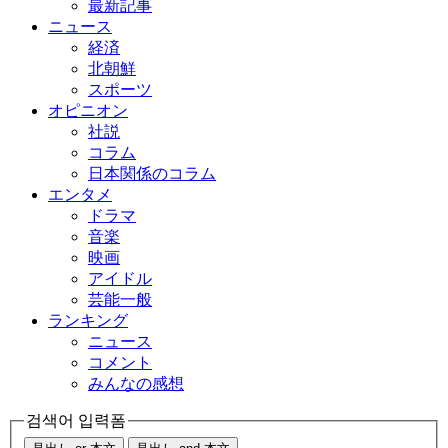
最新記事
ニュース
経済
北朝鮮
スポーツ
オピニオン
社説
コラム
日本関係のコラム
エンタメ
ドラマ
音楽
映画
アイドル
芸能一般
ランキング
ニュース
コメント
みんなの感想
검색어 입력폼