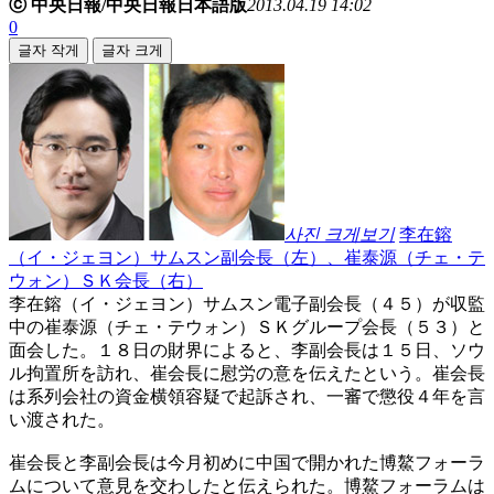
ⓒ 中央日報/中央日報日本語版
2013.04.19 14:02
0
글자 작게
글자 크게
사진 크게보기
李在鎔
（イ・ジェヨン）サムスン副会長（左）、崔泰源（チェ・テ
ウォン）ＳＫ会長（右）
李在鎔（イ・ジェヨン）サムスン電子副会長（４５）が収監
中の崔泰源（チェ・テウォン）ＳＫグループ会長（５３）と
面会した。１８日の財界によると、李副会長は１５日、ソウ
ル拘置所を訪れ、崔会長に慰労の意を伝えたという。崔会長
は系列会社の資金横領容疑で起訴され、一審で懲役４年を言
い渡された。
崔会長と李副会長は今月初めに中国で開かれた博鰲フォーラ
ムについて意見を交わしたと伝えられた。博鰲フォーラムは