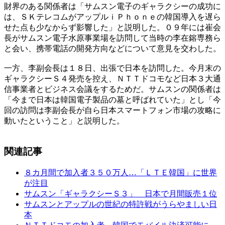
財界のある関係者は「サムスン電子のギャラクシーの成功に
は、ＳＫテレコムがアップルｉＰｈｏｎｅの韓国導入を遅ら
せた点も少なからず影響した」と説明した。０９年には崔会
長がサムスン電子水原事業場を訪問して当時の李在鎔専務ら
と会い、携帯電話の開発方向などについて意見を交わした。
一方、李副会長は１８日、出張で日本を訪問した。今月末の
ギャラクシーＳ４発売を控え、ＮＴＴドコモなど日本３大通
信事業者とビジネス会議をするためだ。サムスンの関係者は
「今まで日本は韓国電子製品の墓と呼ばれていた」とし「今
回の訪問は李副会長が自ら日本スマートフォン市場の攻略に
動いたということ」と説明した。
関連記事
８カ月間で加入者３５０万人…「ＬＴＥ韓国」に世界
が注目
サムスン「ギャラクシーＳ３」 日本で月間販売１位
サムスンとアップルの世紀の特許戦がうらやましい日
本