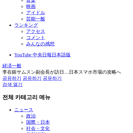
音楽
映画
アイドル
芸能一般
ランキング
アクセス
コメント
みんなの感想
YouTube 中央日報日本語版
経済一般
李在鎔サムスン副会長が訪日…日本スマホ市場の攻略へ
공유하기
공유하기
공유하기
검색 열기
전체 카테고리 메뉴
ニュース
政治
国際・日本
社会・文化