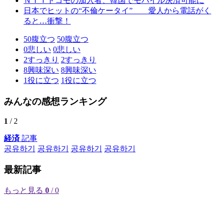
ＮＴＴドコモの加入者、韓国でモバイル決済可能に
日本でヒットの“不倫ケータイ” 愛人から電話がく
ると…衝撃！
50
腹立つ
50
腹立つ
0
悲しい
0
悲しい
2
すっきり
2
すっきり
8
興味深い
8
興味深い
1
役に立つ
1
役に立つ
みんなの感想ランキング
1
/ 2
経済
記事
공유하기
공유하기
공유하기
공유하기
最新記事
もっと見る
0
/ 0