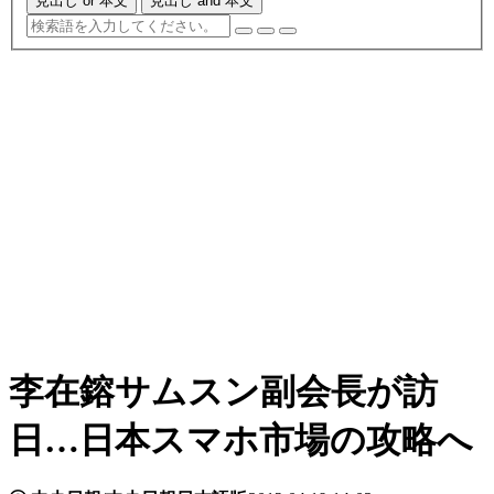
見出し or 本文
見出し and 本文
李在鎔サムスン副会長が訪
日…日本スマホ市場の攻略へ