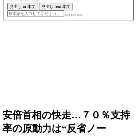
見出し or 本文
見出し and 本文
安倍首相の快走…７０％支持
率の原動力は“反省ノー