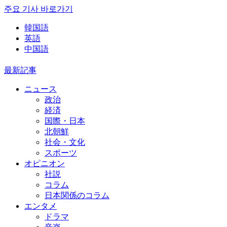
주요 기사 바로가기
韓国語
英語
中国語
最新記事
ニュース
政治
経済
国際・日本
北朝鮮
社会・文化
スポーツ
オピニオン
社説
コラム
日本関係のコラム
エンタメ
ドラマ