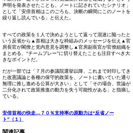
声明を発表させたことも、ノートに記されていたシナリオ」
として「安倍首相はこのごろも、決断の瞬間にこのノートを
繰り返し読んでいる」と伝えた。
すべての政策を１人で決めようとして返って混迷に陥ったと
いう反省から▲首相は大きな枠組みのメッセージを伝え▲官
房長官が閣僚と党内意見を調整し▲官房副長官が官僚組織を
まとめる、“チームプレー”に切り替えたことも注目すべき大
きなポイントだ。
だが一部では「７月の参議院選挙以降、これまで封印してき
た改憲議論と各種の保守的政策を、ノートに書いていた通り
無理に推し進める公算が大きい」として「その場合、世論が
二分化されて政策推進の動力を失う可能性がある」と指摘し
ている。
安倍首相の快走…７０％支持率の原動力は“反省ノー
ト”（１）
関連記事