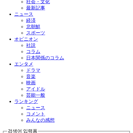
社会・文化
最新記事
ニュース
経済
北朝鮮
スポーツ
オピニオン
社説
コラム
日本関係のコラム
エンタメ
ドラマ
音楽
映画
アイドル
芸能一般
ランキング
ニュース
コメント
みんなの感想
검색어 입력폼