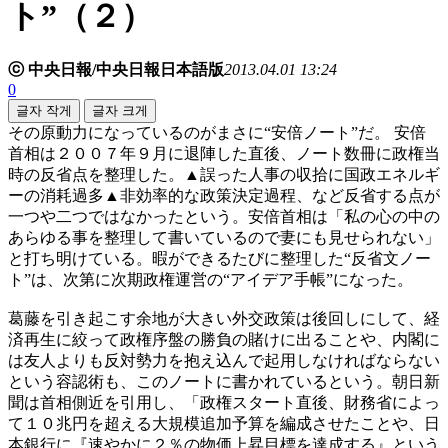
ト”（２）
ⓒ 中央日報/中央日報日本語版
2013.04.01 13:24
0
글자 작게
글자 크게
その原動力になっているのがまさに“安倍ノート”だ。 安倍
首相は２００７年９月に退陣した直後、ノート数冊に政権当
時の反省点を整理した。▲誤った人事の収拾に国政エネルギ
ーの消耗過多▲非効率的な政策決定過程、など反省する点が
一つや二つではなかったという。安倍首相は「私の心の中の
あらゆる事を整理して書いているので妻にも見せられない」
と打ち明けている。暇ができるたびに整理した“反省文ノー
ト”は、次第に次期政権運営の“アイデア手帳”になった。
葛藤を引き起こす余地が大きい外交政策は後回しにして、経
済再生に絞って政権序盤の勝負の賭けに出ることや、内閣に
は友人よりも反対勢力を抱え込んで起用しなければならない
という容認術も、このノートに書かれているという。朝日新
聞は首相側近を引用し、「政権スタート直後、財務省によっ
て１０兆円を超える大規模追加予算を編成させたことや、日
本銀行に『速やかに２％の物価上昇目標を達成する』という