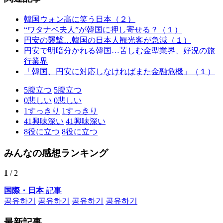
韓国ウォン高に笑う日本（２）
“ワタナベ夫人”が韓国に押し寄せる？（１）
円安の襲撃…韓国の日本人観光客が急減（１）
円安で明暗分かれる韓国…苦しむ金型業界、好況の旅
行業界
「韓国、円安に対応しなければまた金融危機」（１）
5
腹立つ
5
腹立つ
0
悲しい
0
悲しい
1
すっきり
1
すっきり
41
興味深い
41
興味深い
8
役に立つ
8
役に立つ
みんなの感想ランキング
1
/ 2
国際・日本
記事
공유하기
공유하기
공유하기
공유하기
最新記事