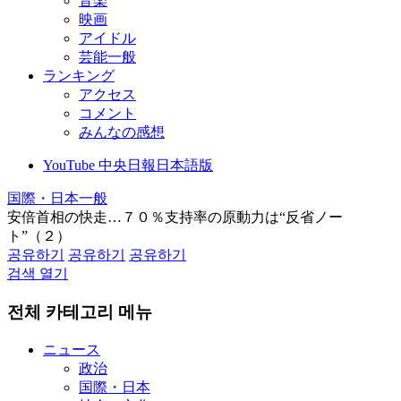
音楽
映画
アイドル
芸能一般
ランキング
アクセス
コメント
みんなの感想
YouTube 中央日報日本語版
国際・日本一般
安倍首相の快走…７０％支持率の原動力は“反省ノー
ト”（２）
공유하기
공유하기
공유하기
검색 열기
전체 카테고리 메뉴
ニュース
政治
国際・日本