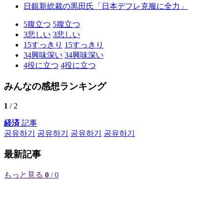
日銀新総裁の黒田氏「日本デフレ克服に全力」
5
腹立つ
5
腹立つ
3
悲しい
3
悲しい
15
すっきり
15
すっきり
34
興味深い
34
興味深い
4
役に立つ
4
役に立つ
みんなの感想ランキング
1
/ 2
経済
記事
공유하기
공유하기
공유하기
공유하기
最新記事
もっと見る
0
/ 0