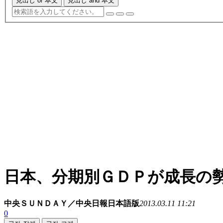
見出し or 本文
見出し and 本文
日本、分期別ＧＤＰが成長の
中央ＳＵＮＤＡＹ／中央日報日本語版
2013.03.11 11:21
0