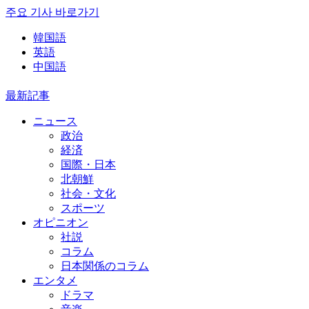
주요 기사 바로가기
韓国語
英語
中国語
最新記事
ニュース
政治
経済
国際・日本
北朝鮮
社会・文化
スポーツ
オピニオン
社説
コラム
日本関係のコラム
エンタメ
ドラマ