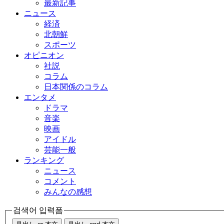
最新記事
ニュース
経済
北朝鮮
スポーツ
オピニオン
社説
コラム
日本関係のコラム
エンタメ
ドラマ
音楽
映画
アイドル
芸能一般
ランキング
ニュース
コメント
みんなの感想
검색어 입력폼