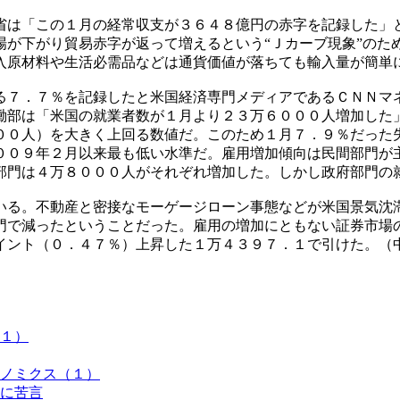
省は「この１月の経常収支が３６４８億円の赤字を記録した」
場が下がり貿易赤字が返って増えるという“Ｊカーブ現象”のた
入原材料や生活必需品などは通貨価値が落ちても輸入量が簡単
る７．７％を記録したと米国経済専門メディアであるＣＮＮマ
働部は「米国の就業者数が１月より２３万６０００人増加した
００人）を大きく上回る数値だ。このため１月７．９％だった
００９年２月以来最も低い水準だ。雇用増加傾向は民間部門が
部門は４万８０００人がそれぞれ増加した。しかし政府部門の
いる。不動産と密接なモーゲージローン事態などが米国景気沈
門で減ったということだった。雇用の増加にともない証券市場
イント（０．４７％）上昇した１万４３９７．１で引けた。（
１）
ノミクス（１）
に苦言