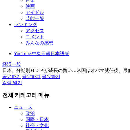
音楽
映画
アイドル
芸能一般
ランキング
アクセス
コメント
みんなの感想
YouTube 中央日報日本語版
経済一般
日本、分期別ＧＤＰが成長の勢い…米国はオバマ就任後、最
공유하기
공유하기
공유하기
검색 열기
전체 카테고리 메뉴
ニュース
政治
国際・日本
社会・文化