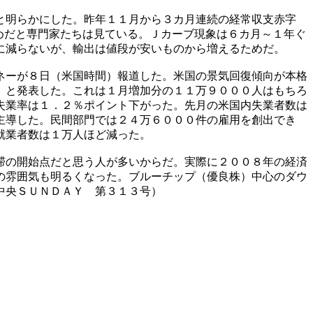
と明らかにした。昨年１１月から３カ月連続の経常収支赤字
めだと専門家たちは見ている。Ｊカーブ現象は６カ月～１年ぐ
に減らないが、輸出は値段が安いものから増えるためだ。
ネーが８日（米国時間）報道した。米国の景気回復傾向が本格
」と発表した。これは１月増加分の１１万９０００人はもちろ
失業率は１．２％ポイント下がった。先月の米国内失業者数は
主導した。民間部門では２４万６０００件の雇用を創出でき
就業者数は１万人ほど減った。
滞の開始点だと思う人が多いからだ。実際に２００８年の経済
の雰囲気も明るくなった。ブルーチップ（優良株）中心のダウ
中央ＳＵＮＤＡＹ 第３１３号）