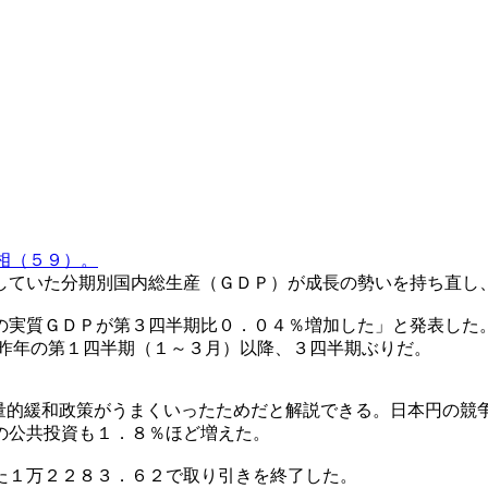
相（５９）。
していた分期別国内総生産（ＧＤＰ）が成長の勢いを持ち直し
の実質ＧＤＰが第３四半期比０．０４％増加した」と発表した
は昨年の第１四半期（１～３月）以降、３四半期ぶりだ。
の量的緩和政策がうまくいったためだと解説できる。日本円の競
の公共投資も１．８％ほど増えた。
た１万２２８３．６２で取り引きを終了した。