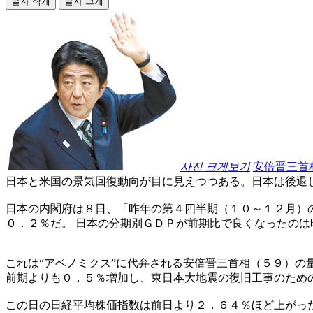
글자 작게
글자 크게
사진 크게보기
安倍晋三首
日本と米国の景気回復動向が目に見えつつある。日本は後退
日本の内閣府は８日、「昨年の第４四半期（１０～１２月）
０．２％だ。 日本の分期別ＧＤＰが前期比で良くなったの
これは“アベノミクス”に代弁される安倍晋三首相（５９）
前期よりも０．５％増加し、東日本大地震の復旧工事のため
この日の日経平均株価指数は前日より２．６４％ほど上がっ