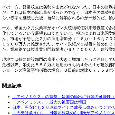
その一方、経常収支は劣勢をまぬがれなかった。日本の財務
だ。これは日本の輸出量が減ったのでなく、日本円の為替相
らい赤字を継続した後、自然に解消されるのが一般的だ。輸
一方、米国の２月失業率がオバマ大統領就任以来最低値であ
化しているという展望も出てきている。報道によれば米国労
ん、市場が予想した２月の雇用増加分（１６万～１６万７０
１２００万人と推定された。オバマ政権が１期目を始めた２
た。業種別では製造業部門就業者が６万７０００人、建設業
現地では特に建設部門の雇用が大きく増加した点に注目して
危機以降、消えた８８０万の雇用のうち約４分の１が建設部
ジョーンズ産業平均指数の場合、８日前の対比６７．５８ポ
関連記事
「アベノミクス」の襲撃、韓国の輸出に影響の可能性（
「アベノミクス」、最大の被害国は韓国
日本、円安にも３期連続マイナス成長…弾みがつくアベ
「円安は危うい」…日銀前総裁の白川氏がアベノミクス