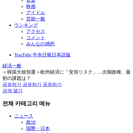
音楽
映画
アイドル
芸能一般
ランキング
アクセス
コメント
みんなの感想
YouTube 中央日報日本語版
経済一般
＜韓国大統領選＞欧州経済に「安倍リスク」…次期政権、最
初の課題は？
공유하기
공유하기
공유하기
검색 열기
전체 카테고리 메뉴
ニュース
政治
国際・日本