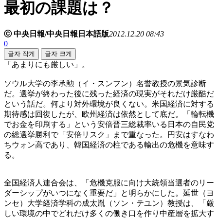
最初の課題は？
ⓒ 中央日報/中央日報日本語版
2012.12.20 08:43
0
글자 작게
글자 크게
「あまりにも厳しい」。
ソウル大学の李承勲（イ・スンフン）名誉教授の景気診断
だ。選挙が終わった後に残った経済の現実がそれだけ厳酷だ
という話だ。何より対外環境が良くない。米国経済に対する
期待感は回復したが、欧州経済は依然として底だ。「輪転機
でお金を印刷する」という安倍晋三総裁率いる日本の自民党
の総選挙勝利で「安倍リスク」まで重なった。円安はすなわ
ちウォン高であり、韓国経済の柱である輸出の危機を意味す
る。
全国経済人連合会は、「危機克服に向け大統領当選者のリー
ダーシップがいつになく重要だ」と明らかにした。延世（ヨ
ンセ）大学経済学科の成太胤（ソン・テユン）教授は、「厳
しい環境の中でどれだけ多くの働き口を作り中産層を拡大す