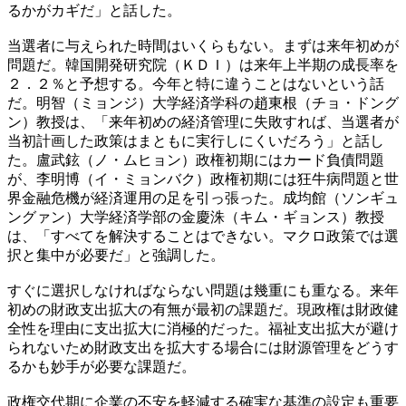
るかがカギだ」と話した。
当選者に与えられた時間はいくらもない。まずは来年初めが
問題だ。韓国開発研究院（ＫＤＩ）は来年上半期の成長率を
２．２％と予想する。今年と特に違うことはないという話
だ。明智（ミョンジ）大学経済学科の趙東根（チョ・ドング
ン）教授は、「来年初めの経済管理に失敗すれば、当選者が
当初計画した政策はまともに実行しにくいだろう」と話し
た。盧武鉉（ノ・ムヒョン）政権初期にはカード負債問題
が、李明博（イ・ミョンバク）政権初期には狂牛病問題と世
界金融危機が経済運用の足を引っ張った。成均館（ソンギュ
ングァン）大学経済学部の金慶洙（キム・ギョンス）教授
は、「すべてを解決することはできない。マクロ政策では選
択と集中が必要だ」と強調した。
すぐに選択しなければならない問題は幾重にも重なる。来年
初めの財政支出拡大の有無が最初の課題だ。現政権は財政健
全性を理由に支出拡大に消極的だった。福祉支出拡大が避け
られないため財政支出を拡大する場合には財源管理をどうす
るかも妙手が必要な課題だ。
政権交代期に企業の不安を軽減する確実な基準の設定も重要