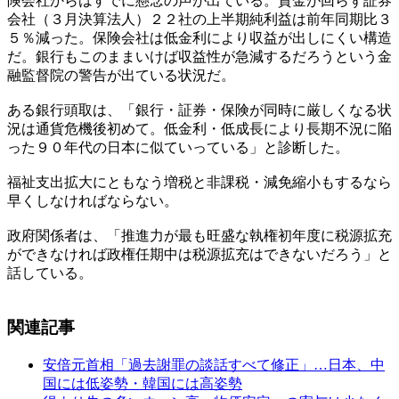
険会社からはすでに懸念の声が出ている。資金が回らず証券
会社（３月決算法人）２２社の上半期純利益は前年同期比３
５％減った。保険会社は低金利により収益が出しにくい構造
だ。銀行もこのままいけば収益性が急減するだろうという金
融監督院の警告が出ている状況だ。
ある銀行頭取は、「銀行・証券・保険が同時に厳しくなる状
況は通貨危機後初めて。低金利・低成長により長期不況に陥
った９０年代の日本に似ていっている」と診断した。
福祉支出拡大にともなう増税と非課税・減免縮小もするなら
早くしなければならない。
政府関係者は、「推進力が最も旺盛な執権初年度に税源拡充
ができなければ政権任期中は税源拡充はできないだろう」と
話している。
関連記事
安倍元首相「過去謝罪の談話すべて修正」…日本、中
国には低姿勢・韓国には高姿勢