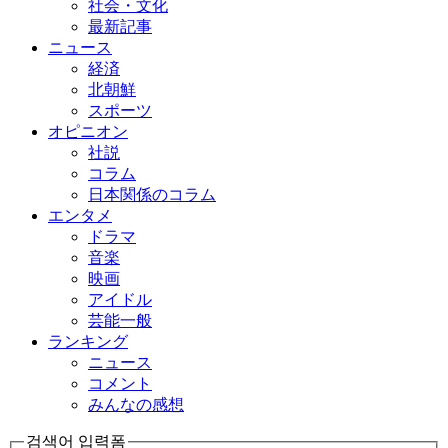
社会・文化
最新記事
ニュース
経済
北朝鮮
スポーツ
オピニオン
社説
コラム
日本関係のコラム
エンタメ
ドラマ
音楽
映画
アイドル
芸能一般
ランキング
ニュース
コメント
みんなの感想
검색어 입력폼