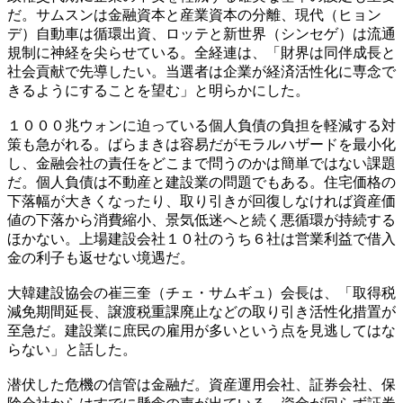
だ。サムスンは金融資本と産業資本の分離、現代（ヒョン
デ）自動車は循環出資、ロッテと新世界（シンセゲ）は流通
規制に神経を尖らせている。全経連は、「財界は同伴成長と
社会貢献で先導したい。当選者は企業が経済活性化に専念で
きるようにすることを望む」と明らかにした。
１０００兆ウォンに迫っている個人負債の負担を軽減する対
策も急がれる。ばらまきは容易だがモラルハザードを最小化
し、金融会社の責任をどこまで問うのかは簡単ではない課題
だ。個人負債は不動産と建設業の問題でもある。住宅価格の
下落幅が大きくなったり、取り引きが回復しなければ資産価
値の下落から消費縮小、景気低迷へと続く悪循環が持続する
ほかない。上場建設会社１０社のうち６社は営業利益で借入
金の利子も返せない境遇だ。
大韓建設協会の崔三奎（チェ・サムギュ）会長は、「取得税
減免期間延長、譲渡税重課廃止などの取り引き活性化措置が
至急だ。建設業に庶民の雇用が多いという点を見逃してはな
らない」と話した。
潜伏した危機の信管は金融だ。資産運用会社、証券会社、保