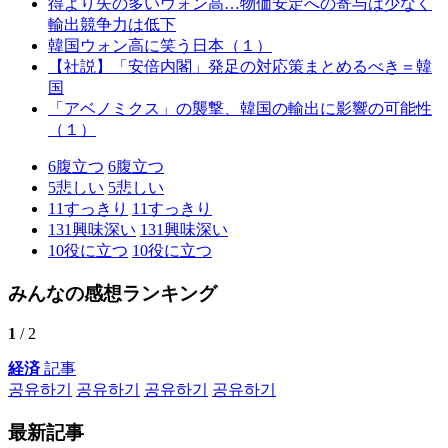
得より失の多いウォン高…物価安定への寄与は少なく
輸出競争力は低下
韓国ウォン高に笑う日本（１）
【社説】「安倍内閣」発足の対応策まとめるべき＝韓
国
「アベノミクス」の襲撃、韓国の輸出に影響の可能性
（１）
6
腹立つ
6
腹立つ
5
悲しい
5
悲しい
11
すっきり
11
すっきり
131
興味深い
131
興味深い
10
役に立つ
10
役に立つ
みんなの感想ランキング
1
/ 2
経済
記事
공유하기
공유하기
공유하기
공유하기
最新記事