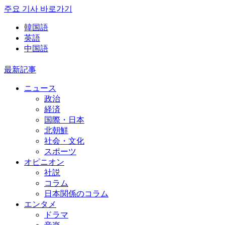
주요 기사 바로가기
韓国語
英語
中国語
最新記事
ニュース
政治
経済
国際・日本
北朝鮮
社会・文化
スポーツ
オピニオン
社説
コラム
日本関係のコラム
エンタメ
ドラマ