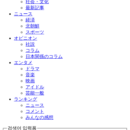
社会・文化
最新記事
ニュース
経済
北朝鮮
スポーツ
オピニオン
社説
コラム
日本関係のコラム
エンタメ
ドラマ
音楽
映画
アイドル
芸能一般
ランキング
ニュース
コメント
みんなの感想
검색어 입력폼