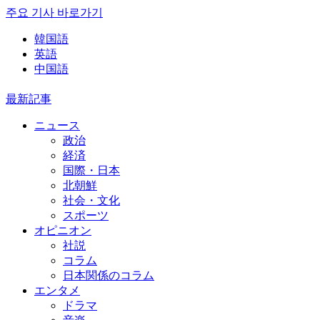
주요 기사 바로가기
韓国語
英語
中国語
最新記事
ニュース
政治
経済
国際・日本
北朝鮮
社会・文化
スポーツ
オピニオン
社説
コラム
日本関係のコラム
エンタメ
ドラマ