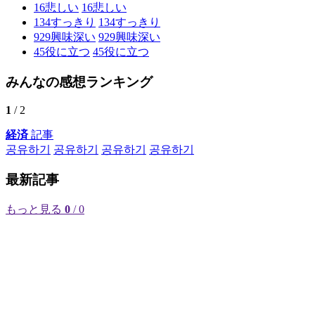
16
悲しい
16
悲しい
134
すっきり
134
すっきり
929
興味深い
929
興味深い
45
役に立つ
45
役に立つ
みんなの感想ランキング
1
/ 2
経済
記事
공유하기
공유하기
공유하기
공유하기
最新記事
もっと見る
0
/ 0