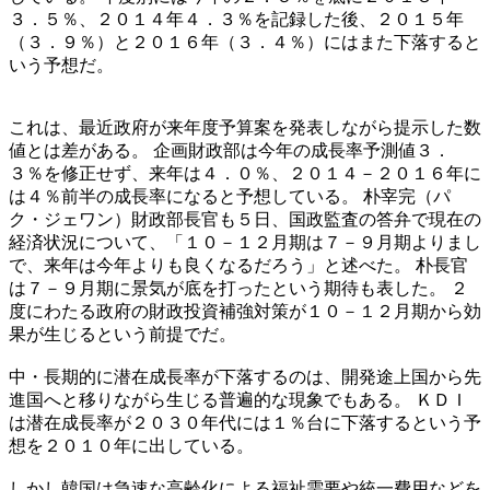
３．５％、２０１４年４．３％を記録した後、２０１５年
（３．９％）と２０１６年（３．４％）にはまた下落すると
いう予想だ。
これは、最近政府が来年度予算案を発表しながら提示した数
値とは差がある。 企画財政部は今年の成長率予測値３．
３％を修正せず、来年は４．０％、２０１４－２０１６年に
は４％前半の成長率になると予想している。 朴宰完（パ
ク・ジェワン）財政部長官も５日、国政監査の答弁で現在の
経済状況について、「１０－１２月期は７－９月期よりまし
で、来年は今年よりも良くなるだろう」と述べた。 朴長官
は７－９月期に景気が底を打ったという期待も表した。 ２
度にわたる政府の財政投資補強対策が１０－１２月期から効
果が生じるという前提でだ。
中・長期的に潜在成長率が下落するのは、開発途上国から先
進国へと移りながら生じる普遍的な現象でもある。 ＫＤＩ
は潜在成長率が２０３０年代には１％台に下落するという予
想を２０１０年に出している。
しかし韓国は急速な高齢化による福祉需要や統一費用などを