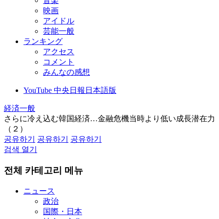
音楽
映画
アイドル
芸能一般
ランキング
アクセス
コメント
みんなの感想
YouTube 中央日報日本語版
経済一般
さらに冷え込む韓国経済…金融危機当時より低い成長潜在力
（２）
공유하기
공유하기
공유하기
검색 열기
전체 카테고리 메뉴
ニュース
政治
国際・日本