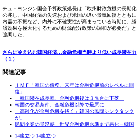
チュ・ヨンジン国会予算政策処長は「欧州財政危機の長期化
の兆し、中国経済の失速および米国の遅い景気回復とともに
内需の不振など、内外に不確実性が高まっている時期に、経
済効果を極大化するための財源配分政策の調和が必要だ」と
強調した。
さらに冷え込む韓国経済…金融危機当時より低い成長潜在力
（１）
関連記事
ＩＭＦ「韓国の債務、来年は金融危機前のレベルに回
復」
「韓国潜在成長率、金融危機後は３％台に下落」
韓国の交易条件、金融危機以降で最悪に
「高齢化が金融危機を招く」韓国の民間シンクタンク
が...
民間企業の景況感 世界金融危機水準まで悪化＝韓国
14
腹立つ
14
腹立つ