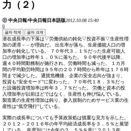
力（２）
ⓒ 中央日報/中央日報日本語版
2012.10.08 15:40
0
글자 작게
글자 크게
潜在成長率の下落は▽労働供給の鈍化▽投資不振▽生産性増
加の遅滞－－が理由だ。 出生率が落ち、生産価能人口の増
加率が鈍化している。 ７０年代３．１％だった生産可能人
口の増加率は昨年１．０％に落ちた。 ９０年代後半以降、
週４０時間勤務制が施行され、労働時間も減った。 １カ月
間の平均勤労時間は９５年の２０７時間から昨年は１７６時
間まで減少した。 通貨危機後、企業の安全志向が強まり、
投資も“安全モード”に変わった。 ７０年代１８．３％だっ
た設備投資増加率は昨年３．７％だった。 労働と資本の投
入増加率が以前ほどではなく、生産性も伸び悩んでいる。
製造業の生産性増加は鈍り、参入規制のためサービス業の生
産性は“低空飛行”している。
実際の成長率についても予算政策処は慎重な見方を示した。
２０１２－２０１６年の年平均経済成長率を３．５％と展望
している。 年度別には今年の２．５％を底に２０１３年