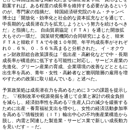
勘案すれば、ある程度の成長率を維持する必要があるという
のが、専門家の指摘だ。 韓国経済研究院のキム・チャンベ
博士は「開放化・効率化と社会的な資本拡充などを通じて、
中長期的な成長潜在力を拡充しようという努力を続けるべき
だ」と指摘した。 自由貿易協定（ＦＴＡ）を通じた開放拡
大もその一環だ。 国策研究機関の合同研究によると、韓米
ＦＴＡと韓欧ＦＴＡで今後１０年間、年平均成長率がそれぞ
れ０．６％、０．５６％高まると分析された。 イ・オクウ
ォン財政部総合政策課長は「低出産・高齢化などで中・長期
成長率が構造的に低下する可能性に対応し、サービス産業の
先進化、グリーン産業の育成、企業環境の改善などとともに
出生率を高め、青年・女性・高齢者など脆弱階層の雇用を増
やすための政策に取り組んでいる」と述べた。
予算政策処は成長潜在力を高めるために３つの課題を提示し
た。 ▽税制改革や税源発掘を通じて企業と家計の税金負担
を減らし、経済効率性を高める▽生産人口の減少を緩衝する
ために出産・養育福祉支出を増やし、女性の経済活動参加率
を高める▽情報技術（ＩＴ）輸出中心の不均衡産業構造から
脱し、内需と関連した製造業・サービス業で新しい成長動力
を見いだす－－だ。