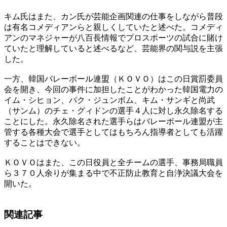
キム氏はまた、カン氏が芸能企画関連の仕事をしながら普段
は有名コメディアンらと親しくしていたと述べた。コメディ
アンのマネジャーが八百長情報でプロスポーツの試合に賭け
ていたと理解していると述べるなど、芸能界の関与説を主張
した。
一方、韓国バレーボール連盟（ＫＯＶＯ）はこの日賞罰委員
会を開き、今回の事件に加担したことがわかった韓国電力の
イム・シヒョン、パク・ジュンボム、キム・サンギと尚武
（サンム）のチェ・グィドンの選手４人に対し永久除名する
ことにした。永久除名された選手らはバレーボール連盟が主
管する各種大会で選手としてはもちろん指導者としても活躍
することはできない。
ＫＯＶＯはまた、この日役員と全チームの選手、事務局職員
ら３７０人余りが集まる中で不正防止教育と自浄決議大会を
開いた。
関連記事