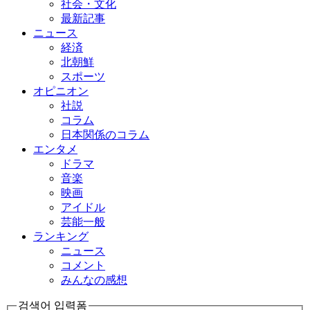
社会・文化
最新記事
ニュース
経済
北朝鮮
スポーツ
オピニオン
社説
コラム
日本関係のコラム
エンタメ
ドラマ
音楽
映画
アイドル
芸能一般
ランキング
ニュース
コメント
みんなの感想
검색어 입력폼