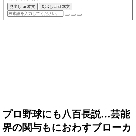
見出し or 本文
見出し and 本文
プロ野球にも八百長説…芸能
界の関与もにおわすブローカ