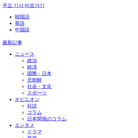
주요 기사 바로가기
韓国語
英語
中国語
最新記事
ニュース
政治
経済
国際・日本
北朝鮮
社会・文化
スポーツ
オピニオン
社説
コラム
日本関係のコラム
エンタメ
ドラマ