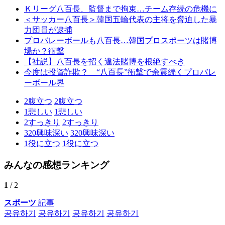
Ｋリーグ八百長、監督まで拘束…チーム存続の危機に
＜サッカー八百長＞韓国五輪代表の主将を脅迫した暴
力団員が逮捕
プロバレーボールも八百長…韓国プロスポーツは賭博
場か？衝撃
【社説】八百長を招く違法賭博を根絶すべき
今度は投資詐欺？ “八百長”衝撃で余震続くプロバレ
ーボール界
2
腹立つ
2
腹立つ
1
悲しい
1
悲しい
2
すっきり
2
すっきり
320
興味深い
320
興味深い
1
役に立つ
1
役に立つ
みんなの感想ランキング
1
/ 2
スポーツ
記事
공유하기
공유하기
공유하기
공유하기