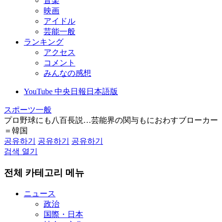
音楽
映画
アイドル
芸能一般
ランキング
アクセス
コメント
みんなの感想
YouTube 中央日報日本語版
スポーツ一般
プロ野球にも八百長説…芸能界の関与もにおわすブローカー
＝韓国
공유하기
공유하기
공유하기
검색 열기
전체 카테고리 메뉴
ニュース
政治
国際・日本