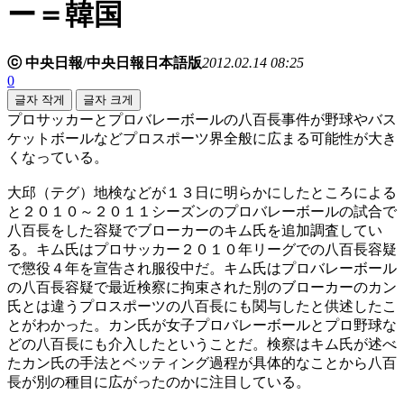
ー＝韓国
ⓒ 中央日報/中央日報日本語版
2012.02.14 08:25
0
글자 작게
글자 크게
プロサッカーとプロバレーボールの八百長事件が野球やバス
ケットボールなどプロスポーツ界全般に広まる可能性が大き
くなっている。
大邱（テグ）地検などが１３日に明らかにしたところによる
と２０１０～２０１１シーズンのプロバレーボールの試合で
八百長をした容疑でブローカーのキム氏を追加調査してい
る。キム氏はプロサッカー２０１０年リーグでの八百長容疑
で懲役４年を宣告され服役中だ。キム氏はプロバレーボール
の八百長容疑で最近検察に拘束された別のブローカーのカン
氏とは違うプロスポーツの八百長にも関与したと供述したこ
とがわかった。カン氏が女子プロバレーボールとプロ野球な
どの八百長にも介入したということだ。検察はキム氏が述べ
たカン氏の手法とベッティング過程が具体的なことから八百
長が別の種目に広がったのかに注目している。