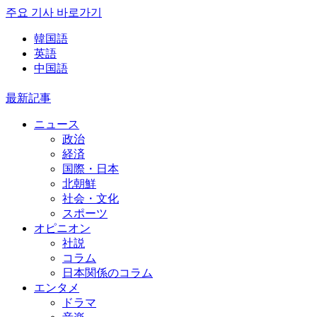
주요 기사 바로가기
韓国語
英語
中国語
最新記事
ニュース
政治
経済
国際・日本
北朝鮮
社会・文化
スポーツ
オピニオン
社説
コラム
日本関係のコラム
エンタメ
ドラマ