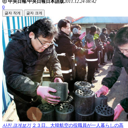
ⓒ 中央日報/中央日報日本語版
2011.12.24 08:42
0
글자 작게
글자 크게
사진 크게보기
２３日、大韓航空の役職員が一人暮らしの高