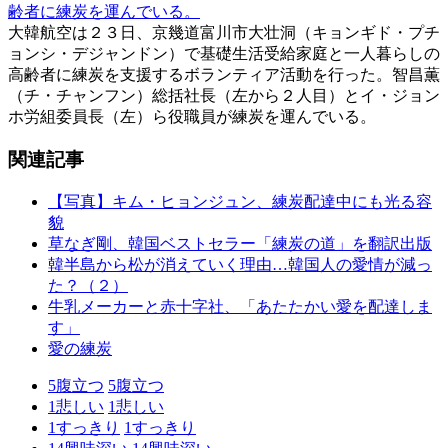
齢者に練炭を運んでいる。
大韓航空は２３日、京幾道富川市大壮洞（キョンギド・プチ
ョンシ・デジャンドン）で基礎生活受給家庭と一人暮らしの
高齢者に練炭を支援するボランティア活動を行った。智昌薫
（チ・チャンフン）総括社長（左から２人目）とイ・ジョン
ホ労組委員長（左）ら役職員が練炭を運んでいる。
関連記事
【写真】キム・ヒョンジュン、練炭配達中にも光る容
貌
草なぎ剛、韓国ベストセラー「練炭の道」を翻訳出版
韓半島から松が消えていく理由…韓国人の愛情が減っ
た？（２）
牛乳メーカーと赤十字社、「あたたかい愛を配達しま
す」
愛の練炭
5
腹立つ
5
腹立つ
1
悲しい
1
悲しい
1
すっきり
1
すっきり