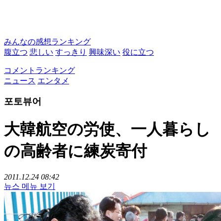
みんなの感想ランキング
腹立つ
悲しい
すっきり
興味深い
役に立つ
コメントランキング
ニュース
エンタメ
포토뷰어
大韓航空の労使、一人暮らし
の高齢者に練炭寄付
2011.12.24 08:42
뉴스 메뉴 보기