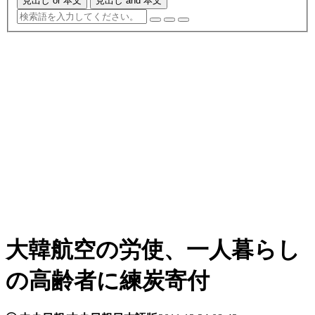
見出し or 本文
見出し and 本文
大韓航空の労使、一人暮らし
の高齢者に練炭寄付