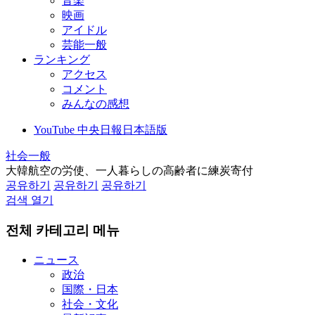
音楽
映画
アイドル
芸能一般
ランキング
アクセス
コメント
みんなの感想
YouTube 中央日報日本語版
社会一般
大韓航空の労使、一人暮らしの高齢者に練炭寄付
공유하기
공유하기
공유하기
검색 열기
전체 카테고리 메뉴
ニュース
政治
国際・日本
社会・文化