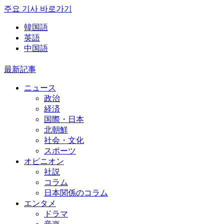
주요 기사 바로가기
韓国語
英語
中国語
最新記事
ニュース
政治
経済
国際・日本
北朝鮮
社会・文化
スポーツ
オピニオン
社説
コラム
日本関係のコラム
エンタメ
ドラマ