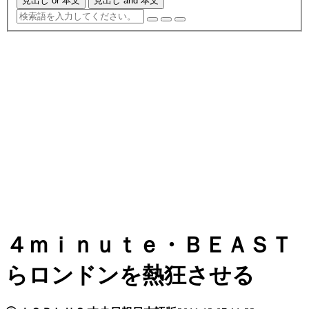
見出し or 本文
見出し and 本文
４ｍｉｎｕｔｅ・ＢＥＡＳＴ
らロンドンを熱狂させる