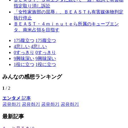
指定取り消し訴訟
「女性家族部の屈辱」、ＢＥＡＳＴも有害媒体物判定
執行停止
ＢＥＡＳＴ・４ｍｉｎｕｔｅら所属のキューブエン
タ、南米占領を目指す
175
腹立つ
175
腹立つ
4
悲しい
4
悲しい
0
すっきり
0
すっきり
9
興味深い
9
興味深い
1
役に立つ
1
役に立つ
みんなの感想ランキング
1
/ 2
エンタメ
記事
공유하기
공유하기
공유하기
공유하기
最新記事