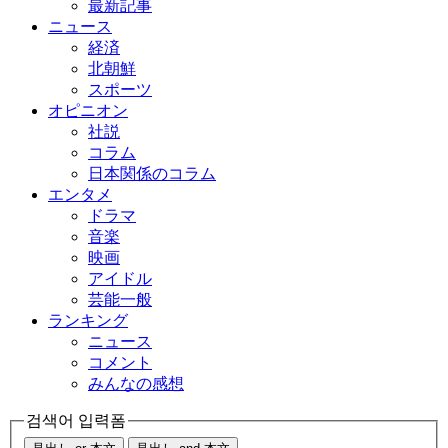
最新記事
ニュース
経済
北朝鮮
スポーツ
オピニオン
社説
コラム
日本関係のコラム
エンタメ
ドラマ
音楽
映画
アイドル
芸能一般
ランキング
ニュース
コメント
みんなの感想
검색어 입력폼