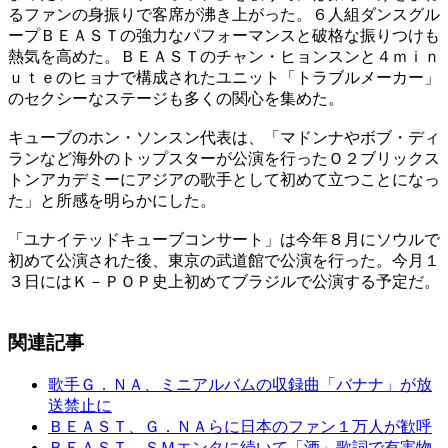
るファンの身振りで客席が沸き上がった。６人組ダンスグル
ープＢＥＡＳＴの強力なパフォーマンスと破格な振りつけも
熱気を高めた。ＢＥＡＳＴのチャン・ヒョンスンと４ｍｉｎ
ｕｔｅのヒョナで構成されたユニット「トラブルメーカー」
のセクシーなステージも多くの関心を集めた。
キューブのホン・ソンスン代表は、「マドンナやボブ・ディ
ランなど海外のトップスターが公演を行ったＯ２ブリックス
トンアカデミーにアジアの歌手として初めて立つことになっ
た」と所感を明らかにした。
「ユナイテッドキューブコンサート」は今年８月にソウルで
初めて公演された後、東京の武道館で公演を行った。今月１
３日にはＫ－ＰＯＰ史上初めてブラジルで公演する予定だ。
関連記事
歌手Ｇ．ＮＡ、ミニアルバムの収録曲「バナナ」が放
送禁止に
ＢＥＡＳＴ、Ｇ．ＮＡらに日本のファン１万人が歓呼
ＢＥＡＳＴ、ＳＭエンタに続いて「酒」歌詞で有害物