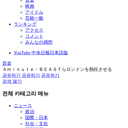
音楽
映画
アイドル
芸能一般
ランキング
アクセス
コメント
みんなの感想
YouTube 中央日報日本語版
音楽
４ｍｉｎｕｔｅ・ＢＥＡＳＴらロンドンを熱狂させる
공유하기
공유하기
공유하기
검색 열기
전체 카테고리 메뉴
ニュース
政治
国際・日本
社会・文化