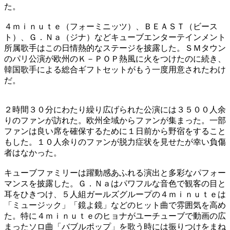
た。
４ｍｉｎｕｔｅ（フォーミニッツ）、ＢＥＡＳＴ（ビース
ト）、Ｇ．Ｎａ（ジナ）などキューブエンターテインメント
所属歌手はこの日情熱的なステージを披露した。ＳＭタウン
のパリ公演が欧州のＫ－ＰＯＰ熱風に火をつけたのに続き、
韓国歌手による総合ギフトセットがもう一度用意されたわけ
だ。
２時間３０分にわたり繰り広げられた公演には３５００人余
りのファンが訪れた。欧州全域からファンが集まった。一部
ファンは良い席を確保するために１日前から野宿をすること
もした。１０人余りのファンが脱力症状を見せたが幸い負傷
者はなかった。
キューブファミリーは躍動感あふれる演出と多彩なパフォー
マンスを披露した。Ｇ．Ｎａはパワフルな音色で観客の目と
耳をひきつけ、５人組ガールズグループの４ｍｉｎｕｔｅは
「ミュージック」「鏡よ鏡」などのヒット曲で雰囲気を高め
た。特に４ｍｉｎｕｔｅのヒョナがユーチューブで動画の広
まったソロ曲「バブルポップ」を歌う時には振りつけをまね