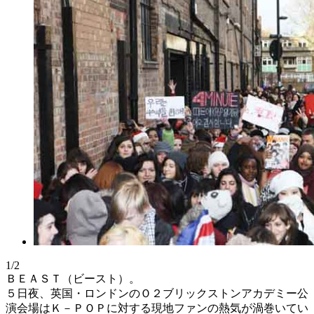
1/2
ＢＥＡＳＴ（ビースト）。
５日夜、英国・ロンドンのＯ２ブリックストンアカデミー公
演会場はＫ－ＰＯＰに対する現地ファンの熱気が渦巻いてい