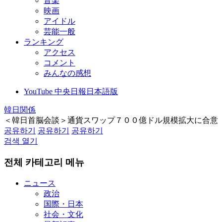
音楽
映画
アイドル
芸能一般
ランキング
アクセス
コメント
みんなの感想
YouTube 中央日報日本語版
韓日関係
＜韓日首脳会談＞通貨スワップ７００億ドル規模拡大に合意
공유하기
공유하기
공유하기
검색 열기
전체 카테고리 메뉴
ニュース
政治
国際・日本
社会・文化