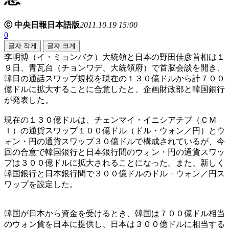
ⓒ 中央日報日本語版
2011.10.19 15:00
0
글자 작게
글자 크게
李明博（イ・ミョンバク）大統領と日本の野田佳彦首相は１
９日、青瓦台（チョンワデ、大統領府）で首脳会談を開き、
韓日の通話スワップ規模を現在の１３０億ドルから計７００
億ドルに拡大することに合意したと、企画財政部と韓国銀行
が発表した。
現在の１３０億ドルは、チェンマイ・イニシアチブ（ＣＭ
Ｉ）の通貨スワップ１００億ドル（ドル・ウォン／円）とウ
ォン・円の通貨スワップ３０億ドルで構成されているが、今
回の合意で韓国銀行と日本銀行間のウォン・円の通貨スワッ
プは３００億ドルに拡大されることになった。また、新しく
韓国銀行と日本銀行間で３００億ドルのドル－ウォン／円ス
ワップを設定した。
韓国が日本から資金を受けるとき、韓国は７００億ドル相当
のウォン貨を日本に提供し、日本は３００億ドルに相当する