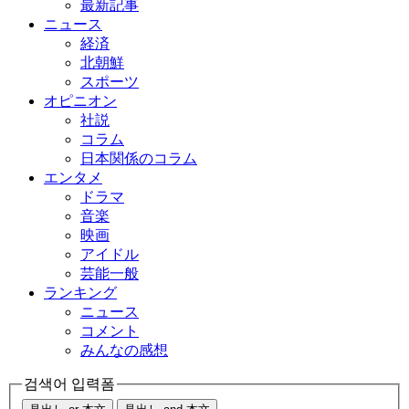
最新記事
ニュース
経済
北朝鮮
スポーツ
オピニオン
社説
コラム
日本関係のコラム
エンタメ
ドラマ
音楽
映画
アイドル
芸能一般
ランキング
ニュース
コメント
みんなの感想
검색어 입력폼