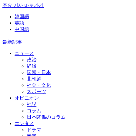
주요 기사 바로가기
韓国語
英語
中国語
最新記事
ニュース
政治
経済
国際・日本
北朝鮮
社会・文化
スポーツ
オピニオン
社説
コラム
日本関係のコラム
エンタメ
ドラマ