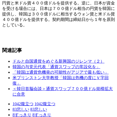
円貨と米ドル貨４００億ドルを提供する。逆に、日本が資金
を受ける場合には、日本は７００億ドル相当の円貨を韓国に
提供し、韓国は３００億ドルに相当するウォン貨と米ドル貨
４００億ドルを提供する。契約期間は締結日から１年を原則
としている。
関連記事
ドルと自国通貨をめぐる新興国のジレンマ（２）
韓国の与党元代表「通貨スワップの常設化を」
「韓国は通貨危機発の可能性がアジアで最も低い」
米プリンストン大学教授「韓国は危機の度にＶ字回
復」
＜韓日首脳会談＞通貨スワップ７００億ドル規模拡大
に合意
1042
腹立つ
1042
腹立つ
83
悲しい
83
悲しい
8
すっきり
8
すっきり