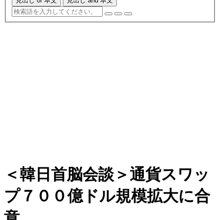
見出し or 本文
見出し and 本文
＜韓日首脳会談＞通貨スワッ
プ７００億ドル規模拡大に合
意