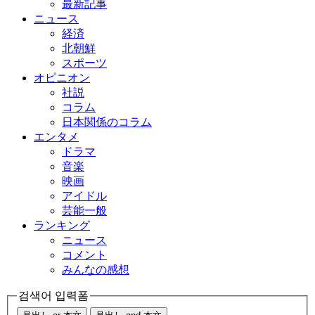
最新記事
ニュース
経済
北朝鮮
スポーツ
オピニオン
社説
コラム
日本関係のコラム
エンタメ
ドラマ
音楽
映画
アイドル
芸能一般
ランキング
ニュース
コメント
みんなの感想
검색어 입력폼