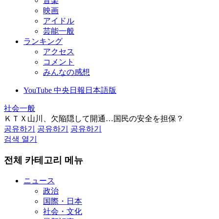
音楽
映画
アイドル
芸能一般
ランキング
アクセス
コメント
みんなの感想
YouTube 中央日報日本語版
社会一般
ＫＴＸ山川、欠陥隠して開通…国民の安全を担保？
공유하기
공유하기
공유하기
검색 열기
전체 카테고리 메뉴
ニュース
政治
国際・日本
社会・文化