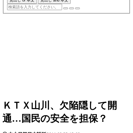
見出し or 本文
見出し and 本文
ＫＴＸ山川、欠陥隠して開
通…国民の安全を担保？