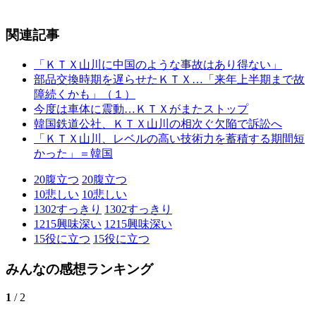
関連記事
「ＫＴＸ山川に中国のような事故はあり得ない」
部品交換時期を遅らせたＫＴＸ…「来年上半期まで故
障続くかも」（１）
今度は車体に震動…ＫＴＸがまたストップ
韓国鉄道公社、ＫＴＸ山川の相次ぐ欠陥で訴訟へ
「ＫＴＸ山川、レベルの高い技術力を蓄積する期間短
かった」＝韓国
20
腹立つ
20
腹立つ
10
悲しい
10
悲しい
1302
すっきり
1302
すっきり
1215
興味深い
1215
興味深い
15
役に立つ
15
役に立つ
みんなの感想ランキング
1
/ 2