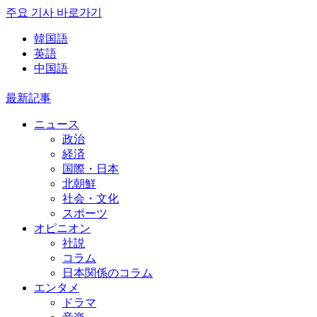
주요 기사 바로가기
韓国語
英語
中国語
最新記事
ニュース
政治
経済
国際・日本
北朝鮮
社会・文化
スポーツ
オピニオン
社説
コラム
日本関係のコラム
エンタメ
ドラマ