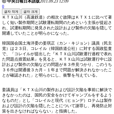
ⓒ 中央日報日本語版
2011.09.23 12:09
0
글자 작게
글자 크게
ＫＴＸ山川（高速鉄道）の相次ぐ故障はＫＴＸ１に比べて著
しく短い製作期間と試験運転期間のためという主張が提起さ
れ、試運転期間に発見された設計および製作の欠陥を隠して
開通していたことが明らかになった。
韓国国会国土海洋委の姜琪正（カン・キジョン）議員（民主
党）は２３日、コレイル（韓国鉄道公社）に対する国政監査
で、「コレイルが提出した『ＫＴＸ山川試験運行過程で表れ
た問題点措置結果』を見ると、ＫＴＸ山川は試験運行中に設
計および製作の欠陥などの問題が８３件見つかり、このうち
３６件は開通後３カ月－１年まで問題が解決されなかったこ
とが確認された」と明らかにし、衝撃を与えている。
姜議員は「ＫＴＸ山川の製作および設計欠陥を事前に解決で
きなかったのは、国民の安全をかけてギャンブルをするよう
なものだ」とし「コレイルと現代（ヒョンデ）ロテムは製作
および設計の欠陥を隠したことについて謝罪し、再発防止対
策を出さなければならない」と指摘した。