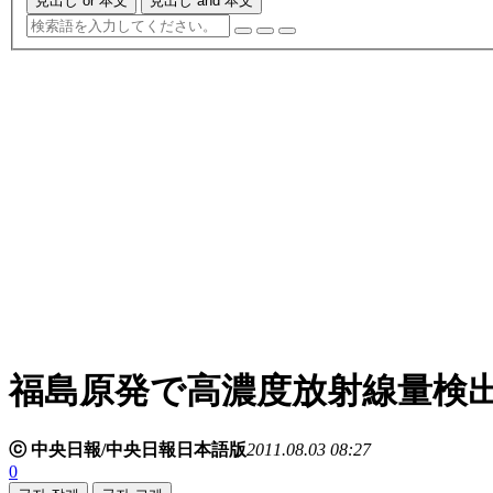
見出し or 本文
見出し and 本文
福島原発で高濃度放射線量検
ⓒ 中央日報/中央日報日本語版
2011.08.03 08:27
0