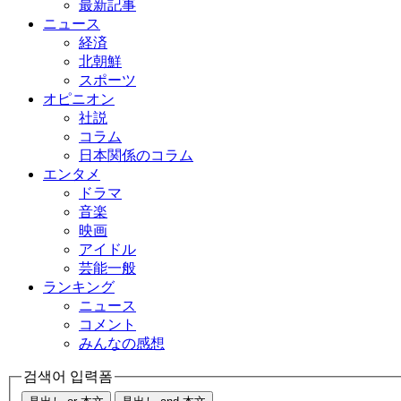
最新記事
ニュース
経済
北朝鮮
スポーツ
オピニオン
社説
コラム
日本関係のコラム
エンタメ
ドラマ
音楽
映画
アイドル
芸能一般
ランキング
ニュース
コメント
みんなの感想
검색어 입력폼