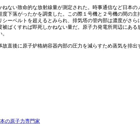
かねない致命的な放射線量が測定された。時事通信など日本の
程度下落がったかを調査した。この際１号機と２号機の間の主
リシーベルトを超えるとみられ、排気塔の管内部は濃度がさら
度被ばくすれば即死しかねない量だ。原子力発電所周辺にある
い。
事故直後に原子炉格納容器内部の圧力を減らすため蒸気を排出
本の原子力専門家