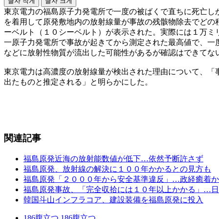
글자 작게
글자 크게
東京電力の福島原子力発電所で一度の被ばくで直ちに死亡し
を着用して原発敷地内の放射線量が事故の残骸物除去でどの
ーベルト（１０シーベルト）が表示された。実際には１万ミ
一原子力発電所で事故が起きてから測定された最高値で、一
などに放射性物質が流出した可能性があるが確認はできてな
東京電力は高濃度の放射線量が検出された理由について、「
出たものと推定される」と明らかにした。
関連記事
福島原発近海の放射能数値が低下…依然予断許さず
福島原発、放射線の解決に１００年かかるとの見方も
福島原発「２０００年から安全基準違反」…政経癒着か
福島原発事故、「完全収拾には１０年以上かかる」…日
韓国斗山インフラコア、建設装備を福島原発に投入
186
腹立つ
186
腹立つ