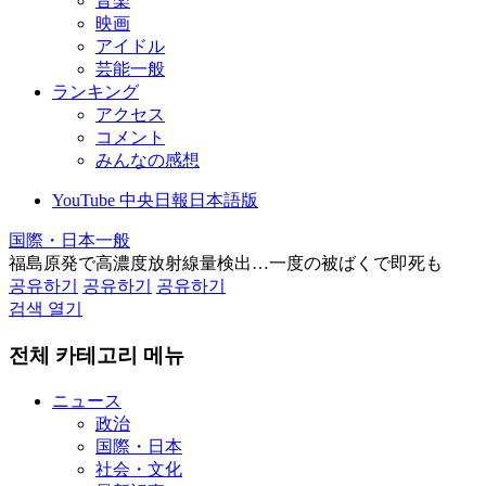
音楽
映画
アイドル
芸能一般
ランキング
アクセス
コメント
みんなの感想
YouTube 中央日報日本語版
国際・日本一般
福島原発で高濃度放射線量検出…一度の被ばくで即死も
공유하기
공유하기
공유하기
검색 열기
전체 카테고리 메뉴
ニュース
政治
国際・日本
社会・文化