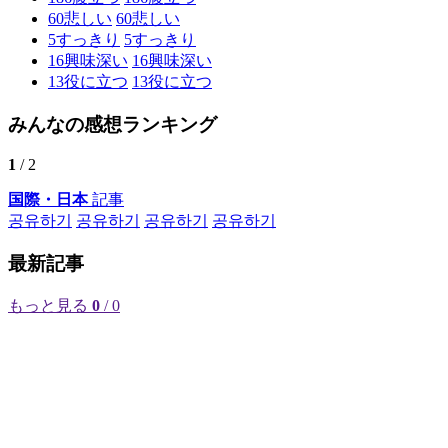
60
悲しい
60
悲しい
5
すっきり
5
すっきり
16
興味深い
16
興味深い
13
役に立つ
13
役に立つ
みんなの感想ランキング
1
/ 2
国際・日本
記事
공유하기
공유하기
공유하기
공유하기
最新記事
もっと見る
0
/ 0