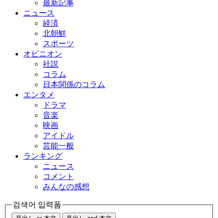
最新記事
ニュース
経済
北朝鮮
スポーツ
オピニオン
社説
コラム
日本関係のコラム
エンタメ
ドラマ
音楽
映画
アイドル
芸能一般
ランキング
ニュース
コメント
みんなの感想
검색어 입력폼