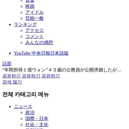
音楽
映画
アイドル
芸能一般
ランキング
アクセス
コメント
みんなの感想
YouTube 中央日報日本語版
話題
“年間所得１億ウォン”４３歳の公務員が公開求婚したが…
공유하기
공유하기
공유하기
검색 열기
전체 카테고리 메뉴
ニュース
政治
国際・日本
社会・文化