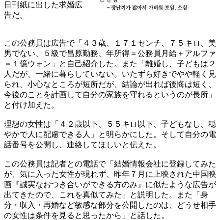
日刊紙に出した求婚広
告だ。
この公務員は広告で「４３歳、１７１センチ、７５キロ、美
男でない、５級で昌原勤務、年所得＝公務員月給＋アルファ
＝１億ウォン」と自己紹介した。また「離婚し、子どもは２
人だが、一緒に暮らしていない。いたずら好きでやや軽く見
られ、小心なところが短所だが、結論が出れば後悔は短く、
今後のことを計画して自分の家族を守れるというのが長所」
と付け加えた。
理想の女性は「４２歳以下、５５キロ以下、子どもなし、穏
やかで人に配慮できる人」と明らかにした。そして自分の電
話番号を公開し、連絡してほしいと伝えた。
この公務員は記者との電話で「結婚情報会社に登録してみた
が、気に入った女性が現れず、昨年７月に上映された中国映
画『誠実なおつき合いができる方のみ』に似たような広告が
出てきたので、これを真似てみた」と説明した。また「身
分・収入・再婚など敏感な部分を公開したのは、どうせ相手
の女性は条件を見ると思ったから」と話した。