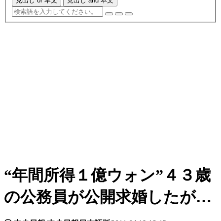
見出し or 本文
見出し and 本文
“年間所得１億ウォン”４３歳
の公務員が公開求婚したが…