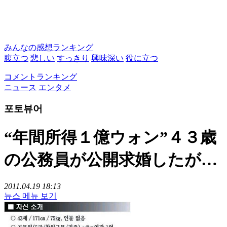
みんなの感想ランキング
腹立つ
悲しい
すっきり
興味深い
役に立つ
コメントランキング
ニュース
エンタメ
포토뷰어
“年間所得１億ウォン”４３歳
の公務員が公開求婚したが…
2011.04.19 18:13
뉴스 메뉴 보기