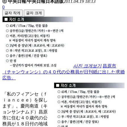
ⓒ 中央日報/中央日報日本語版
2011.04.19 18:13
0
글자 작게
글자 크게
사진 크게보기
昌原市
（チャンウォンシ）の４０代の公務員が日刊紙に出した求婚
広告。
「私のフィアンセ（ｆ
ｉａｎｃｅｅ）を探し
ます」。慶尚南道（キ
ョンサンナムド）昌原
市に住む４０歳代の公
務員が１８日付の地域