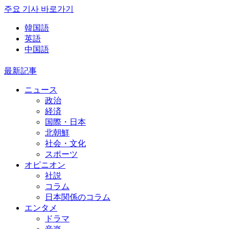
주요 기사 바로가기
韓国語
英語
中国語
最新記事
ニュース
政治
経済
国際・日本
北朝鮮
社会・文化
スポーツ
オピニオン
社説
コラム
日本関係のコラム
エンタメ
ドラマ