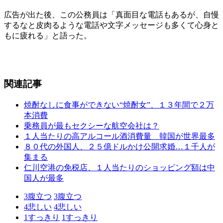
広告が出た後、この公務員は「真面目な電話もあるが、自慢
するなと皮肉るような電話や文字メッセージも多くて心身と
もに疲れる」と語った。
関連記事
焼酎なしに食事ができない“焼酎女”、１３年間で２万
本消費
乗務員が最もセクシーな航空会社は？
１人当たりの高アルコール酒消費量 韓国が世界最多
８０代の外国人、２５億ドルかけ公開求婚…１千人が
集まる
仁川空港の免税店、１人当たりのショッピング額は中
国人が最多
3
腹立つ
3
腹立つ
4
悲しい
4
悲しい
1
すっきり
1
すっきり