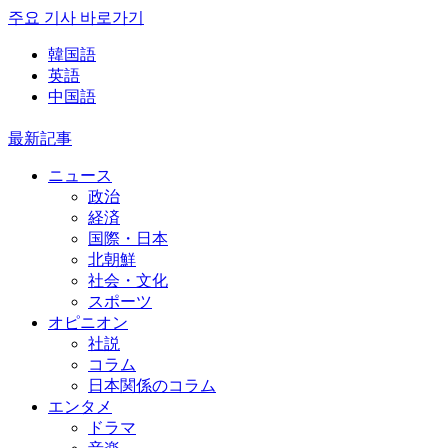
주요 기사 바로가기
韓国語
英語
中国語
最新記事
ニュース
政治
経済
国際・日本
北朝鮮
社会・文化
スポーツ
オピニオン
社説
コラム
日本関係のコラム
エンタメ
ドラマ