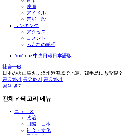
音楽
映画
アイドル
芸能一般
ランキング
アクセス
コメント
みんなの感想
YouTube 中央日報日本語版
社会一般
日本の火山噴火…済州道海域で地震、韓半島にも影響？
공유하기
공유하기
공유하기
검색 열기
전체 카테고리 메뉴
ニュース
政治
国際・日本
社会・文化