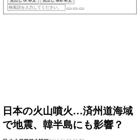
見出し or 本文
見出し and 本文
日本の火山噴火…済州道海域
で地震、韓半島にも影響？