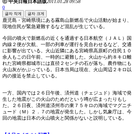
ⓒ 中央日報日本語版
2011.01.28 09:58
0
글자 작게
글자 크게
鹿児島・宮崎県境にある霧島山新燃岳で火山活動が始まり、
現地住民が緊急避難するなど混乱が生じている。
今回の噴火で新燃岳の近くを通過する日本航空（ＪＡＬ）国
内線２便が欠航、一部の列車が運行を見合わせるなど、交通
に影響が出ている。火山近隣にある宮崎県高原町の住民１０
余人もこの日午前、一時的に避難した。火山から約８キロ離
れた宮崎県都城市には直径２センチの石が落ち、農作物にも
火山灰がかぶっている。日本当局は現在、火山周辺２キロ以
内の接近を禁止している。
一方、国内では２６日午後、済州道（チェジュド）海域で発
生した地震がこの火山のためだという噂が広まったりもし
た。２６日夜、済州道済州市の東７５キロの海域でマグニチ
ュード（Ｍ）２．７の地震が発生した。しかし気象庁は、今
回の地震は日本の火山噴火と関係がないと説明している。