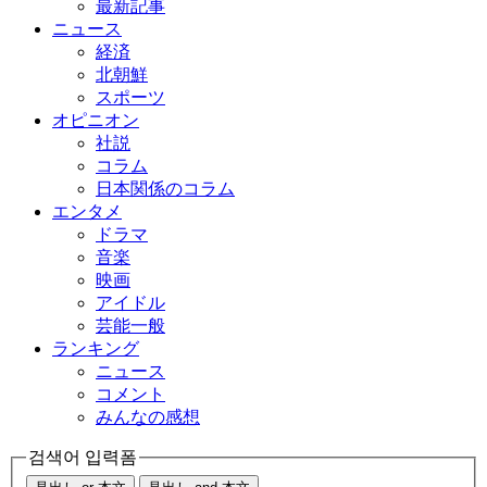
最新記事
ニュース
経済
北朝鮮
スポーツ
オピニオン
社説
コラム
日本関係のコラム
エンタメ
ドラマ
音楽
映画
アイドル
芸能一般
ランキング
ニュース
コメント
みんなの感想
검색어 입력폼