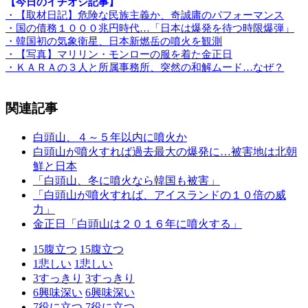
【今日のイチオシ記事】
・【取材日記】危険な民族主義か、奇誠庸のパフォーマンス
・国の債務１０００兆円時代…「日本は爆発を待つ時限爆弾」
・韓国初の気象衛星、日本新燃岳の噴火を観測
・【写真】マリリン・モンローの服を着た金正日
・ＫＡＲＡの３人と所属事務所、突然の和解ムード…なぜ？
関連記事
白頭山、４～５年以内に噴火か
白頭山が噴火すれば過去最大の爆発に…被害地は北朝
鮮と日本
「白頭山、冬に噴火なら韓国も被害」
「白頭山が噴火すれば、アイスランドの１０倍の威
力」
金正日「白頭山は２０１６年に噴火する」
15
腹立つ
15
腹立つ
1
悲しい
1
悲しい
3
すっきり
3
すっきり
6
興味深い
6
興味深い
7
役に立つ
7
役に立つ