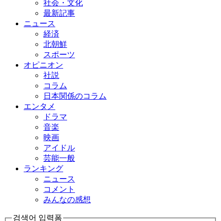
社会・文化
最新記事
ニュース
経済
北朝鮮
スポーツ
オピニオン
社説
コラム
日本関係のコラム
エンタメ
ドラマ
音楽
映画
アイドル
芸能一般
ランキング
ニュース
コメント
みんなの感想
검색어 입력폼