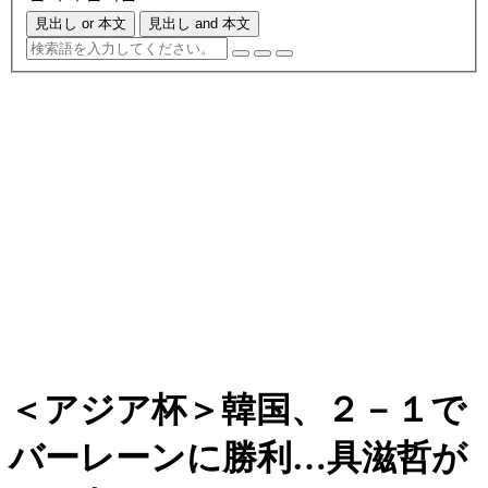
見出し or 本文
見出し and 本文
＜アジア杯＞韓国、２－１で
バーレーンに勝利…具滋哲が