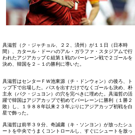
具滋哲（ク・ジャチョル、２２、済州）が１１日（日本時
間）、カタール・ドーハのアル・ガラファ・スタジアムで行
われたアジアカップＣ組第１戦のバーレーン戦で２ゴールを
決め、韓国を２－１の勝利に導いた。
具滋哲はセンターＦＷ池東源（チ・ドンウォン）の後ろ、ト
ップ下で出場した。パスを出すだけでなくゴールも決め、朴
主永（パク・ジュヨン）の穴を完ぺきに埋めた。具滋哲の活
躍で韓国はアジアカップで初めてバーレーンに勝利（１勝２
敗）し、１９８８年以来２３年ぶりにアジアカップ初戦を白
星で飾った。
具滋哲は前半３９分、奇誠庸（キ・ソンヨン）が放ったシュ
ートを中央でうまくコントロールし、すぐにシュートを放っ