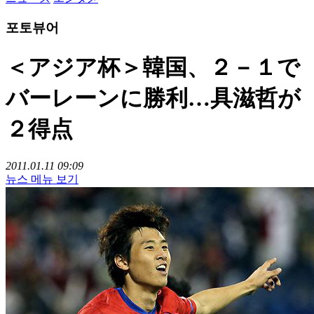
포토뷰어
＜アジア杯＞韓国、２－１で
バーレーンに勝利…具滋哲が
２得点
2011.01.11 09:09
뉴스 메뉴 보기