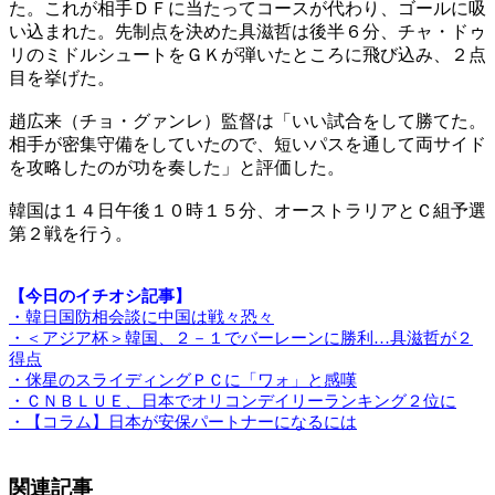
た。これが相手ＤＦに当たってコースが代わり、ゴールに吸
い込まれた。先制点を決めた具滋哲は後半６分、チャ・ドゥ
リのミドルシュートをＧＫが弾いたところに飛び込み、２点
目を挙げた。
趙広来（チョ・グァンレ）監督は「いい試合をして勝てた。
相手が密集守備をしていたので、短いパスを通して両サイド
を攻略したのが功を奏した」と評価した。
韓国は１４日午後１０時１５分、オーストラリアとＣ組予選
第２戦を行う。
【今日のイチオシ記事】
・韓日国防相会談に中国は戦々恐々
・＜アジア杯＞韓国、２－１でバーレーンに勝利…具滋哲が２
得点
・侎星のスライディングＰＣに「ワォ」と感嘆
・ＣＮＢＬＵＥ、日本でオリコンデイリーランキング２位に
・【コラム】日本が安保パートナーになるには
関連記事