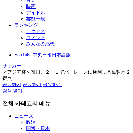
音楽
映画
アイドル
芸能一般
ランキング
アクセス
コメント
みんなの感想
YouTube 中央日報日本語版
サッカー
＜アジア杯＞韓国、２－１でバーレーンに勝利…具滋哲が２
得点
공유하기
공유하기
공유하기
검색 열기
전체 카테고리 메뉴
ニュース
政治
国際・日本