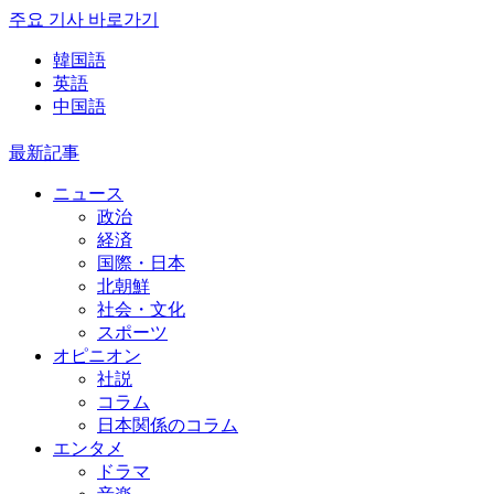
주요 기사 바로가기
韓国語
英語
中国語
最新記事
ニュース
政治
経済
国際・日本
北朝鮮
社会・文化
スポーツ
オピニオン
社説
コラム
日本関係のコラム
エンタメ
ドラマ