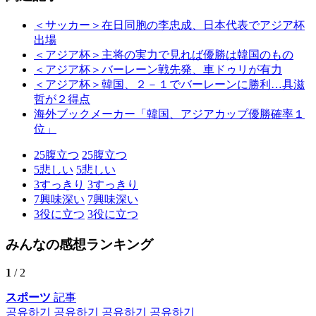
＜サッカー＞在日同胞の李忠成、日本代表でアジア杯
出場
＜アジア杯＞主将の実力で見れば優勝は韓国のもの
＜アジア杯＞バーレーン戦先発、車ドゥリが有力
＜アジア杯＞韓国、２－１でバーレーンに勝利…具滋
哲が２得点
海外ブックメーカー「韓国、アジアカップ優勝確率１
位」
25
腹立つ
25
腹立つ
5
悲しい
5
悲しい
3
すっきり
3
すっきり
7
興味深い
7
興味深い
3
役に立つ
3
役に立つ
みんなの感想ランキング
1
/ 2
スポーツ
記事
공유하기
공유하기
공유하기
공유하기