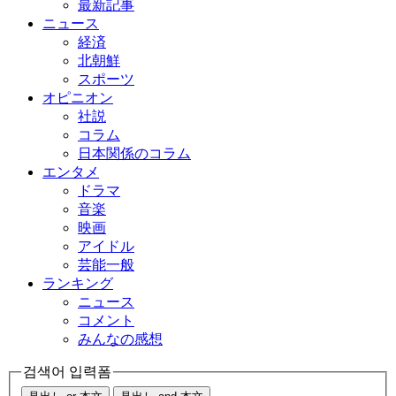
最新記事
ニュース
経済
北朝鮮
スポーツ
オピニオン
社説
コラム
日本関係のコラム
エンタメ
ドラマ
音楽
映画
アイドル
芸能一般
ランキング
ニュース
コメント
みんなの感想
검색어 입력폼