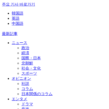
주요 기사 바로가기
韓国語
英語
中国語
最新記事
ニュース
政治
経済
国際・日本
北朝鮮
社会・文化
スポーツ
オピニオン
社説
コラム
日本関係のコラム
エンタメ
ドラマ