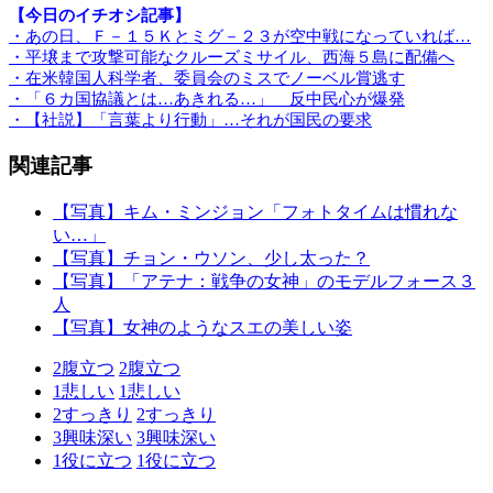
【今日のイチオシ記事】
・あの日、Ｆ－１５Ｋとミグ－２３が空中戦になっていれば…
・平壌まで攻撃可能なクルーズミサイル、西海５島に配備へ
・在米韓国人科学者、委員会のミスでノーベル賞逃す
・「６カ国協議とは…あきれる…」 反中民心が爆発
・【社説】「言葉より行動」…それが国民の要求
関連記事
【写真】キム・ミンジョン「フォトタイムは慣れな
い…」
【写真】チョン・ウソン、少し太った？
【写真】「アテナ：戦争の女神」のモデルフォース３
人
【写真】女神のようなスエの美しい姿
2
腹立つ
2
腹立つ
1
悲しい
1
悲しい
2
すっきり
2
すっきり
3
興味深い
3
興味深い
1
役に立つ
1
役に立つ