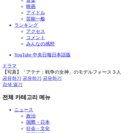
音楽
映画
アイドル
芸能一般
ランキング
アクセス
コメント
みんなの感想
YouTube 中央日報日本語版
ドラマ
【写真】「アテナ：戦争の女神」のモデルフォース３人
공유하기
공유하기
공유하기
검색 열기
전체 카테고리 메뉴
ニュース
政治
国際・日本
社会・文化