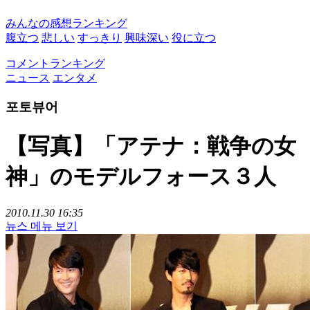
みんなの感想ランキング
腹立つ
悲しい
すっきり
興味深い
役に立つ
コメントランキング
ニュース
エンタメ
포토뷰어
【写真】「アテナ：戦争の女
神」のモデルフォース３人
2010.11.30 16:35
뉴스 메뉴 보기