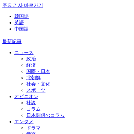
주요 기사 바로가기
韓国語
英語
中国語
最新記事
ニュース
政治
経済
国際・日本
北朝鮮
社会・文化
スポーツ
オピニオン
社説
コラム
日本関係のコラム
エンタメ
ドラマ