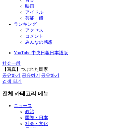
音楽
映画
アイドル
芸能一般
ランキング
アクセス
コメント
みんなの感想
YouTube 中央日報日本語版
社会一般
【写真】つぶれた民家
공유하기
공유하기
공유하기
검색 열기
전체 카테고리 메뉴
ニュース
政治
国際・日本
社会・文化