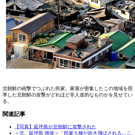
北朝鮮の砲撃でつぶれた民家。家屋が密集したこの地域を照
準した北朝鮮の攻撃がどれほど非人道的なものかを見せてい
る。
関連記事
【写真】延坪島が北朝鮮に攻撃された
＜北、延坪島 挑発＞「民家５棟が吹き飛ばされる…こ