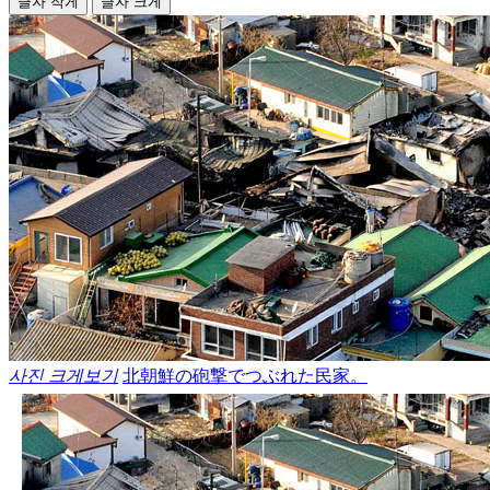
글자 작게
글자 크게
사진 크게보기
北朝鮮の砲撃でつぶれた民家。