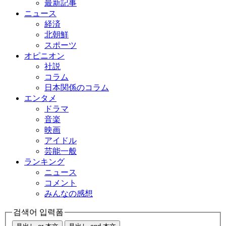
最新記事
ニュース
経済
北朝鮮
スポーツ
オピニオン
社説
コラム
日本関係のコラム
エンタメ
ドラマ
音楽
映画
アイドル
芸能一般
ランキング
ニュース
コメント
みんなの感想
검색어 입력폼