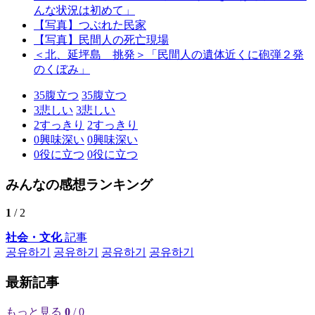
んな状況は初めて」
【写真】つぶれた民家
【写真】民間人の死亡現場
＜北、延坪島 挑発＞「民間人の遺体近くに砲弾２発
のくぼみ」
35
腹立つ
35
腹立つ
3
悲しい
3
悲しい
2
すっきり
2
すっきり
0
興味深い
0
興味深い
0
役に立つ
0
役に立つ
みんなの感想ランキング
1
/ 2
社会・文化
記事
공유하기
공유하기
공유하기
공유하기
最新記事
もっと見る
0
/ 0