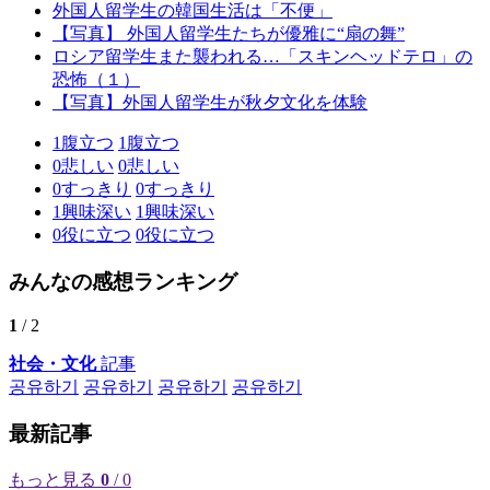
外国人留学生の韓国生活は「不便」
【写真】 外国人留学生たちが優雅に“扇の舞”
ロシア留学生また襲われる…「スキンヘッドテロ」の
恐怖（１）
【写真】外国人留学生が秋夕文化を体験
1
腹立つ
1
腹立つ
0
悲しい
0
悲しい
0
すっきり
0
すっきり
1
興味深い
1
興味深い
0
役に立つ
0
役に立つ
みんなの感想ランキング
1
/ 2
社会・文化
記事
공유하기
공유하기
공유하기
공유하기
最新記事
もっと見る
0
/ 0