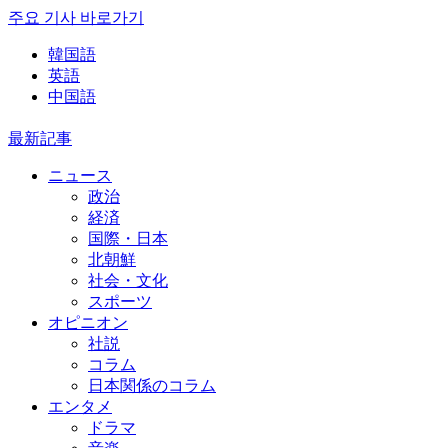
주요 기사 바로가기
韓国語
英語
中国語
最新記事
ニュース
政治
経済
国際・日本
北朝鮮
社会・文化
スポーツ
オピニオン
社説
コラム
日本関係のコラム
エンタメ
ドラマ