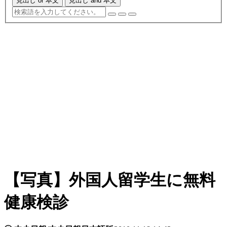
見出し or 本文
見出し and 本文
【写真】外国人留学生に無料
健康検診