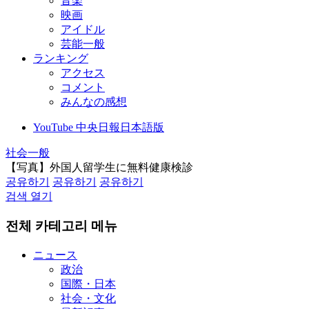
音楽
映画
アイドル
芸能一般
ランキング
アクセス
コメント
みんなの感想
YouTube 中央日報日本語版
社会一般
【写真】外国人留学生に無料健康検診
공유하기
공유하기
공유하기
검색 열기
전체 카테고리 메뉴
ニュース
政治
国際・日本
社会・文化