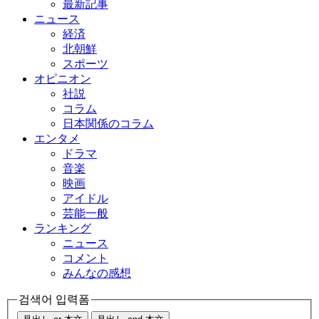
最新記事
ニュース
経済
北朝鮮
スポーツ
オピニオン
社説
コラム
日本関係のコラム
エンタメ
ドラマ
音楽
映画
アイドル
芸能一般
ランキング
ニュース
コメント
みんなの感想
검색어 입력폼