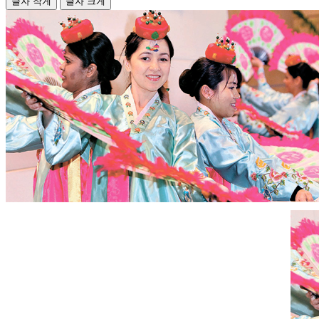
글자 작게
글자 크게