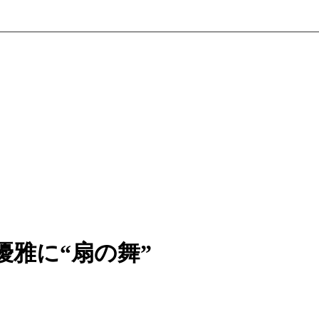
優雅に“扇の舞”