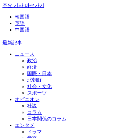
주요 기사 바로가기
韓国語
英語
中国語
最新記事
ニュース
政治
経済
国際・日本
北朝鮮
社会・文化
スポーツ
オピニオン
社説
コラム
日本関係のコラム
エンタメ
ドラマ