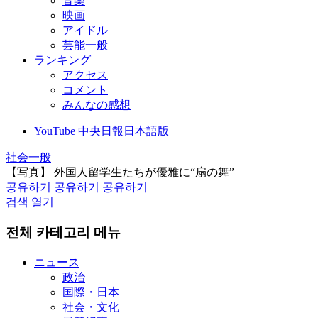
音楽
映画
アイドル
芸能一般
ランキング
アクセス
コメント
みんなの感想
YouTube 中央日報日本語版
社会一般
【写真】 外国人留学生たちが優雅に“扇の舞”
공유하기
공유하기
공유하기
검색 열기
전체 카테고리 메뉴
ニュース
政治
国際・日本
社会・文化