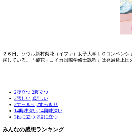
２６日、ソウル新村梨花（イファ）女子大学ＬＧコンベンシ
露している。「梨花－コイカ国際学修士課程」は発展途上国
2
腹立つ
2
腹立つ
3
悲しい
3
悲しい
2
すっきり
2
すっきり
14
興味深い
14
興味深い
2
役に立つ
2
役に立つ
みんなの感想ランキング