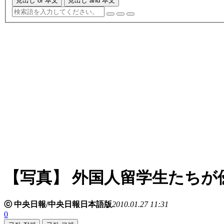
見出し or 本文
見出し and 本文
【写真】 外国人留学生たちが
ⓒ 中央日報/中央日報日本語版
2010.01.27 11:31
0