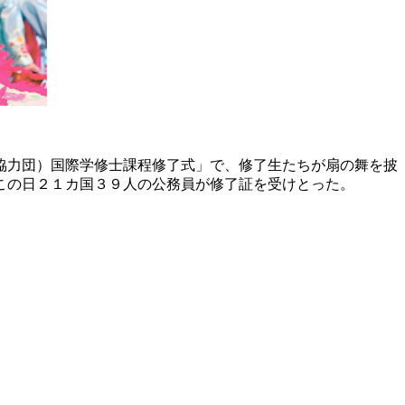
協力団）国際学修士課程修了式」で、修了生たちが扇の舞を披
この日２１カ国３９人の公務員が修了証を受けとった。