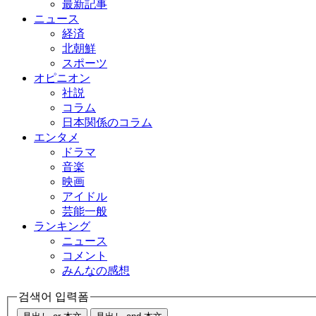
最新記事
ニュース
経済
北朝鮮
スポーツ
オピニオン
社説
コラム
日本関係のコラム
エンタメ
ドラマ
音楽
映画
アイドル
芸能一般
ランキング
ニュース
コメント
みんなの感想
검색어 입력폼