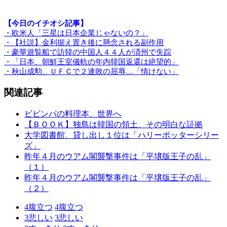
【今日のイチオシ記事】
・欧米人「三星は日本企業じゃないの？」
・【社説】金利据え置き後に懸念される副作用
・豪華遊覧船で訪韓の中国人４４人が済州で失踪
・「日本、朝鮮王室儀軌の年内韓国返還は絶望的」
・秋山成勲、ＵＦＣで２連敗の屈辱…「情けない」
関連記事
ビビンパの料理本、世界へ
【ＢＯＯＫ】独島は韓国の領土、その明白な証拠
大学図書館、貸し出し１位は「ハリーポッターシリー
ズ」
昨年４月のウアム閣襲撃事件は「平壌版王子の乱」
（１）
昨年４月のウアム閣襲撃事件は「平壌版王子の乱」
（２）
4
腹立つ
4
腹立つ
3
悲しい
3
悲しい