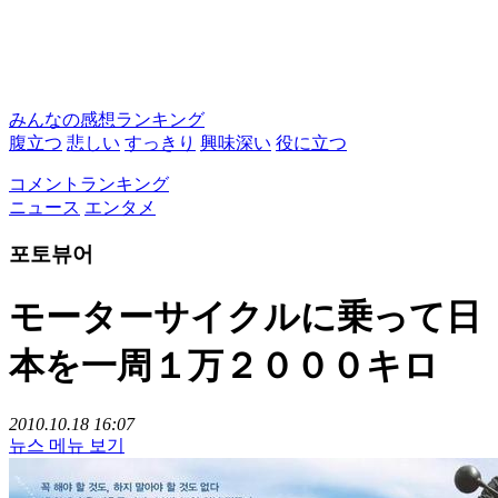
みんなの感想ランキング
腹立つ
悲しい
すっきり
興味深い
役に立つ
コメントランキング
ニュース
エンタメ
포토뷰어
モーターサイクルに乗って日
本を一周１万２０００キロ
2010.10.18 16:07
뉴스 메뉴 보기