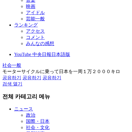
音楽
映画
アイドル
芸能一般
ランキング
アクセス
コメント
みんなの感想
YouTube 中央日報日本語版
社会一般
モーターサイクルに乗って日本を一周１万２０００キロ
공유하기
공유하기
공유하기
검색 열기
전체 카테고리 메뉴
ニュース
政治
国際・日本
社会・文化