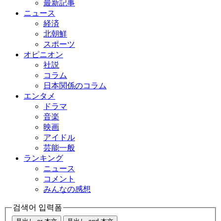
最新記事
ニュース
経済
北朝鮮
スポーツ
オピニオン
社説
コラム
日本関係のコラム
エンタメ
ドラマ
音楽
映画
アイドル
芸能一般
ランキング
ニュース
コメント
みんなの感想
검색어 입력폼