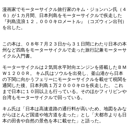
漫画家でモーターサイクル旅行家のキム・ジョンハン氏（４
６）が１カ月間、日本列島をモーターサイクルで疾走した
『列島流浪１２，０００キロメートル』（コズウィン出刊）
を出した。
この本は、０８年７月２３日から３１日間にわたり日本の本
州など四島をモーターサイクルで走った旅行記兼モーターサ
イクル入門書。
モーターサイクルは２気筒水平対向エンジンを搭載したＢＭ
Ｗ１２００Ｒ。 キム氏はソウルを出発し、釜山港から日本
の下関に向かうフェリーにモーターサイクルを載せて税関を
通関した後、日本列島１万２０００キロを疾走した。 これ
まで日本に１０回以上も行っている。そのほかフィリピンや
台湾もモーターサイクルで回っている。
キム氏は「日本は高速道路の通行料が高いため、地図をみな
がらほとんど国道や地方道を走った」とし「大都市よりも日
本の田舎や自然の景色を本に載せた」と語った。