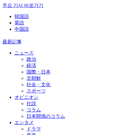
주요 기사 바로가기
韓国語
英語
中国語
最新記事
ニュース
政治
経済
国際・日本
北朝鮮
社会・文化
スポーツ
オピニオン
社説
コラム
日本関係のコラム
エンタメ
ドラマ