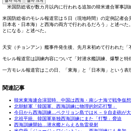
글자 작게
글자 크게
米国防総省が数カ月以内に行われる追加の韓米連合軍事訓練
米国防総省のモレル報道官は５日（現地時間）の定例記者会
日本名・日本海）と西海の両方で行われるだろう」と述べた
とになる」と述べた。
天安（チョンアン）艦事件発生後、先月末初めて行われた「
モレル報道官は訓練内容について「対潜水艦訓練、爆撃と特
一方モレル報道官はこの日、「東海」と「日本海」という表
関連記事
韓米東海連合演習時、中国は西海・南シナ海で戦争仮想
北朝鮮軍「韓国軍、西海訓練に物理的対応打撃」
今日から西海訓練…ペクリョン島ではＫ－９自走砲が大
北祖平統、韓国軍単独西海訓練にまた「打撃」脅迫
西海訓練開始…潜水艦とらえる魚雷発射
米空母「ジョージ・ワシントン」、西海訓練にも参加