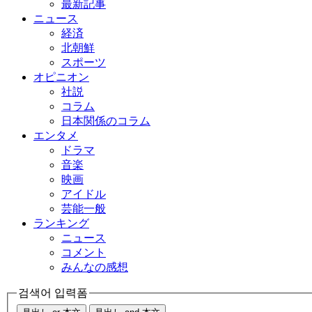
最新記事
ニュース
経済
北朝鮮
スポーツ
オピニオン
社説
コラム
日本関係のコラム
エンタメ
ドラマ
音楽
映画
アイドル
芸能一般
ランキング
ニュース
コメント
みんなの感想
검색어 입력폼