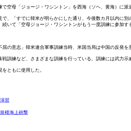
で空母「ジョージ・ワシントン」を西海（ソヘ、黄海）に派
見で、「すでに韓米が明らかにした通り、今後数カ月以内に別
。続いて「空母ジョージ・ワシントンがもう一度訓練に参加す
不屈の意志」韓米連合軍事訓練当時、米国当局は中国の反発を
殊戦訓練など、さまざまな訓練を行っている。訓練には武力示
現をともに使用した。
演習
規模海上砲撃