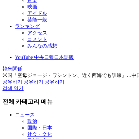
音楽
映画
アイドル
芸能一般
ランキング
アクセス
コメント
みんなの感想
YouTube 中央日報日本語版
韓米関係
米国「空母ジョージ・ワシントン、近く西海でも訓練」…中
공유하기
공유하기
공유하기
검색 열기
전체 카테고리 메뉴
ニュース
政治
国際・日本
社会・文化