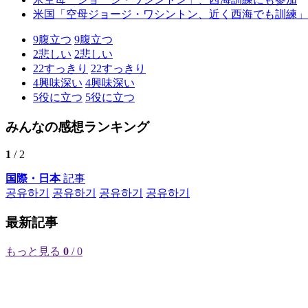
米国「空母ジョージ・ワシントン、近く西海でも訓練」
9
腹立つ
9
腹立つ
2
悲しい
2
悲しい
22
すっきり
22
すっきり
4
興味深い
4
興味深い
5
役に立つ
5
役に立つ
みんなの感想ランキング
1
/ 2
国際・日本
記事
공유하기
공유하기
공유하기
공유하기
最新記事
もっと見る
0
/ 0