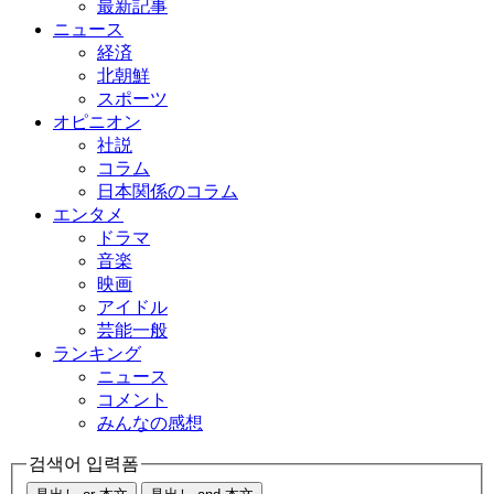
最新記事
ニュース
経済
北朝鮮
スポーツ
オピニオン
社説
コラム
日本関係のコラム
エンタメ
ドラマ
音楽
映画
アイドル
芸能一般
ランキング
ニュース
コメント
みんなの感想
검색어 입력폼