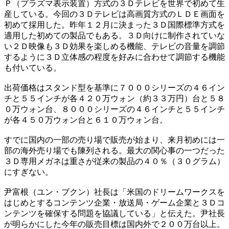
Ｐ（プラズマ表示装置）方式の３Ｄテレビを世界で初めて生
産している。今回の３Ｄテレビは高画質方式のＬＤＥ画面を
初めて採用した。昨年１２月に決まった３Ｄ国際標準方式を
適用した初めての製品でもある。３Ｄ向けに制作されていな
い２Ｄ映像も３Ｄ効果を楽しめる機能、テレビの音量を調節
するように３Ｄ立体感の程度を好みに合わせて調節する機能
も付いている。
出荷価格はスタンド型を基準に７０００シリーズの４６イン
チと５５インチが各４２０万ウォン（約３３万円）台と５８
０万ウォン台、８０００シリーズの４６インチと５５インチ
が各４５０万ウォン台と６１０万ウォン台。
すでに国内の一部の売り場で販売が始まり、来月初めには一
部の海外売り場でも陳列される。最大の関心事の一つだった
３Ｄ専用メガネは重さが従来の製品の４０％（３０グラム）
にすぎない。
尹富根（ユン・ブクン）社長は「米国のドリームワークスを
はじめとするコンテンツ企業・放送局・ゲーム企業と３Ｄコ
ンテンツを確保する問題を協議している」と伝えた。尹社長
が明らかにした今年の販売目標は国内外で２００万台以上。