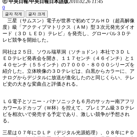
ⓒ 中央日報/中央日報日本語版
2010.02.26 11:45
0
글자 작게
글자 크게
三星（サムスン）電子が世界で初めてフルＨＤ（超高解像
度）級「アクティブマトリクス（ＡＭ）型３次元発光ダイオ
ード（３Ｄ ＬＥＤ）テレビ」を発売し、グローバル３Ｄテ
レビ競争を開始した。
同社は２５日、ソウル瑞草洞（ソチョドン）本社で３Ｄ Ｌ
ＥＤテレビ発表会を開き、１１７センチ（４６インチ）と１
４０センチ（５５インチ）の７０００・８０００シリーズを
紹介した。立体映像の３Ｄテレビは、白黒からカラーに、ア
ナログからデジタルに放送が進化したのと同じくらい、テレ
ビ史の大きな変曲点と評価される。
ＬＧ電子とソニー・パナソニックも６月のサッカー南アフリ
カワールドカップ（Ｗ杯）を控えて、プレミアム級３Ｄテレ
ビを相次いで発売する予定であり、激しい競争が予想され
る。
三星は０７年にＤＬＰ（デジタル光源処理）、０８年にＰＤ