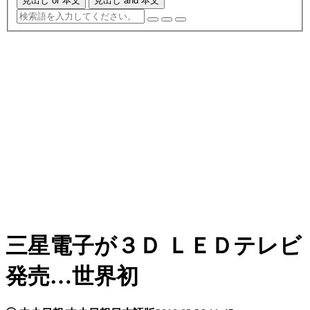
見出し or 本文
見出し and 本文
三星電子が３Ｄ ＬＥＤテレビ
発売…世界初