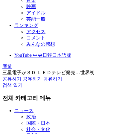
音楽
映画
アイドル
芸能一般
ランキング
アクセス
コメント
みんなの感想
YouTube 中央日報日本語版
産業
三星電子が３Ｄ ＬＥＤテレビ発売…世界初
공유하기
공유하기
공유하기
검색 열기
전체 카테고리 메뉴
ニュース
政治
国際・日本
社会・文化