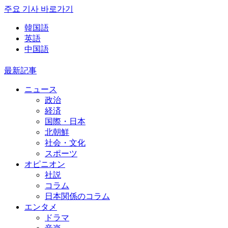
주요 기사 바로가기
韓国語
英語
中国語
最新記事
ニュース
政治
経済
国際・日本
北朝鮮
社会・文化
スポーツ
オピニオン
社説
コラム
日本関係のコラム
エンタメ
ドラマ