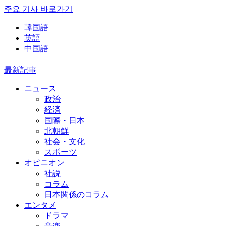
주요 기사 바로가기
韓国語
英語
中国語
最新記事
ニュース
政治
経済
国際・日本
北朝鮮
社会・文化
スポーツ
オピニオン
社説
コラム
日本関係のコラム
エンタメ
ドラマ