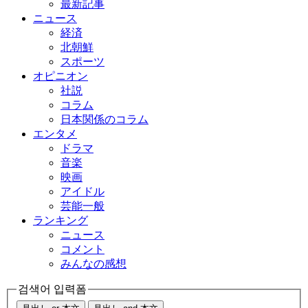
最新記事
ニュース
経済
北朝鮮
スポーツ
オピニオン
社説
コラム
日本関係のコラム
エンタメ
ドラマ
音楽
映画
アイドル
芸能一般
ランキング
ニュース
コメント
みんなの感想
검색어 입력폼