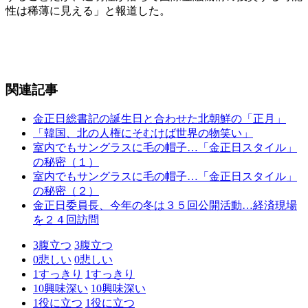
性は稀薄に見える」と報道した。
関連記事
金正日総書記の誕生日と合わせた北朝鮮の「正月」
「韓国、北の人権にそむけば世界の物笑い」
室内でもサングラスに毛の帽子…「金正日スタイル」
の秘密（１）
室内でもサングラスに毛の帽子…「金正日スタイル」
の秘密（２）
金正日委員長、今年の冬は３５回公開活動…経済現場
を２４回訪問
3
腹立つ
3
腹立つ
0
悲しい
0
悲しい
1
すっきり
1
すっきり
10
興味深い
10
興味深い
1
役に立つ
1
役に立つ