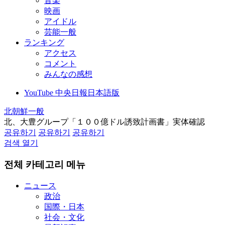
音楽
映画
アイドル
芸能一般
ランキング
アクセス
コメント
みんなの感想
YouTube 中央日報日本語版
北朝鮮一般
北、大豊グループ「１００億ドル誘致計画書」実体確認
공유하기
공유하기
공유하기
검색 열기
전체 카테고리 메뉴
ニュース
政治
国際・日本
社会・文化