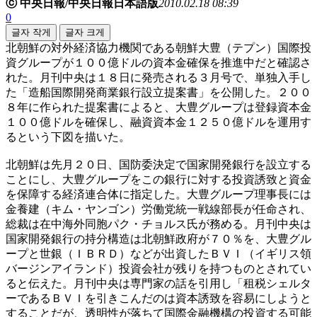
ⓒ 中央日報/中央日報日本語版
2010.02.18 08:39
0
글자 작게
글자 크게
北朝鮮の対外経済協力機関である朝鮮大豊（テプン）国際投
資グループが１００億ドルの資本金確保を推進中だと確認さ
れた。月刊中央は１８日に発売される３月号で、単独入手し
た「造船国際開発商業銀行設立提案書」を公開した。２００
８年に作られた提案書によると、大豊グループは登録資本金
１００億ドルを確保し、融資資本金１２５０億ドルを運用す
るという下図を描いた。
北朝鮮は先月２０日、国防委決定で国家開発銀行を設立する
ことにし、大豊グループをこの銀行に対する投資誘致と資金
を保障する経済連合体に指定した。大豊グループ理事長には
金養建（キム・ヤンゴン）労働党統一戦線部長が任命され、
総裁は在中海外同胞パク・チョルス氏が務める。月刊中央は
国家開発銀行の持分構造は北朝鮮政府が７０％を、大豊グル
ープと世銀（ＩＢＲＤ）などが出資したＢＶＩ（イギリス領
バージンアイランド）投資会社が残りを持つものとされてい
ると伝えた。月刊中央は専門家の話を引用し「租税シェルタ
ーであるＢＶＩを引きこんだのは資本誘致を容易にしようと
することだが、透明性が落ちて国際金融機構の投資する可能