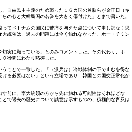
し、自由民主主義のため戦った１６カ国の首脳らが金正日（キ
士らの心と大韓民国の名誉を大きく傷付けた」とまで書いた。
違ってベトナムの国民に苦痛を与えた点について申し訳なく思
元大統領は、過去の問題には全く触れなかった。ホー・チミン
を切実に願っている」とのみコメントした。その代わり、ホ
１０秒間にわたり黙祷した。
いうことで一致した。「（派兵は）冷戦体制の下で止むを得な
受ける必要はない」という立場であり、韓国との国交正常化か
出す前に、李大統領の方から先に触れる可能性はそれほどな
ことで過去の歴史について誠意は示すものの、積極的な言及は