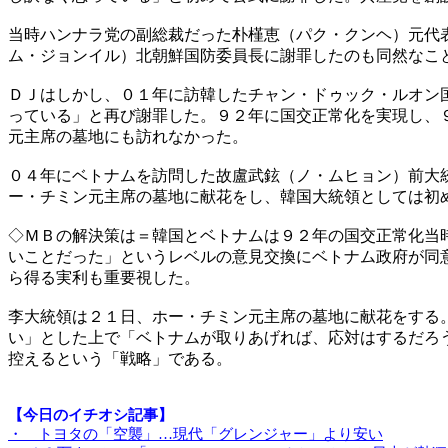
当時ハンナラ党の副総裁だった朴槿恵（パク・クンヘ）元代
ム・ジョンイル）北朝鮮国防委員長に謝罪したのも同然なこ
ＤＪはしかし、０１年に訪韓したチャン・ドゥック・ルオン
っている」と再び謝罪した。９２年に国交正常化を実現し、
元主席の墓地にも訪れなかった。
０４年にベトナムを訪問した故盧武鉉（ノ・ムヒョン）前大
ー・チミン元主席の墓地に献花をし、韓国大統領としては初
◇ＭＢの解決策は＝韓国とベトナムは９２年の国交正常化当
いことだった」というレベルの意見交換にベトナム政府が同
ら得る実利も重要視した。
李大統領は２１日、ホー・チミン元主席の墓地に献花をする
い」とした上で「ベトナムが取りあげれば、応対はするだろ
控えるという「戦略」である。
【今日のイチオシ記事】
・ トヨタの「空襲」…現代「グレンジャー」より安い