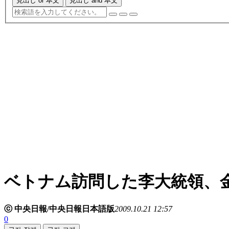
見出し or 本文
見出し and 本文
ベトナム訪問した李大統領、
ⓒ 中央日報/中央日報日本語版
2009.10.21 12:57
0