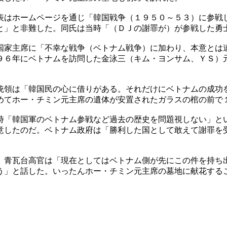
表はホームページを通じ「韓国戦争（１９５０～５３）に参戦
と」と非難した。同氏は当時「（ＤＪの謝罪が）が参戦した勇
国家主席に「不幸な戦争（ベトナム戦争）に加わり、本意とは
９６年にベトナムを訪問した金泳三（キム・ヨンサム、ＹＳ）
統領は「韓国民の心に借りがある。それだけにベトナムの成功
めてホー・チミン元主席の遺体が安置されたガラスの棺の前で
時「韓国軍のベトナム参戦など過去の歴史を問題視しない」と
意したのだ。ベトナム政府は「勝利した国として敢えて謝罪を
。青瓦台高官は「現在としてはベトナム側が先にこの件を持ち
う」と話した。いったんホー・チミン元主席の墓地に献花する