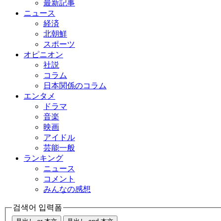
最新記事
ニュース
経済
北朝鮮
スポーツ
オピニオン
社説
コラム
日本関係のコラム
エンタメ
ドラマ
音楽
映画
アイドル
芸能一般
ランキング
ニュース
コメント
みんなの感想
검색어 입력폼