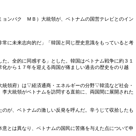
ミョンバク ＭＢ）大統領が、ベトナムの国営テレビとのイン
非常に未来志向的だ」「韓国と同じ歴史意識をもっていると考
した。全的に同感する」とした。韓国はベトナム戦争に約３１
常化から１７年を迎える両国が痛ましい過去の歴史をのり越
大統領府）は▽経済通商・エネルギーの分野▽韓流など社会・
。李大統領がベトナムを訪問する直前に、両国間に展開された
たのが、ベトナムの激しい反発を呼んだ。辛うじて収拾したも
本意とは異なり、ベトナムの国民に苦痛を与えた点について申