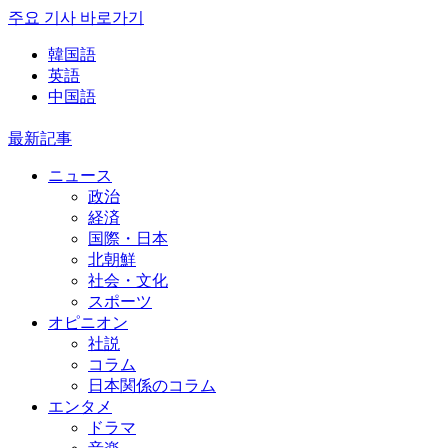
주요 기사 바로가기
韓国語
英語
中国語
最新記事
ニュース
政治
経済
国際・日本
北朝鮮
社会・文化
スポーツ
オピニオン
社説
コラム
日本関係のコラム
エンタメ
ドラマ