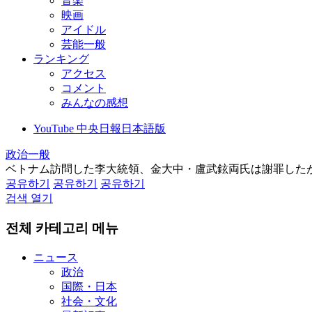
音楽
映画
アイドル
芸能一般
ランキング
アクセス
コメント
みんなの感想
YouTube 中央日報日本語版
政治一般
ベトナム訪問した李大統領、金大中・盧武鉉両氏は謝罪した
공유하기
공유하기
공유하기
검색 열기
전체 카테고리 메뉴
ニュース
政治
国際・日本
社会・文化