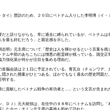
。
・タイ）歴訪のため、２０日にベトナム入りした李明博（イ・
要だと語りながらも、常に過去に縛られているが、ベトナムは
人を最も好むだろう」と親近感を示した。
胡志明）元主席について「歴史は人を輝かせるという言葉を残
トナム中部のあちこちには憎悪の慰霊碑が残っている。国交正
協力強化策が何かが注目を集める理由だ。
の首脳会談は２１日に予定されている。青瓦台（チョンワデ、
し隠された懸案がひとつある。ほかでもなく過去の歴史問題だ
証明する。
持に貢献したベトナム戦争の有功者と…」という文言が含まれ
ン、ＤＪ）元大統領は、在任中の９８年にベトナムを訪問し「
設したホー・チミン元主席の墓地も初めて訪れた。