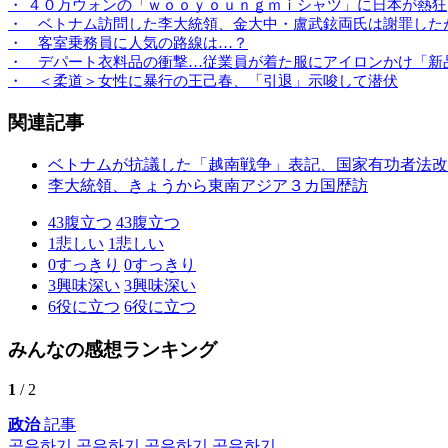
・ ４０万ウォンの「ｗｏｏｙｏｕｎｇｍｉシャツ」に日本が熱狂
・ ベトナム訪問した李大統領、金大中・盧武鉉両氏は謝罪した
・ 客室乗務員に人気の路線は…？
・ デパート衣料品の衝撃…従業員が着た服にアイロンかけ「新
・ ＜柔道＞女性に暴行の王己春、「引退」示唆して潜伏
関連記事
ベトナムが抗議した「越南戦争」表記、国家有功者法改
李大統領、きょうから東南アジア３カ国歴訪
43
腹立つ
43
腹立つ
1
悲しい
1
悲しい
0
すっきり
0
すっきり
3
興味深い
3
興味深い
6
役に立つ
6
役に立つ
みんなの感想ランキング
1
/ 2
政治
記事
공유하기
공유하기
공유하기
공유하기