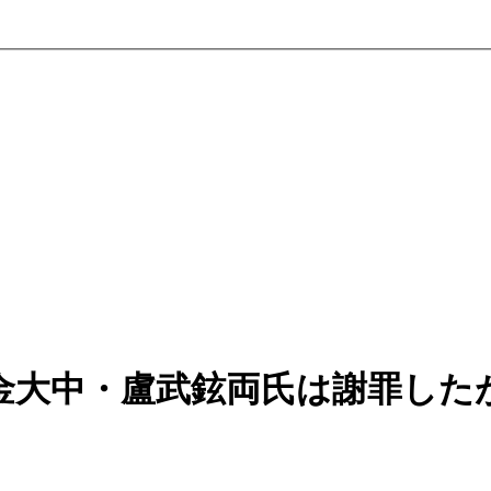
金大中・盧武鉉両氏は謝罪した