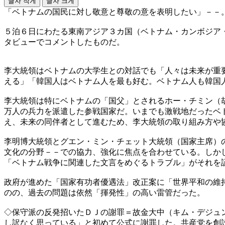
글자 작게
글자 크게
「ベトナムの国民に対し敬意と尊敬の意を表明したい」－－
５泊６日にわたる東南アジア３カ国（ベトナム・カンボジア
タビューでコメントしたものだ。
李大統領はベトナムの大学生との対話でも「人々は未来が重
える」「韓国人はベトナム人を最も好む。ベトナム人も韓国
李大統領は特にベトナムの「国父」とされるホー・チミン（
万人の兵力を派遣した参戦国家だ。いまでも激戦地だったベ
え、未来の同伴者として進むため、李大統領の取り組み方や
李明博大統領とグエン・ミン・チェット大統領（国家主席）
文化の分野－－での協力、強化に焦点を合わせている。しか
「ベトナム戦争に関連した文言をめぐるトラブル」がそれを
政府が進めた「国家有功者優遇法」改正案に「世界平和の維
のの、過去の問題は依然「揮発性」の高い雷管だった。
◇保守派の反発招いたＤＪの謝罪＝故金大中（キム・デジュ
し訳なく思っている」と初めて公式に謝罪した。共産党を創