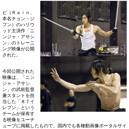
ピ（Ｒａｉｎ、
本名チョン・ジ
フン）のハリウ
ッド主演作「ニ
ンジャ・アサシ
ン」のトレーニ
ング映像が公開
された。
今回公開された
映像は、「ニン
ジャ・アサシ
ン」の武術監督
兼スタントを担
当した「８７イ
レブン」という
チームが保有す
る映像をユーチ
ューブに掲載したもので、国内でも各種動画像ポータルサイ