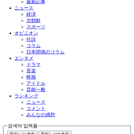
最新記事
ニュース
経済
北朝鮮
スポーツ
オピニオン
社説
コラム
日本関係のコラム
エンタメ
ドラマ
音楽
映画
アイドル
芸能一般
ランキング
ニュース
コメント
みんなの感想
검색어 입력폼