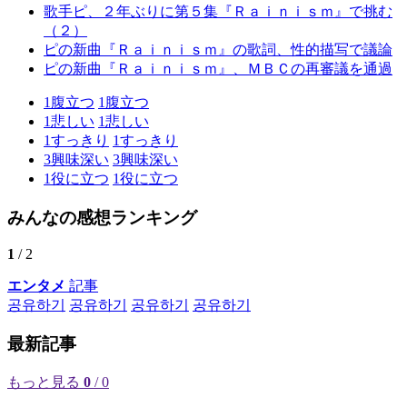
歌手ピ、２年ぶりに第５集『Ｒａｉｎｉｓｍ』で挑む
（２）
ピの新曲『Ｒａｉｎｉｓｍ』の歌詞、性的描写で議論
ピの新曲『Ｒａｉｎｉｓｍ』、ＭＢＣの再審議を通過
1
腹立つ
1
腹立つ
1
悲しい
1
悲しい
1
すっきり
1
すっきり
3
興味深い
3
興味深い
1
役に立つ
1
役に立つ
みんなの感想ランキング
1
/ 2
エンタメ
記事
공유하기
공유하기
공유하기
공유하기
最新記事
もっと見る
0
/ 0