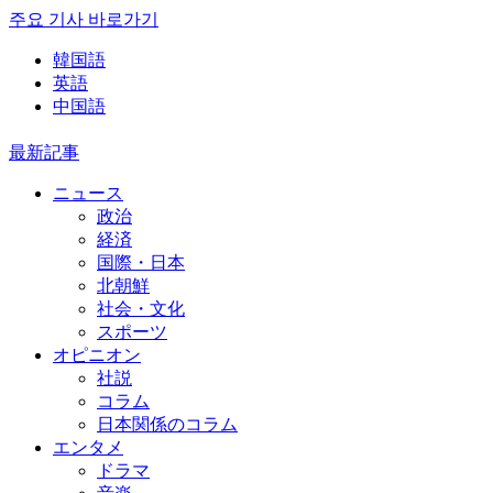
주요 기사 바로가기
韓国語
英語
中国語
最新記事
ニュース
政治
経済
国際・日本
北朝鮮
社会・文化
スポーツ
オピニオン
社説
コラム
日本関係のコラム
エンタメ
ドラマ