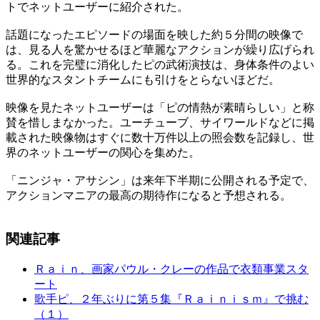
トでネットユーザーに紹介された。
話題になったエピソードの場面を映した約５分間の映像で
は、見る人を驚かせるほど華麗なアクションが繰り広げられ
る。これを完璧に消化したピの武術演技は、身体条件のよい
世界的なスタントチームにも引けをとらないほどだ。
映像を見たネットユーザーは「ピの情熱が素晴らしい」と称
賛を惜しまなかった。ユーチューブ、サイワールドなどに掲
載された映像物はすぐに数十万件以上の照会数を記録し、世
界のネットユーザーの関心を集めた。
「ニンジャ・アサシン」は来年下半期に公開される予定で、
アクションマニアの最高の期待作になると予想される。
関連記事
Ｒａｉｎ、画家パウル・クレーの作品で衣類事業スタ
ート
歌手ピ、２年ぶりに第５集『Ｒａｉｎｉｓｍ』で挑む
（１）