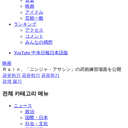
音楽
映画
アイドル
芸能一般
ランキング
アクセス
コメント
みんなの感想
YouTube 中央日報日本語版
映画
Ｒａｉｎ、「ニンジャ・アサシン」の武術練習場面を公開
공유하기
공유하기
공유하기
검색 열기
전체 카테고리 메뉴
ニュース
政治
国際・日本
社会・文化