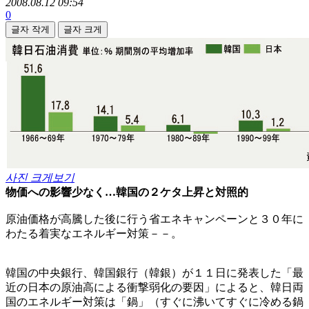
2008.08.12 09:54
0
글자 작게
글자 크게
사진 크게보기
物価への影響少なく…韓国の２ケタ上昇と対照的
原油価格が高騰した後に行う省エネキャンペーンと３０年に
わたる着実なエネルギー対策－－。
韓国の中央銀行、韓国銀行（韓銀）が１１日に発表した「最
近の日本の原油高による衝撃弱化の要因」によると、韓日両
国のエネルギー対策は「鍋」（すぐに沸いてすぐに冷める鍋