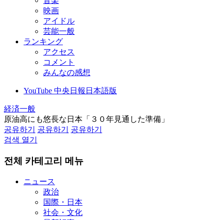
音楽
映画
アイドル
芸能一般
ランキング
アクセス
コメント
みんなの感想
YouTube 中央日報日本語版
経済一般
原油高にも悠長な日本「３０年見通した準備」
공유하기
공유하기
공유하기
검색 열기
전체 카테고리 메뉴
ニュース
政治
国際・日本
社会・文化