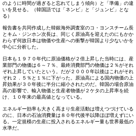
のように時間が過ぎると忘れてしまう傾向）と「準備」の違
いを見せる。（韓国語では「ネンビ」と「ジュンビ」とな
る）
報告書を共同作成した韓銀海外調査室のコ・ヨンスチーム長
とキム・ジンホン次長は、同じく原油高を迎えたのにもかか
わらず何故日本は物価や生産への衝撃が韓国より少ないかを
中心に分析した。
日本も１９７０年代に原油価格が２倍上昇した当時には、産
業部門の物価は６～７％、最終消費部門の物価は２％がそれ
ぞれ上昇していたという。だが２０００年以後はこれがそれ
ぞれ２．５％と１％に下がった。原油高による国内物価の上
昇効果が３０年後に半分に縮小されたのだ。韓国の場合原油
高の影響で、輸入物価と生産者物価が２ケタの上昇率を続
け、１０年来の最高値となっている。
エネルギー効率も大きく高まり生産活動は増えつづけている
のに、日本の石油消費量は８０年代後半以降ほぼ増えずにい
る。一定規模の生産に投入されるエネルギー量も世界最低の
水準だ。