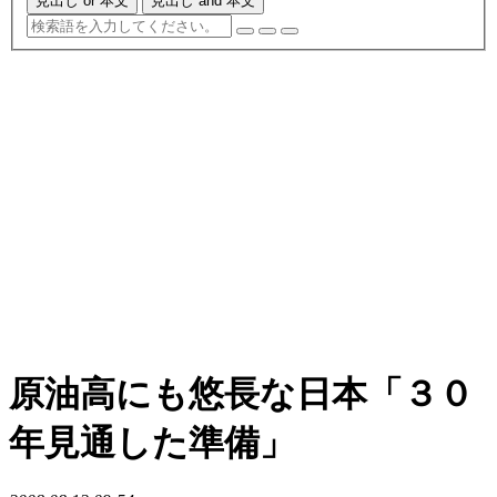
見出し or 本文
見出し and 本文
原油高にも悠長な日本「３０
年見通した準備」