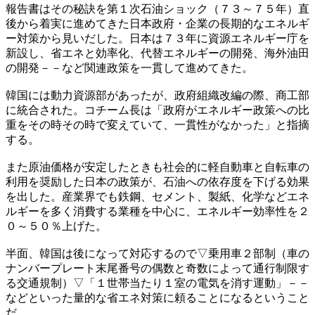
報告書はその秘訣を第１次石油ショック（７３～７５年）直
後から着実に進めてきた日本政府・企業の長期的なエネルギ
ー対策から見いだした。日本は７３年に資源エネルギー庁を
新設し、省エネと効率化、代替エネルギーの開発、海外油田
の開発－－など関連政策を一貫して進めてきた。
韓国には動力資源部があったが、政府組織改編の際、商工部
に統合された。コチーム長は「政府がエネルギー政策への比
重をその時その時で変えていて、一貫性がなかった」と指摘
する。
また原油価格が安定したときも社会的に軽自動車と自転車の
利用を奨励した日本の政策が、石油への依存度を下げる効果
を出した。産業界でも鉄鋼、セメント、製紙、化学などエネ
ルギーを多く消費する業種を中心に、エネルギー効率性を２
０～５０％上げた。
半面、韓国は後になって対応するので▽乗用車２部制（車の
ナンバープレート末尾番号の偶数と奇数によって通行制限す
る交通規制）▽「１世帯当たり１室の電気を消す運動」－－
などといった量的な省エネ対策に頼ることになるということ
だ。