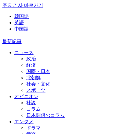
주요 기사 바로가기
韓国語
英語
中国語
最新記事
ニュース
政治
経済
国際・日本
北朝鮮
社会・文化
スポーツ
オピニオン
社説
コラム
日本関係のコラム
エンタメ
ドラマ