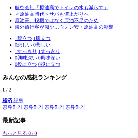
航空会社「原油高でトイレの水も減らす」
＜原油高時代＞サバも値上がりへ
原油高、投機ではなく原油不足のため
海外旅行客が減少…ウォン安・原油高の影響
1
腹立つ
1
腹立つ
0
悲しい
0
悲しい
1
すっきり
1
すっきり
0
興味深い
0
興味深い
0
役に立つ
0
役に立つ
みんなの感想ランキング
1
/ 2
経済
記事
공유하기
공유하기
공유하기
공유하기
最新記事
もっと見る
0
/ 0