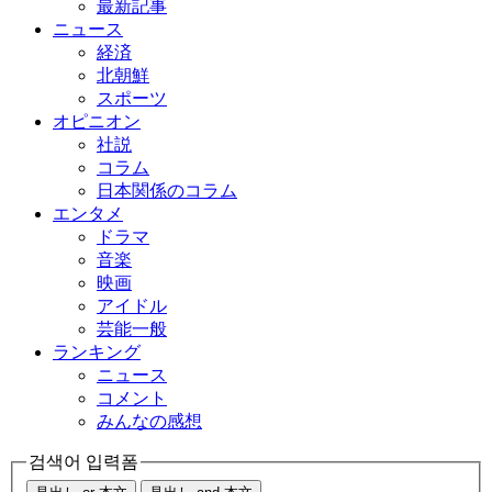
最新記事
ニュース
経済
北朝鮮
スポーツ
オピニオン
社説
コラム
日本関係のコラム
エンタメ
ドラマ
音楽
映画
アイドル
芸能一般
ランキング
ニュース
コメント
みんなの感想
검색어 입력폼