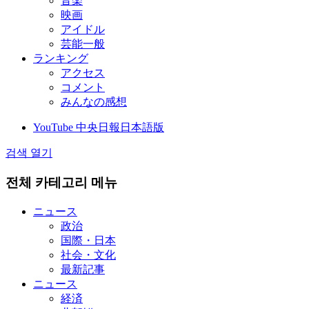
音楽
映画
アイドル
芸能一般
ランキング
アクセス
コメント
みんなの感想
YouTube 中央日報日本語版
검색 열기
전체 카테고리 메뉴
ニュース
政治
国際・日本
社会・文化
最新記事
ニュース
経済