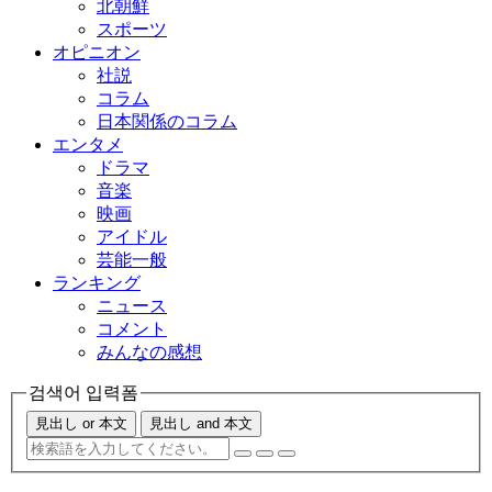
北朝鮮
スポーツ
オピニオン
社説
コラム
日本関係のコラム
エンタメ
ドラマ
音楽
映画
アイドル
芸能一般
ランキング
ニュース
コメント
みんなの感想
검색어 입력폼
見出し or 本文
見出し and 本文