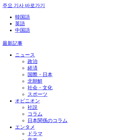
주요 기사 바로가기
韓国語
英語
中国語
最新記事
ニュース
政治
経済
国際・日本
北朝鮮
社会・文化
スポーツ
オピニオン
社説
コラム
日本関係のコラム
エンタメ
ドラマ