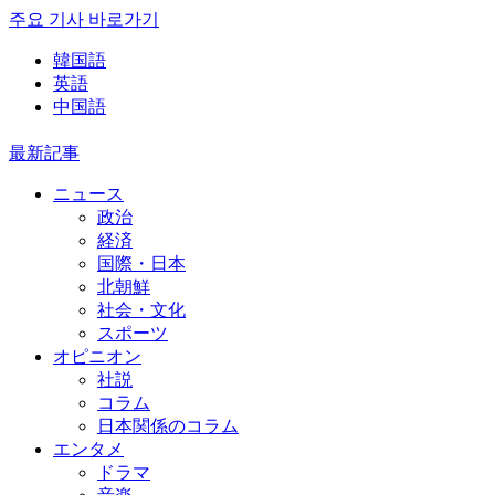
주요 기사 바로가기
韓国語
英語
中国語
最新記事
ニュース
政治
経済
国際・日本
北朝鮮
社会・文化
スポーツ
オピニオン
社説
コラム
日本関係のコラム
エンタメ
ドラマ