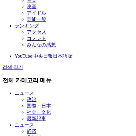
音楽
映画
アイドル
芸能一般
ランキング
アクセス
コメント
みんなの感想
YouTube 中央日報日本語版
검색 열기
전체 카테고리 메뉴
ニュース
政治
国際・日本
社会・文化
最新記事
ニュース
経済