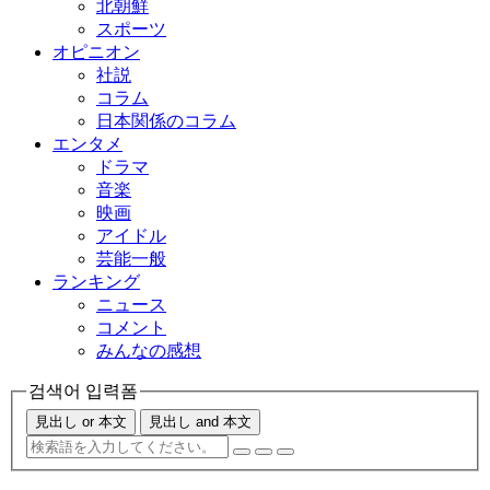
北朝鮮
スポーツ
オピニオン
社説
コラム
日本関係のコラム
エンタメ
ドラマ
音楽
映画
アイドル
芸能一般
ランキング
ニュース
コメント
みんなの感想
검색어 입력폼
見出し or 本文
見出し and 本文